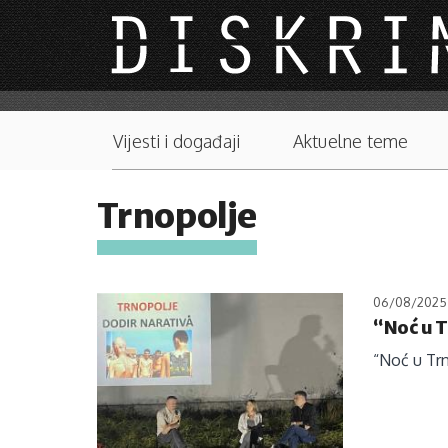
Skip to main content
Main menu
Vijesti i događaji
Aktuelne teme
Trnopolje
06/08/2025
“Noć u 
“Noć u Trn