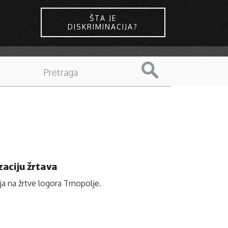
ŠTA JE
DISKRIMINACIJA?
aciju žrtava
a na žrtve logora Trnopolje.