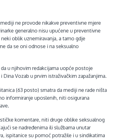
a mediji ne provode nikakve preventivne mjere
inarke generalno nisu upućene u preventivne
 neki oblik uznemiravanja, a tamo gdje
rne da se oni odnose i na seksualno
an da u njihovim redakcijama uopće postoje
 i Dina Vozab u prvim istraživačkim zapažanjima.
tanica (63 posto) smatra da mediji ne rade ništa
no informiranje uposlenih, niti osigurana
jave.
sističke komentare, niti druge oblike seksualnog
ćajući se nadređenima ili službama unutar
, ispitanice su pomoć potražile i u sindikatima