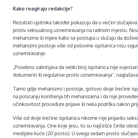
Kako reagiraju redakcije?
Rezultati upitnika također pokazuju da u većini slučajev
protiv seksualnog uznemiravanja na radnom mjestu. Nov
mehanizme ili mjere kako se postupa u slučaju da dožive
mehanizmi postoje više od polovine ispitanica nisu sigu
uznemiravanje.
„Posebno zabrinjava da veliki broj ispitanica nije svjest
dokumenti ili regulative protiv uznemiravanja“, naglašava
Tamo gdje mehanizmi i postoje, gotovo dvije trećine ispi
na poticanju korištenja tih mehanizama i da nije provede
učinkovitost procedure prijave ili neka podrška nakon pri
Više od dvije trećine ispitanica nikome nije prijavilo sek
uznemiravanja. One koje jesu, to su najčešće činile obra
medijske kuće (20 posto). U svega sedam posto slučajeva