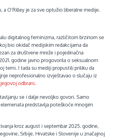
, a O’Rilley je za sve optužio liberalne medije.
lu digitalnog feminizma, različitom brzinom se
dskoj bio okidač medijskim redakcijama da
ezan za društvene mreže i pojedinačna
 2021. godine javno progovorila o seksualnom
j temi. I tada su mediji propustili priliku da
krajnje neprofesionalno izvještavao o slučaju iz
 njegovoj odbrani.
tavljanju se i dalje nevoljko govori. Samo
ih elemenata predstavlja poteškoće mnogim
aživanja kroz august i septembar 2025. godine,
egovine, Srbije, Hrvatske i Slovenije u značajnoj