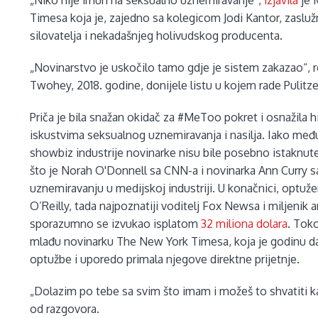
„Niko nije imun na seksualno uznemiravanje“,
izjavila
je 
Timesa koja je, zajedno sa kolegicom Jodi Kantor, zasl
silovatelja i nekadašnjeg holivudskog producenta.
„Novinarstvo je uskočilo tamo gdje je sistem zakazao“, r
Twohey, 2018. godine, donijele listu u kojem rade Pulitz
Priča je bila snažan okidač za #MeToo pokret i osnažila h
iskustvima seksualnog uznemiravanja i nasilja. Iako me
showbiz industrije novinarke nisu bile posebno istaknute, 
što je Norah O'Donnell sa CNN-a i novinarka Ann Curry
uznemiravanju u medijskoj industriji. U konačnici, optuže
O’Reilly, tada najpoznatiji voditelj Fox Newsa i miljeni
sporazumno se izvukao isplatom
32 miliona dolara
. Toko
mlađu novinarku The New York Timesa, koja je godinu da
optužbe i uporedo primala njegove direktne prijetnje.
„Dolazim po tebe sa svim što imam i možeš to shvatiti ka
od razgovora.