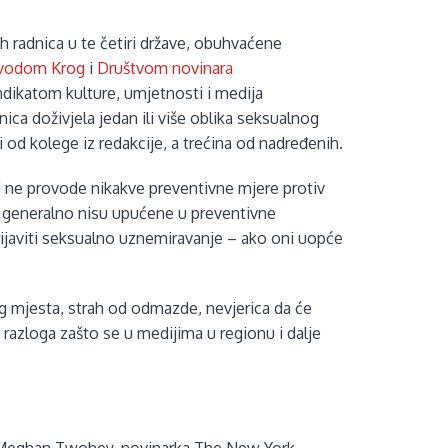
ih radnica u te četiri države, obuhvaćene
vodom Krog
i
Društvom novinara
ndikatom kulture, umjetnosti i medija
anica doživjela jedan ili više oblika seksualnog
 od kolege iz redakcije, a trećina od nadređenih.
ji ne provode nikakve preventivne mjere protiv
 generalno nisu upućene u preventivne
rijaviti seksualno uznemiravanje – ako oni uopće
.
g mjesta, strah od odmazde, nevjerica da će
 razloga zašto se u medijima u regionu i dalje