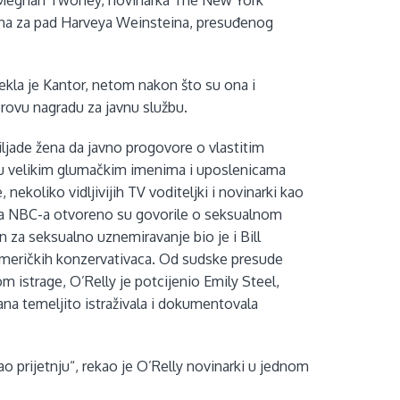
Meghan Twohey, novinarka The New York
užna za pad Harveya Weinsteina, presuđenog
ekla je Kantor, netom nakon što su ona i
erovu nagradu za javnu službu.
iljade žena da javno progovore o vlastitim
đu velikim glumačkim imenima i uposlenicama
nekoliko vidljivijih TV voditeljki i novinarki kao
 sa NBC-a otvoreno su govorile o seksualnom
n za seksualno uznemiravanje bio je i Bill
k američkih konzervativaca. Od sudske presude
m istrage, O’Relly je potcijenio Emily Steel,
na temeljito istraživala i dokumentovala
o prijetnju“, rekao je O’Relly novinarki u jednom