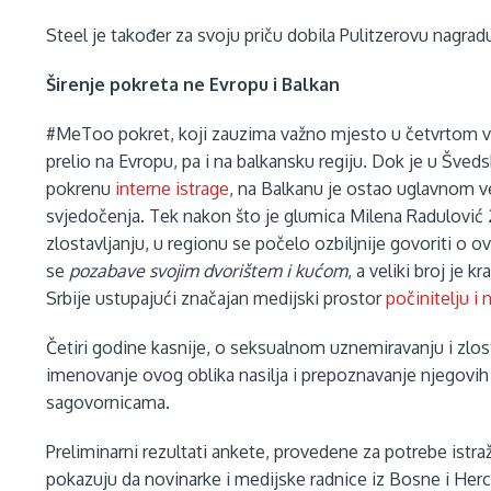
Steel je također za svoju priču dobila Pulitzerovu nagradu
Širenje pokreta ne Evropu i Balkan
#MeToo pokret, koji zauzima važno mjesto u četvrtom va
prelio na Evropu, pa i na balkansku regiju. Dok je u Šve
pokrenu
interne istrage
, na Balkanu je ostao uglavnom v
svjedočenja. Tek nakon što je glumica Milena Radulović
zlostavljanju, u regionu se počelo ozbiljnije govoriti o ovo
se
pozabave svojim dvorištem i kućom
, a veliki broj je 
Srbije ustupajući značajan medijski prostor
počinitelju i
Četiri godine kasnije, o seksualnom uznemiravanju i zlos
imenovanje ovog oblika nasilja i prepoznavanje njegov
sagovornicama.
Preliminarni rezultati ankete, provedene za potrebe istr
pokazuju da novinarke i medijske radnice iz Bosne i Herc