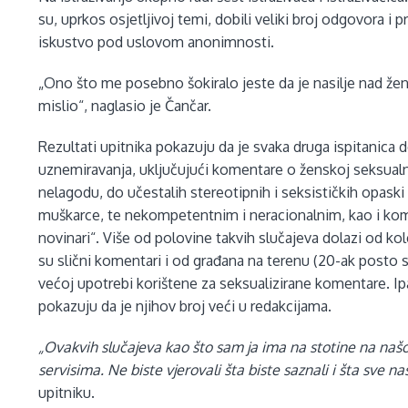
su, uprkos osjetljivoj temi, dobili veliki broj odgovora i 
iskustvo pod uslovom anonimnosti.
„Ono što me posebno šokiralo jeste da je nasilje nad že
mislio“, naglasio je Čančar.
Rezultati upitnika pokazuju da je svaka druga ispitanica d
uznemiravanja, uključujući komentare o ženskoj seksualnosti
nelagodu, do učestalih stereotipnih i seksističkih opask
muškarce, te nekompetentnim i neracionalnim, kao i ko
novinari“. Više od polovine takvih slučajeva dolazi od kol
su slični komentari i od građana na terenu (20-ak posto 
većoj upotrebi korištene za seksualizirane komentare. Ip
pokazuju da je njihov broj veći u redakcijama.
„Ovakvih slučajeva kao što sam ja ima na stotine na našo
servisima. Ne biste vjerovali šta biste saznali i šta sve na
upitniku.