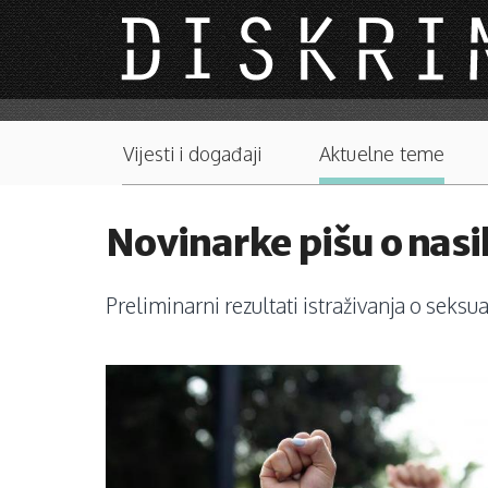
Skip to main content
Main menu
Vijesti i događaji
Aktuelne teme
Novinarke pišu o nasil
Preliminarni rezultati istraživanja o seksu