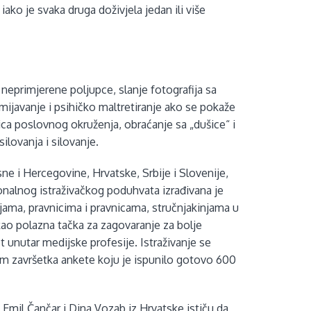
ko je svaka druga doživjela jedan ili više
 neprimjerene poljupce, slanje fotografija sa
mijavanje i psihičko maltretiranje ako se pokaže
ica poslovnog okruženja, obraćanje sa „dušice“ i
ilovanja i silovanje.
ne i Hercegovine, Hrvatske, Srbije i Slovenije,
ionalnog istraživačkog poduhvata izrađivana je
njama, pravnicima i pravnicama, stručnjakinjama u
kao polazna tačka za zagovaranje za bolje
unutar medijske profesije. Istraživanje se
om završetka ankete koju je ispunilo gotovo 600
a. Emil Čančar i Dina Vozab iz Hrvatske ističu da