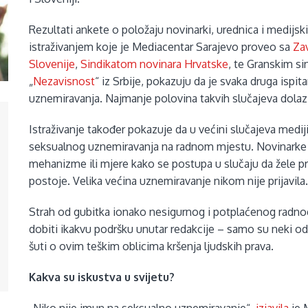
Rezultati ankete o položaju novinarki, urednica i medijsk
istraživanjem koje je Mediacentar Sarajevo proveo sa
Za
Slovenije
,
Sindikatom novinara Hrvatske
, te Granskim si
„
Nezavisnost
“ iz Srbije, pokazuju da je svaka druga ispit
uznemiravanja. Najmanje polovina takvih slučajeva dolazi
Istraživanje također pokazuje da u većini slučajeva medi
seksualnog uznemiravanja na radnom mjestu. Novinarke
mehanizme ili mjere kako se postupa u slučaju da žele p
postoje. Velika većina uznemiravanje nikom nije prijavila
Strah od gubitka ionako nesigurnog i potplaćenog radno
dobiti ikakvu podršku unutar redakcije – samo su neki od
šuti o ovim teškim oblicima kršenja ljudskih prava.
Kakva su iskustva u svijetu?