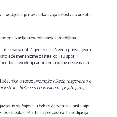
m“
, podijelila je novinarka svoja iskustva u anketi.
vu normalizacije uznemiravanja u medijima.
er ih smatra uobičajenim i društveno prihvatljivim
ostojeće mehanizme zaštite koji su spori i
procedura, uvođenja anonimnih prijava i stvaranja
d učesnica ankete:
„Nemojte nikada razgovarati o
j strani. Bolje je sa porodicom i prijateljima,
avljenih slučajeva, u čak tri četvrtine – ništa nije
ki postupak, u 14 interna procedura ili medijacija,