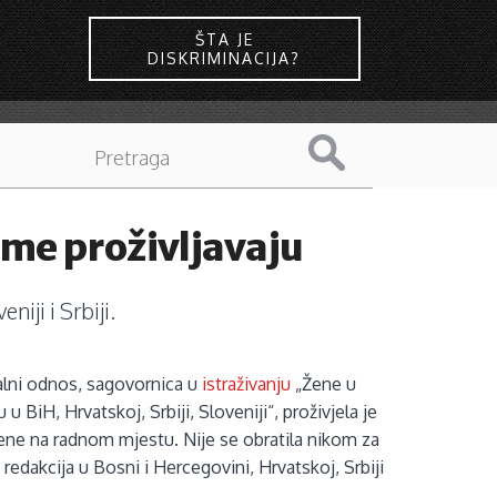
ŠTA JE
DISKRIMINACIJA?
same proživljavaju
iji i Srbiji.
alni odnos, sagovornica u
istraživanju
„Žene u
iH, Hrvatskoj, Srbiji, Sloveniji“, proživjela je
cjene na radnom mjestu. Nije se obratila nikom za
 redakcija u Bosni i Hercegovini, Hrvatskoj, Srbiji