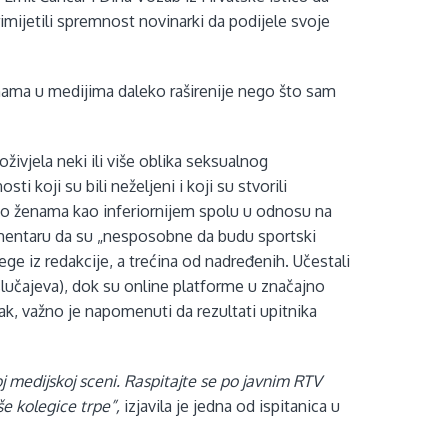
primijetili spremnost novinarki da podijele svoje
nama u medijima daleko raširenije nego što sam
oživjela neki ili više oblika seksualnog
 koji su bili neželjeni i koji su stvorili
i o ženama kao inferiornijem spolu u odnosu na
mentaru da su „nesposobne da budu sportski
ege iz redakcije, a trećina od nadređenih. Učestali
slučajeva), dok su online platforme u značajno
ak, važno je napomenuti da rezultati upitnika
j medijskoj sceni. Raspitajte se po javnim RTV
še kolegice trpe”,
izjavila je jedna od ispitanica u