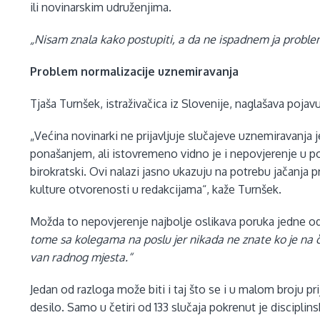
ili novinarskim udruženjima.
„Nisam znala kako postupiti, a da ne ispadnem ja proble
Problem normalizacije uznemiravanja
Tjaša Turnšek, istraživačica iz Slovenije, naglašava poja
„Većina novinarki ne prijavljuje slučajeve uznemiravanja j
ponašanjem, ali istovremeno vidno je i nepovjerenje u p
birokratski. Ovi nalazi jasno ukazuju na potrebu jačanja 
kulture otvorenosti u redakcijama“, kaže Turnšek.
Možda to nepovjerenje najbolje oslikava poruka jedne o
tome sa kolegama na poslu jer nikada ne znate ko je na čijo
van radnog mjesta.“
Jedan od razloga može biti i taj što se i u malom broju prij
desilo. Samo u četiri od 133 slučaja pokrenut je disciplins