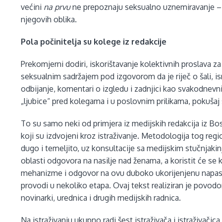
većini
na prvu
ne prepoznaju seksualno uznemiravanje – ia
njegovih oblika.
Pola počinitelja su kolege iz redakcije
Prekomjerni dodiri, iskorištavanje kolektivnih proslava za
seksualnim sadržajem pod izgovorom da je riječ o šali, is
odbijanje, komentari o izgledu i zadnjici kao svakodnevn
„ljubice“ pred kolegama i u poslovnim prilikama, pokušaj s
To su samo neki od primjera iz medijskih redakcija iz Bos
koji su izdvojeni kroz istraživanje. Metodologija tog reg
dugo i temeljito, uz konsultacije sa medijskim stučnjaki
oblasti odgovora na nasilje nad ženama, a koristit će se 
mehanizme i odgovor na ovu duboko ukorijenjenu napast 
provodi u nekoliko etapa. Ovaj tekst realiziran je povod
novinarki, urednica i drugih medijskih radnica.
Na istraživanju ukupno radi šest istraživača i istraživačic