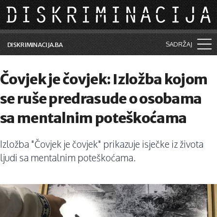
Skip to main content
SADRŽAJ
DISKRIMINACIJA.BA
Šta je diskriminacija?
Čovjek je čovjek: Izložba kojom
Vijesti i događaji
se ruše predrasude o osobama
Aktuelne teme
sa mentalnim poteškoćama
Kolumne
Izložba "Čovjek je čovjek" prikazuje isječke iz života
Lične priče
ljudi sa mentalnim poteškoćama.
Saradnja sa medijima
Pretraga