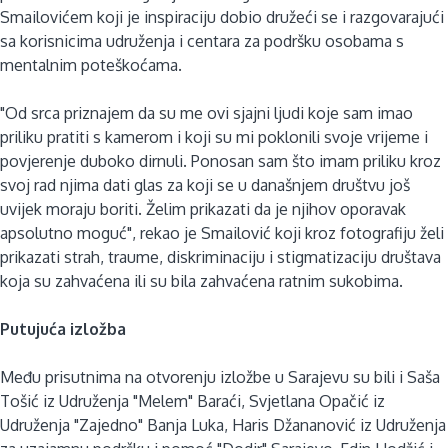
Smailovićem koji je inspiraciju dobio družeći se i razgovarajući
sa korisnicima udruženja i centara za podršku osobama s
mentalnim poteškoćama.
"Od srca priznajem da su me ovi sjajni ljudi koje sam imao
priliku pratiti s kamerom i koji su mi poklonili svoje vrijeme i
povjerenje duboko dirnuli. Ponosan sam što imam priliku kroz
svoj rad njima dati glas za koji se u današnjem društvu još
uvijek moraju boriti. Želim prikazati da je njihov oporavak
apsolutno moguć", rekao je Smailović koji kroz fotografiju želi
prikazati strah, traume, diskriminaciju i stigmatizaciju društava
koja su zahvaćena ili su bila zahvaćena ratnim sukobima.
Putujuća izložba
Među prisutnima na otvorenju izložbe u Sarajevu su bili i Saša
Tošić iz Udruženja "Melem" Baraći, Svjetlana Opačić iz
Udruženja "Zajedno" Banja Luka, Haris Džananović iz Udruženja