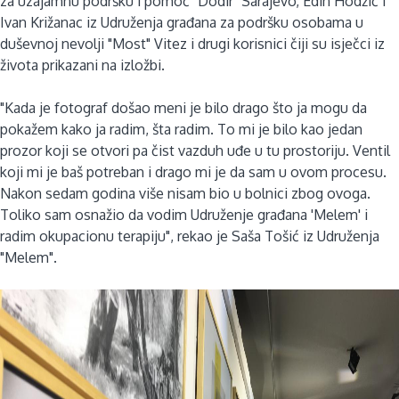
za uzajamnu podršku i pomoć "Dodir" Sarajevo, Edin Hodžić i
Ivan Križanac iz Udruženja građana za podršku osobama u
duševnoj nevolji "Most" Vitez i drugi korisnici čiji su isječci iz
života prikazani na izložbi.
"Kada je fotograf došao meni je bilo drago što ja mogu da
pokažem kako ja radim, šta radim. To mi je bilo kao jedan
prozor koji se otvori pa čist vazduh uđe u tu prostoriju. Ventil
koji mi je baš potreban i drago mi je da sam u ovom procesu.
Nakon sedam godina više nisam bio u bolnici zbog ovoga.
Toliko sam osnažio da vodim Udruženje građana 'Melem' i
radim okupacionu terapiju", rekao je Saša Tošić iz Udruženja
"Melem".