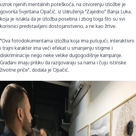
uzrok njenih mentalnih poteškoća, na otvorenju izložbe je
govorila Svjetlana Opačić, iz Udruženja "Zajedno" Banja Luka,
koja je istakla da je izložba posebna i zbog toga što su svi
korisnici predstavljeni dostojanstveno, a ne kao žrtve.
"Ova fotodokumentarna izložba koja ima putujući, interaktivni
i trajni karakter ima veći efekat u smanjenju stigme i
diskriminacije nego neke velike dugogodišnje kampanje.
Građani imaju priliku da razgovaraju sa nama i čuju istinske
životne priče", dodala je Opačić.