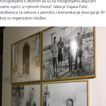
fotografijama s obzirom da su na fotografijama uključeni
samo isječci iz njihovih života", rekla je Dajana Pašić,
službenica za odnose s javnošću i komunikacije Asocijacije XY
koji su organizatori izložbe.