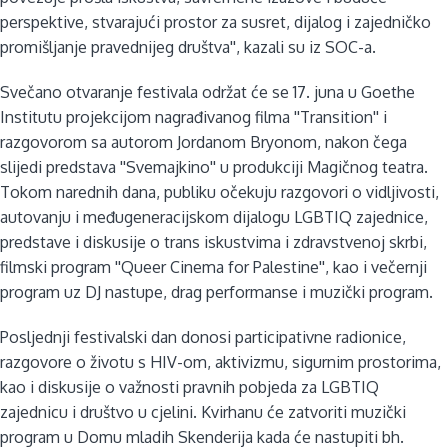
perspektive, stvarajući prostor za susret, dijalog i zajedničko
promišljanje pravednijeg društva'', kazali su iz SOC-a.
Svečano otvaranje festivala održat će se 17. juna u Goethe
Institutu projekcijom nagrađivanog filma ''Transition'' i
razgovorom sa autorom Jordanom Bryonom, nakon čega
slijedi predstava ''Svemajkino'' u produkciji Magičnog teatra.
Tokom narednih dana, publiku očekuju razgovori o vidljivosti,
autovanju i međugeneracijskom dijalogu LGBTIQ zajednice,
predstave i diskusije o trans iskustvima i zdravstvenoj skrbi,
filmski program ''Queer Cinema for Palestine'', kao i večernji
program uz DJ nastupe, drag performanse i muzički program.
Posljednji festivalski dan donosi participativne radionice,
razgovore o životu s HIV-om, aktivizmu, sigurnim prostorima,
kao i diskusije o važnosti pravnih pobjeda za LGBTIQ
zajednicu i društvo u cjelini. Kvirhanu će zatvoriti muzički
program u Domu mladih Skenderija kada će nastupiti bh.