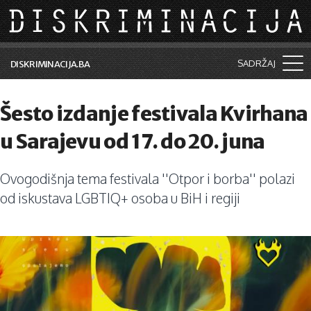
Skip to main content
SADRŽAJ
DISKRIMINACIJA.BA
Šta je diskriminacija?
Šesto izdanje festivala Kvirhana
Vijesti i događaji
u Sarajevu od 17. do 20. juna
Aktuelne teme
Ovogodišnja tema festivala ''Otpor i borba'' polazi
Kolumne
od iskustava LGBTIQ+ osoba u BiH i regiji
Lične priče
Saradnja sa medijima
Pretraga