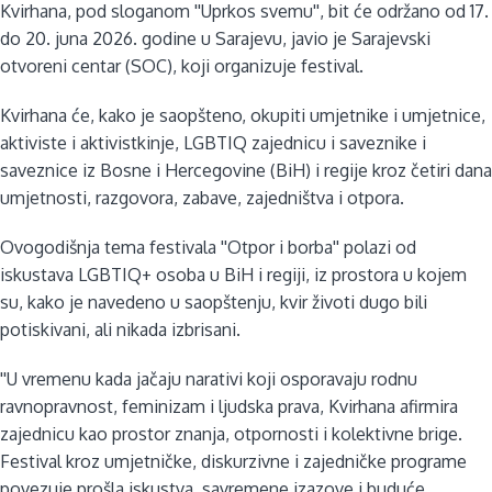
Kvirhana, pod sloganom ''Uprkos svemu'', bit će održano od 17.
do 20. juna 2026. godine u Sarajevu, javio je Sarajevski
otvoreni centar (SOC), koji organizuje festival.
Kvirhana će, kako je saopšteno, okupiti umjetnike i umjetnice,
aktiviste i aktivistkinje, LGBTIQ zajednicu i saveznike i
saveznice iz Bosne i Hercegovine (BiH) i regije kroz četiri dana
umjetnosti, razgovora, zabave, zajedništva i otpora.
Ovogodišnja tema festivala ''Otpor i borba'' polazi od
iskustava LGBTIQ+ osoba u BiH i regiji, iz prostora u kojem
su, kako je navedeno u saopštenju, kvir životi dugo bili
potiskivani, ali nikada izbrisani.
''U vremenu kada jačaju narativi koji osporavaju rodnu
ravnopravnost, feminizam i ljudska prava, Kvirhana afirmira
zajednicu kao prostor znanja, otpornosti i kolektivne brige.
Festival kroz umjetničke, diskurzivne i zajedničke programe
povezuje prošla iskustva, savremene izazove i buduće