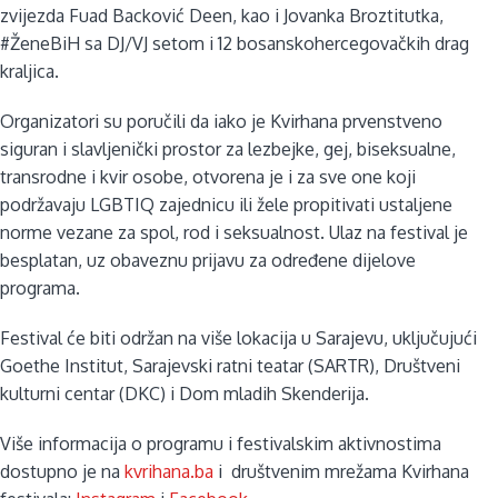
zvijezda Fuad Backović Deen, kao i Jovanka Broztitutka,
#ŽeneBiH sa DJ/VJ setom i 12 bosanskohercegovačkih drag
kraljica.
Organizatori su poručili da iako je Kvirhana prvenstveno
siguran i slavljenički prostor za lezbejke, gej, biseksualne,
transrodne i kvir osobe, otvorena je i za sve one koji
podržavaju LGBTIQ zajednicu ili žele propitivati ustaljene
norme vezane za spol, rod i seksualnost. Ulaz na festival je
besplatan, uz obaveznu prijavu za određene dijelove
programa.
Festival će biti održan na više lokacija u Sarajevu, uključujući
Goethe Institut, Sarajevski ratni teatar (SARTR), Društveni
kulturni centar (DKC) i Dom mladih Skenderija.
Više informacija o programu i festivalskim aktivnostima
dostupno je na
kvrihana.ba
i društvenim mrežama Kvirhana