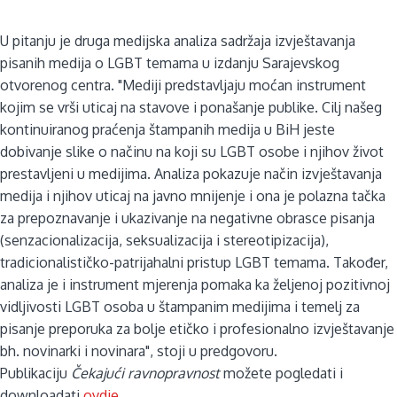
U pitanju je druga medijska analiza sadržaja
izvještavanja
pisanih medija o LGBT temama u izdanju Sarajevskog
otvorenog centra. "Mediji predstavljaju moćan instrument
kojim se vrši uticaj na stavove i ponašanje publike. Cilj našeg
kontinuiranog praćenja štampanih medija u BiH jeste
dobivanje slike
o načinu na koji su LGBT osobe i njihov život
prestavljeni u medijima. Analiza pokazuje način izvještavanja
medija i njihov uticaj
na javno mnijenje i ona je polazna tačka
za prepoznavanje i ukazivanje na negativne obrasce pisanja
(senzacionalizacija, seksualizacija i stereotipizacija),
tradicionalističko-patrijahalni pristup
LGBT temama. Također,
analiza je i instrument mjerenja pomaka
ka željenoj pozitivnoj
vidljivosti LGBT osoba u štampanim medijima i temelj za
pisanje preporuka za bolje etičko i profesionalno
izvještavanje
bh. novinarki i novinara", stoji u predgovoru.
Publikaciju
Čekajući ravnopravnost
možete pogledati i
downloadati
ovdje
.