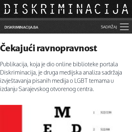
Skip to main content
SADRŽAJ
DISKRIMINACIJA.BA
Šta je diskriminacija?
Čekajući ravnopravnost
Vijesti i događaji
Publikacija, koja je dio online biblioteke portala
Aktuelne teme
Diskriminacija, je druga medijska analiza sadržaja
Kolumne
izvještavanja pisanih medija o LGBT temama u
izdanju Sarajevskog otvorenog centra.
Lične priče
Saradnja sa medijima
Pretraga