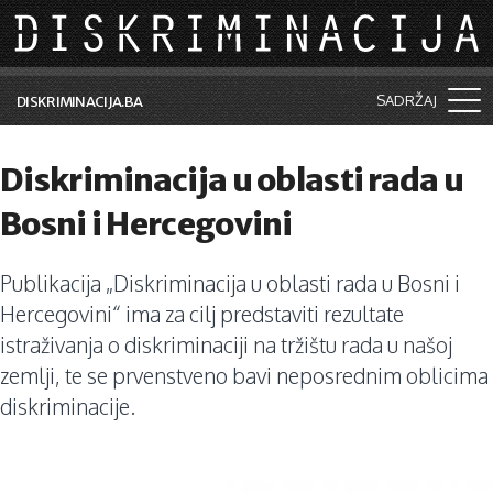
Skip to main content
SADRŽAJ
DISKRIMINACIJA.BA
Šta je diskriminacija?
Diskriminacija u oblasti rada u
Vijesti i događaji
Bosni i Hercegovini
Aktuelne teme
Publikacija „Diskriminacija u oblasti rada u Bosni i
Kolumne
Hercegovini“ ima za cilj predstaviti rezultate
Lične priče
istraživanja o diskriminaciji na tržištu rada u našoj
zemlji, te se prvenstveno bavi neposrednim oblicima
Saradnja sa medijima
diskriminacije.
Pretraga