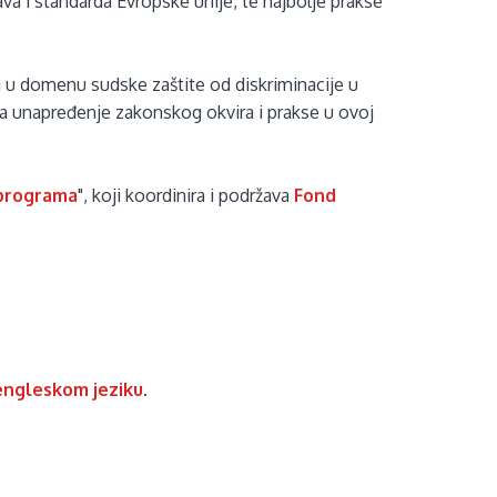
va i standarda Evropske unije, te najbolje prakse
lemi u domenu sudske zaštite od diskriminacije u
za unapređenje zakonskog okvira i prakse u ovoj
 programa
", koji koordinira i podržava
Fond
engleskom jeziku
.