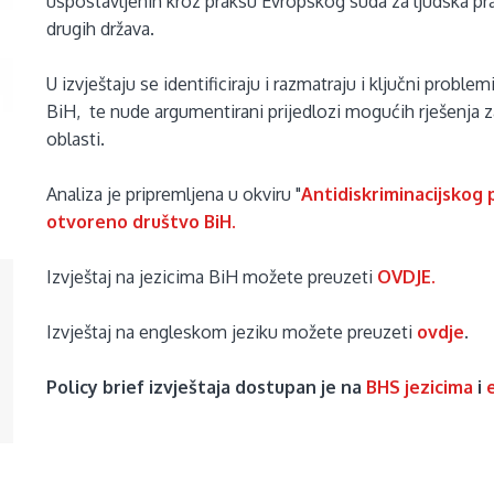
uspostavljenih kroz praksu Evropskog suda za ljudska pra
drugih država.
U izvještaju se identificiraju i razmatraju i ključni prob
BiH, te nude argumentirani prijedlozi mogućih rješenja 
oblasti.
Analiza je pripremljena u okviru "
Antidiskriminacijskog
otvoreno društvo BiH.
Izvještaj na jezicima BiH možete preuzeti
OVDJE.
Izvještaj na engleskom jeziku možete preuzeti
ovdje
.
Policy brief izvještaja dostupan je na
BHS jezicima
i