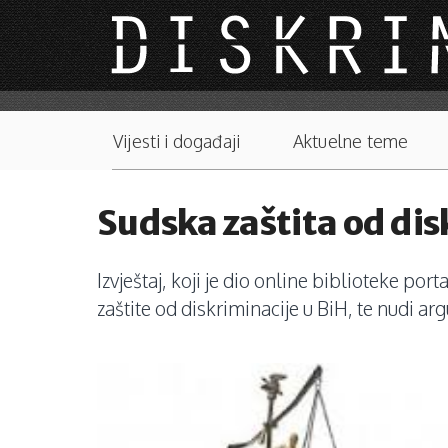
Skip to main content
Main menu
Vijesti i događaji
Aktuelne teme
Sudska zaštita od dis
Izvještaj, koji je dio online biblioteke p
zaštite od diskriminacije u BiH, te nudi a