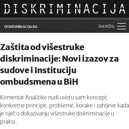
Skip to main content
SADRŽAJ
DISKRIMINACIJA.BA
Šta je diskriminacija?
Zaštita od višestruke
Vijesti i događaji
diskriminacije: Novi izazov za
Aktuelne teme
sudove i Instituciju
Kolumne
ombudsmena u BiH
Lične priče
Komentar Analitike nudi uvid u sam koncept,
Saradnja sa medijima
konkretne principe, probleme, korake i zahtjeve kada
Pretraga
je riječ o dokazivanju višestruke diskriminacije u
praksi.