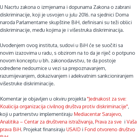
U Nacrtu zakona o izmjenama i dopunama Zakona o zabrani
diskriminacije, koji je usvojen u julu 2016. na sjednici Doma
naroda Parlamentarne skupštine BiH, definisani su teži oblici
diskriminacije, među kojima je i višestruka diskriminacija.
Uvođenjem ovog instituta, sudovi u BiH će se suočiti sa
novim izazovima u radu, s obzirom na to da je riječ o potpuno
novom konceptu u bh. zakonodavstvu, te da postoje
određene nedoumice u vezi sa prepoznavanjem,
razumijevanjem, dokazivanjem i adekvatnim sankcioniranjem
višestruke diskriminacije.
Komentar je objavljen u okviru projekta
"Jednakost za sve:
Koalicija organizacija civilnog društva protiv diskriminacije"
,
koji u partnerstvu implementiraju
Mediacentar Sarajevo
,
Analitika – Centar za društvena istraživanja
,
Prava za sve
i
Vaša
prava BiH
. Projekat finansiraju
USAID
i
Fond otvoreno društvo