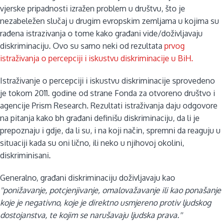
vjerske pripadnosti izražen problem u društvu, što je
nezabeležen slučaj u drugim evropskim zemljama u kojima su
rađena istrazivanja o tome kako građani vide/doživljavaju
diskriminaciju. Ovo su samo neki od rezultata
prvog
istraživanja o percepciji i iskustvu diskriminacije u BiH.
Istraživanje o percepciji i iskustvu diskriminacije sprovedeno
je tokom 2011. godine od strane Fonda za otvoreno društvo i
agencije Prism Research. Rezultati istraživanja daju odgovore
na pitanja kako bh građani definišu diskriminaciju, da li je
prepoznaju i gdje, da li su, i na koji način, spremni da reaguju u
situaciji kada su oni lično, ili neko u njihovoj okolini,
diskriminisani.
Generalno, građani diskriminaciju doživljavaju kao
''ponižavanje, potcjenjivanje, omalovažavanje ili kao ponašanje
koje je negativno, koje je direktno usmjereno protiv ljudskog
dostojanstva, te kojim se narušavaju ljudska prava.''