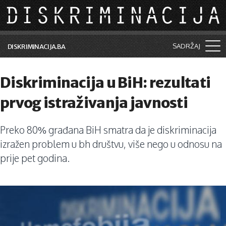
Skip to main content
SADRŽAJ
DISKRIMINACIJA.BA
Šta je diskriminacija?
Diskriminacija u BiH: rezultati
Vijesti i događaji
prvog istraživanja javnosti
Aktuelne teme
Preko 80% građana BiH smatra da je diskriminacija
Kolumne
izražen problem u bh društvu, više nego u odnosu na
Lične priče
prije pet godina.
Saradnja sa medijima
Pretraga