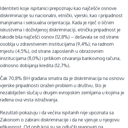
Identiteti koje ispitanici prepoznaju kao najčešće osnove
diskriminacije su nacionalni, etnički, vjerski, kao i pripadnost
manjinama i seksualna orijentacija. Kada je riječ o ličnim
iskustvima i doživljenoj diskriminaciji, etnička pripadnost je
takođe bila najčešći osnov (12,8%) – dešavala se od strane
osoblja u zdravstvenim institucijama (9,4%); na radnom
mjestu (4,5%), od strane zaposlenih u obrazovnim
institucijama (11,0%) i prilikom otvaranja bankovnog računa,
odnosno dobijanja kredita (12,7%).
Čak 70,8% BH građana smatra da je diskriminacija na osnovu
vjerske pripadnosti izražen problem u društvu, što je
nezabilježen slučaj u drugim evropskim zemljama u kojima je
rađena ova vrsta istraživanja.
Rezultati pokazuju i da većina ispitanih nije upoznata sa
Zakonom o zabrani diskriminacije i da ne vjeruje u njegovu
efikasnost. Od onih koji su se odlučili reagovati na