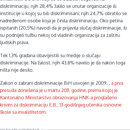
diskriminaciju, njih 28,4% žalilo se unutar organizacije ili
institucije u kojoj su bili diskriminisani; njih 24,7% obratilo se
nadređenom osobe koja je činila diskriminaciju. Oko petina
ispitanih (20,5%) navodi da je prijavila slučaj diskriminacije, ili
su podnijeli tužbu nekoj od vladinih organizacija za zaštitu
ljudskih prava.
Tek 1,3% građana obavijestili su medije o slučaju
diskriminacije. Na žalost, njih 43,8% navelo je da nakon toga
ništa nije desilo.
Zakon o zabrani diskriminacije BiH usvojen je 2009. ,
a prva
presuda donešena je u martu 2011. godine, prema kojoj je
Kantonalno Ministarstvo obrazovanja HNK-a proglašeno
krivim za diskriminaciju E.B., 13-godišnjeg učenika osnovne
škole sa invaliditetom.
OSTAVITE KOMENTAR