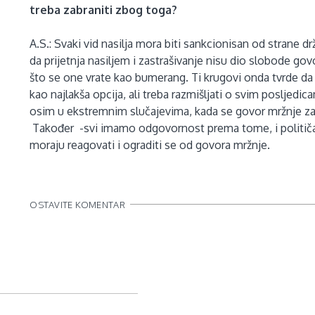
treba zabraniti zbog toga?
A.S.: Svaki vid nasilja mora biti sankcionisan od strane d
da prijetnja nasiljem i zastrašivanje nisu dio slobode g
što se one vrate kao bumerang. Ti krugovi onda tvrde da 
kao najlakša opcija, ali treba razmišljati o svim posljedic
osim u ekstremnim slučajevima, kada se govor mržnje za
Također -svi imamo odgovornost prema tome, i političari 
moraju reagovati i ograditi se od govora mržnje.
OSTAVITE KOMENTAR