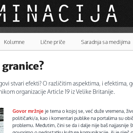
Kolumne
Lične priče
Saradnja sa medijima
 granice?
govi stvari efekti? O različitim aspektima, i efektima,
om organizacije Article 19 iz Velike Britanije.
Govor mržnje
je tema o kojoj se, već duže vremena, živo r
političarki/a, kao i komentari publike na portalima su o
problemu. Međutim, čini se da i dalje nije baš najjasnij
govorimo o nedostatku kulture komunikacije, ili je riječ o s