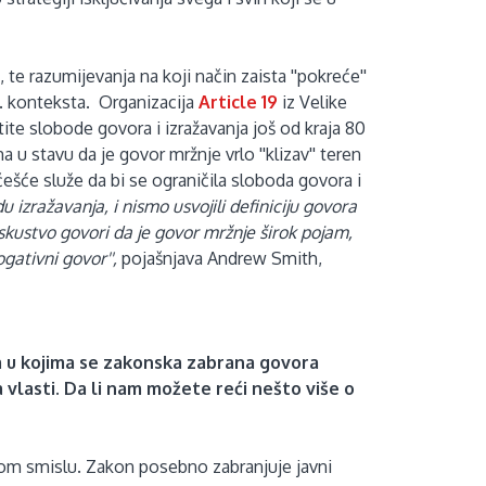
 te razumijevanja na koji način zaista ''pokreće''
bh. konteksta.
Organizacija
Article 19
iz Velike
ite slobode govora i izražavanja još od kraja 80
 u stavu da je govor mržnje vrlo ''klizav'' teren
jčešće služe da bi se ograničila sloboda govora i
izražavanja, i nismo usvojili definiciju govora
iskustvo govori da je govor mržnje širok pojam,
ogativni govor'',
pojašnjava Andrew Smith,
a u kojima se zakonska zabrana govora
a vlasti. Da li nam možete reći nešto više o
u tom smislu. Zakon posebno zabranjuje javni