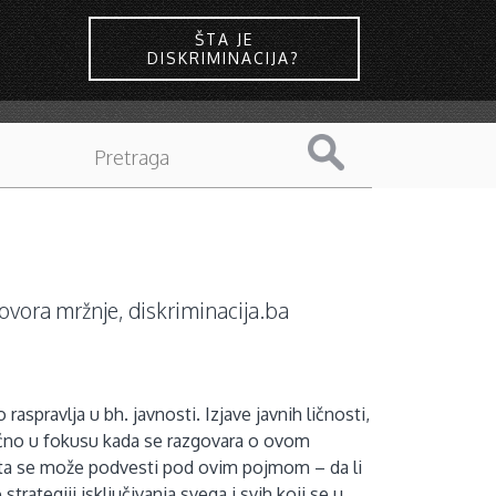
ŠTA JE
DISKRIMINACIJA?
 govora mržnje, diskriminacija.ba
aspravlja u bh. javnosti. Izjave javnih ličnosti,
bično u fokusu kada se razgovara o ovom
e šta se može podvesti pod ovim pojmom – da li
trategiji isključivanja svega i svih koji se u