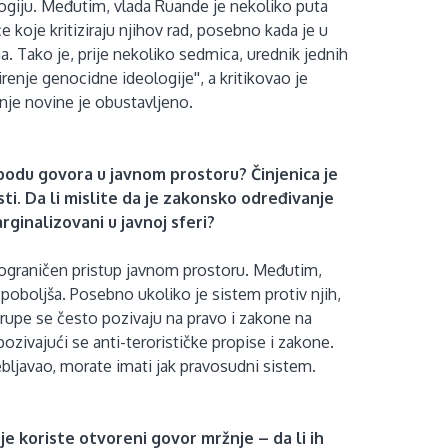
logiju. Međutim, vlada Ruande je nekoliko puta
iče koje kritiziraju njihov rad, posebno kada je u
. Tako je, prije nekoliko sedmica, urednik jednih
renje genocidne ideologije'', a kritikovao je
nje novine je obustavljeno.
lobodu govora u javnom prostoru? Činjenica je
i. Da li mislite da je zakonsko određivanje
ginalizovani u javnoj sferi?
u ograničen pristup javnom prostoru. Međutim,
poboljša. Posebno ukoliko je sistem protiv njih,
grupe se često pozivaju na pravo i zakone na
ozivajući se anti-terorističke propise i zakone.
rebljavao, morate imati jak pravosudni sistem.
e koriste otvoreni govor mržnje – da li ih