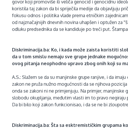
govor koji promoviše ili veliča genocid i genocidnu ideo
koristila taj zakon da bi spriječila medije da objavljuju pr
fokusu odnos i politika vlade prema etničkim zajednicama
od najznačajnijih dnevnih novina uhapšen i optužen za ''ši
odluku predsednika da se kandiduje po treći put. Štampa
Diskriminacija.ba:
Ko, i kada može zaista koristiti s
da u tom smislu nemaju sve grupe jednake mogućnost
ovog pitanja neophodno upravo zbog onih koji su mar
A.S.: Slažem se da su manjinske grupe ranjive, i da imaj
zakon ne pruža nužno mogućnosti da se njihova pozicija 
onda se zakoni ni ne primjenjuju. Na primjer, manjinske 
slobodu okupljanja, međutim vlasti im to pravo negiraju p
Da bi bilo koji zakon funkcionisao, i da se ne bi zloupot
Diskriminacija.ba
:
Šta sa esktremističkim grupama koj