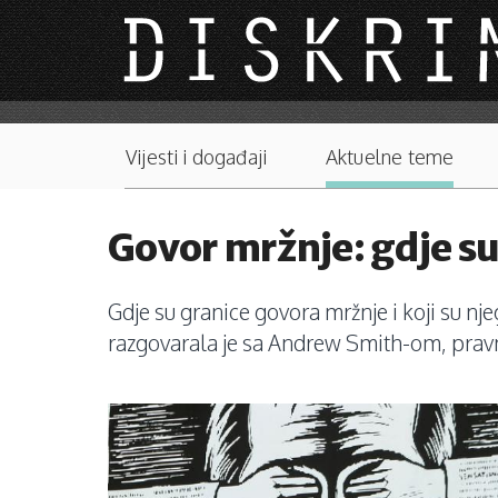
Skip to main content
Main menu
Vijesti i događaji
Aktuelne teme
Govor mržnje: gdje su
Gdje su granice govora mržnje i koji su nje
razgovarala je sa Andrew Smith-om, pravnik