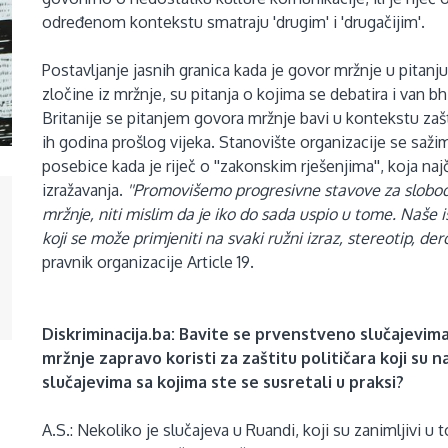
određenom kontekstu smatraju 'drugim' i 'drugačijim'.
Postavljanje jasnih granica kada je govor mržnje u pitanju,
zločine iz mržnje, su pitanja o kojima se debatira i van 
Britanije se pitanjem govora mržnje bavi u kontekstu zašt
ih godina prošlog vijeka. Stanovište organizacije se sažima
posebice kada je riječ o ''zakonskim rješenjima'', koja na
izražavanja.
''Promovišemo progresivne stavove za slobodu 
mržnje, niti mislim da je iko do sada uspio u tome. Naše 
koji se može primjeniti na svaki ružni izraz, stereotip, der
pravnik organizacije Article 19.
Diskriminacija.ba:
Bavite se prvenstveno slučajevim
mržnje zapravo koristi za zaštitu političara koji su n
slučajevima sa kojima ste se susretali u praksi?
A.S.: Nekoliko je slučajeva u Ruandi, koji su zanimljivi 