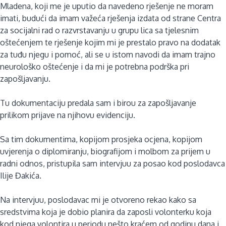
Mladena, koji me je uputio da navedeno rješenje ne moram
imati, budući da imam važeća rješenja izdata od strane Centra
za socijalni rad o razvrstavanju u grupu lica sa tjelesnim
oštećenjem te rješenje kojim mi je prestalo pravo na dodatak
za tuđu njegu i pomoć, ali se u istom navodi da imam trajno
neurološko oštećenje i da mi je potrebna podrška pri
zapošljavanju.
Tu dokumentaciju predala sam i birou za zapošljavanje
prilikom prijave na njihovu evidenciju.
Sa tim dokumentima, kopijom prosjeka ocjena, kopijom
uvjerenja o diplomiranju, biografijom i molbom za prijem u
radni odnos, pristupila sam intervjuu za posao kod poslodavca
Ilije Đakića.
Na intervjuu, poslodavac mi je otvoreno rekao kako sa
sredstvima koja je dobio planira da zaposli volonterku koja
kod njega volontira u periodu nešto kraćem od godinu dana i