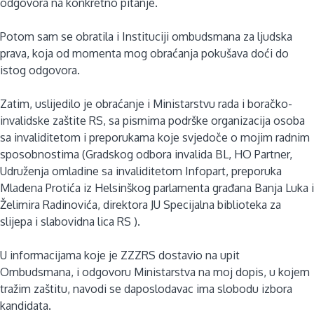
odgovora na konkretno pitanje.
Potom sam se obratila i Instituciji ombudsmana za ljudska
prava, koja od momenta mog obraćanja pokušava doći do
istog odgovora.
Zatim, uslijedilo je obraćanje i Ministarstvu rada i boračko-
invalidske zaštite RS, sa pismima podrške organizacija osoba
sa invaliditetom i preporukama koje svjedoče o mojim radnim
sposobnostima (Gradskog odbora invalida BL, HO Partner,
Udruženja omladine sa invaliditetom Infopart, preporuka
Mladena Protića iz Helsinškog parlamenta građana Banja Luka i
Želimira Radinovića, direktora JU Specijalna biblioteka za
slijepa i slabovidna lica RS ).
U informacijama koje je ZZZRS dostavio na upit
Ombudsmana, i odgovoru Ministarstva na moj dopis, u kojem
tražim zaštitu, navodi se daposlodavac ima slobodu izbora
kandidata.