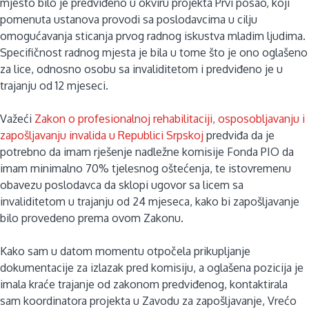
mjesto bilo je predviđeno u okviru projekta Prvi posao, koji
pomenuta ustanova provodi sa poslodavcima u cilju
omogućavanja sticanja prvog radnog iskustva mladim ljudima.
Specifičnost radnog mjesta je bila u tome što je ono oglašeno
za lice, odnosno osobu sa invaliditetom i predviđeno je u
trajanju od 12 mjeseci.
Važeći
Zakon o profesionalnoj rehabilitaciji, osposobljavanju i
zapošljavanju invalida u Republici Srpskoj
predviđa da je
potrebno da imam rješenje nadležne komisije Fonda PIO da
imam minimalno 70% tjelesnog oštećenja, te istovremenu
obavezu poslodavca da sklopi ugovor sa licem sa
invaliditetom u trajanju od 24 mjeseca, kako bi zapošljavanje
bilo provedeno prema ovom Zakonu.
Kako sam u datom momentu otpočela prikupljanje
dokumentacije za izlazak pred komisiju, a oglašena pozicija je
imala kraće trajanje od zakonom predviđenog, kontaktirala
sam koordinatora projekta u Zavodu za zapošljavanje, Vrećo