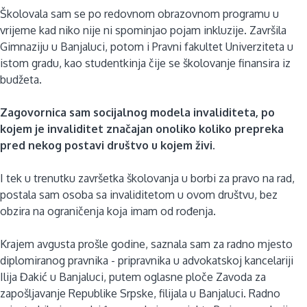
Školovala sam se po redovnom obrazovnom programu u
vrijeme kad niko nije ni spominjao pojam inkluzije. Z
avršila
Gimnaziju u Banjaluci, potom i Pravni fakultet Univerziteta u
istom gradu, kao studentkinja čije se školovanje finansira iz
budžeta.
Zagovornica sam socijalnog modela invaliditeta, po
kojem je invaliditet značajan onoliko koliko prepreka
pred nekog postavi društvo u kojem živi.
I tek u trenutku završetka školovanja u borbi za pravo na rad,
postala sam osoba sa invaliditetom u ovom društvu, bez
obzira na ograničenja koja imam od rođenja.
Krajem avgusta prošle godine, saznala sam za radno mjesto
diplomiranog pravnika - pripravnika u advokatskoj kancelariji
Ilija Đakić u Banjaluci, putem oglasne ploče Zavoda za
zapošljavanje Republike Srpske, filijala u Banjaluci. Radno