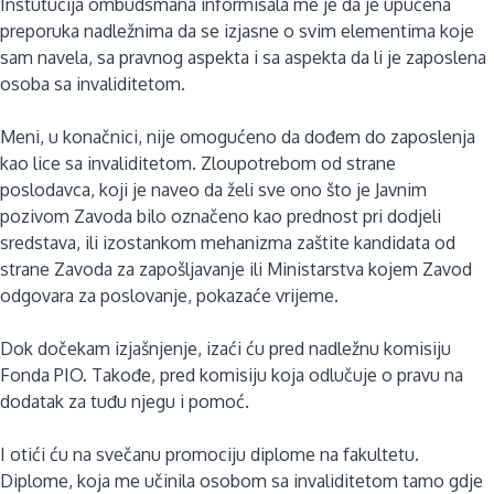
Instutucija ombudsmana informisala me je da je upućena
preporuka nadležnima da se izjasne o svim elementima koje
sam navela, sa pravnog aspekta i sa aspekta da li je zaposlena
osoba sa invaliditetom.
Meni, u konačnici, nije omogućeno da dođem do zaposlenja
kao lice sa invaliditetom. Zloupotrebom od strane
poslodavca, koji je naveo da želi sve ono što je Javnim
pozivom Zavoda bilo označeno kao prednost pri dodjeli
sredstava, ili izostankom mehanizma zaštite kandidata od
strane Zavoda za zapošljavanje ili Ministarstva kojem Zavod
odgovara za poslovanje, pokazaće vrijeme.
Dok dočekam izjašnjenje, izaći ću pred nadležnu komisiju
Fonda PIO. Takođe, pred komisiju koja odlučuje o pravu na
dodatak za tuđu njegu i pomoć.
I otići ću na svečanu promociju diplome na fakultetu.
Diplome, koja me učinila osobom sa invaliditetom tamo gdje