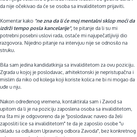
da nije očekivao da će se osoba sa invaliditetom prijaviti.
Komentar kako
"ne zna da li će moj mentalni sklop moći da
izdrži tempo posla kancelarije",
te pitanje da li su mi
potrebni posebni uslovi rada, ostaće mi najupečatljiviji dio
razgovora. Nijedno pitanje na intervjuu nije se odnosilo na
struku.
Bila sam jedina kandidatkinja sa invaliditetom za ovu poziciju.
Zgrada u kojoj je poslodavac, arhitektonski je nepristupačna i
mislim da niko od kolega koji koriste kolica ne bi ni mogao da
uđe u nju.
Nakon određenog vremena, kontaktirala sam i Zavod sa
upitom da li je na poziciju zaposlena osoba sa invaliditetom,
na šta mi je odgovoreno da je "poslodavac naveo da želi
zaposliti lice sa invaliditetom" te da je zaposlio osobe "u
skladu sa odlukom Upravnog odbora Zavoda", bez konkretnog