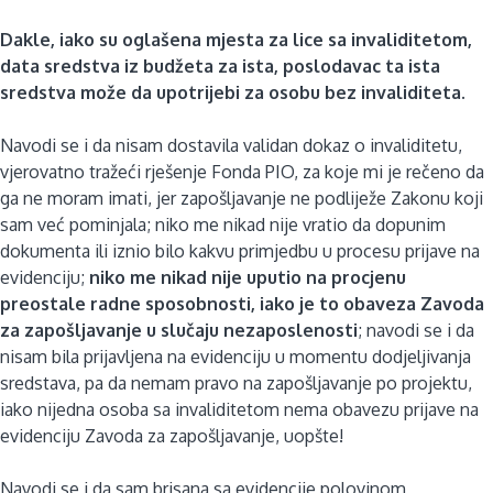
Dakle, iako su oglašena mjesta za lice sa invaliditetom,
data sredstva iz budžeta za ista, poslodavac ta ista
sredstva može da upotrijebi za osobu bez invaliditeta.
Navodi se i da nisam dostavila validan dokaz o invaliditetu,
vjerovatno tražeći rješenje Fonda PIO, za koje mi je rečeno da
ga ne moram imati, jer zapošljavanje ne podliježe Zakonu koji
sam već pominjala; niko me nikad nije vratio da dopunim
dokumenta ili iznio bilo kakvu primjedbu u procesu prijave na
evidenciju;
niko me nikad nije uputio na procjenu
preostale radne sposobnosti, iako je to obaveza Zavoda
za zapošljavanje u slučaju nezaposlenosti
; navodi se i da
nisam bila prijavljena na evidenciju u momentu dodjeljivanja
sredstava, pa da nemam pravo na zapošljavanje po projektu,
iako nijedna osoba sa invaliditetom nema obavezu prijave na
evidenciju Zavoda za zapošljavanje, uopšte!
Navodi se i da sam brisana sa evidencije polovinom