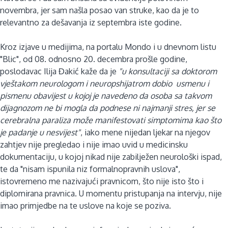
novembra, jer sam našla posao van struke, kao da je to
relevantno za dešavanja iz septembra iste godine.
Kroz izjave u medijima, na portalu Mondo i u dnevnom listu
"Blic", od 08. odnosno 20. decembra prošle godine,
poslodavac Ilija Đakić kaže da je
"u konsultaciji sa doktorom
vještakom neurologom i neuropshijatrom dobio usmenu i
pismenu obavijest u kojoj je navedeno da osoba sa takvom
dijagnozom ne bi mogla da podnese ni najmanji stres, jer se
cerebralna paraliza može manifestovati simptomima kao što
je padanje u nesvijest"
, iako mene nijedan ljekar na njegov
zahtjev nije pregledao i nije imao uvid u medicinsku
dokumentaciju, u kojoj nikad nije zabilježen neurološki ispad,
te da "nisam ispunila niz formalnopravnih uslova",
istovremeno me nazivajući pravnicom, što nije isto što i
diplomirana pravnica. U momentu pristupanja na intervju, nije
imao primjedbe na te uslove na koje se poziva.