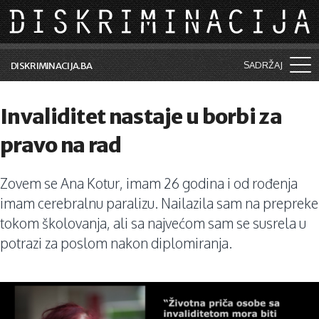
Skip to main content
SADRŽAJ
DISKRIMINACIJA.BA
Šta je diskriminacija?
Invaliditet nastaje u borbi za
Vijesti i događaji
pravo na rad
Aktuelne teme
Zovem se Ana Kotur, imam 26 godina i od rođenja
Kolumne
imam cerebralnu paralizu. Nailazila sam na prepreke
Lične priče
tokom školovanja, ali sa najvećom sam se susrela u
potrazi za poslom nakon diplomiranja.
Saradnja sa medijima
Pretraga