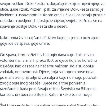
svojim velikim DokuFestom, događajem koji izmijeni njegove
ulice, ljude i zrak. Prizren, ipak, za vrijeme DokuFesta samo je
incident u uspavanom i tužnom gradu, čije ulice ostaju puste s
odlaskom posljednjih gostiju iz cijelog svijeta. Kažu da se na
spavanje poslije DokuFesta ide u deset.
Kako onda živi onaj šareni Prizren kojeg ja jedino poznajem,
gdje ide da spava, gdje umire?
On spava, i mrtav živi i svih drugih dana u godini, u svim
volonterima, a ima ih preko 100, te djece koja se konačno
osjećaju kao da rade na nečemu važnom, koja su dobila
zadatak, odgovornost. Djece, koja sa sobom nose nova
poznanstva i prijatelje iz zemalja u koje ne mogu putovati
zbog pogrešnog pasoša. Djece koja trpe poniženja i
razočarenja kada pokušavaju otići u Švedsku na Rihannin
koncert, ili studirati u Bosni. Kažu mi kako to ne mogu.
Živi i kroz priče koje po svijetu prenose važni filmaši za koje