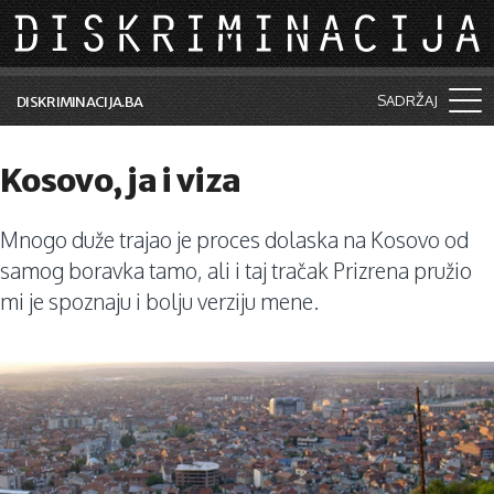
Skip to main content
SADRŽAJ
DISKRIMINACIJA.BA
Šta je diskriminacija?
Kosovo, ja i viza
Vijesti i događaji
Mnogo duže trajao je proces dolaska na Kosovo od
Aktuelne teme
samog boravka tamo, ali i taj tračak Prizrena pružio
Kolumne
mi je spoznaju i bolju verziju mene.
Lične priče
Saradnja sa medijima
Pretraga