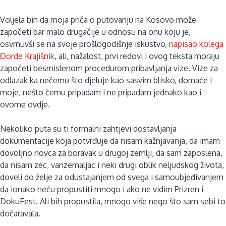
Voljela bih da moja priča o putovanju na Kosovo može
započeti bar malo drugačije u odnosu na onu koju je,
osvrnuvši se na svoje prošlogodišnje iskustvo,
napisao kolega
Đorđe Krajišnik
, ali, nažalost, prvi redovi i ovog teksta moraju
započeti besmislenom procedurom pribavljanja vize. Vize za
odlazak ka nečemu što djeluje kao sasvim blisko, domaće i
moje, nešto čemu pripadam i ne pripadam jednako kao i
ovome ovdje.
Nekoliko puta su ti formalni zahtjevi dostavljanja
dokumentacije koja potvrđuje da nisam kažnjavanja, da imam
dovoljno novca za boravak u drugoj zemlji, da sam zaposlena,
da nisam zec, vanzemaljac i neki drugi oblik neljudskog života,
doveli do želje za odustajanjem od svega i samoubjeđivanjem
da ionako neću propustiti mnogo i ako ne vidim Prizren i
DokuFest. Ali bih propustila, mnogo više nego što sam sebi to
dočaravala.