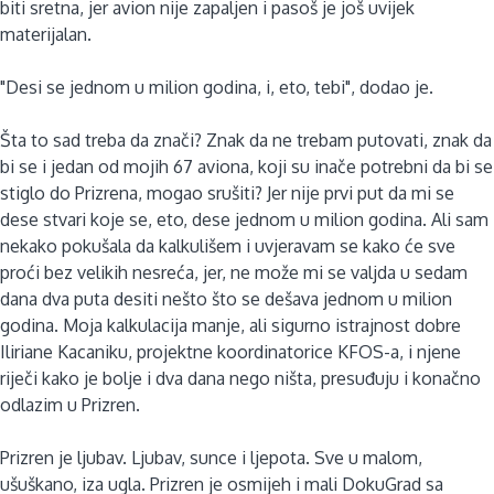
biti sretna, jer avion nije zapaljen i pasoš je još uvijek
materijalan.
"Desi se jednom u milion godina, i, eto, tebi", dodao je.
Šta to sad treba da znači? Znak da ne trebam putovati, znak da
bi se i jedan od mojih 67 aviona, koji su inače potrebni da bi se
stiglo do Prizrena, mogao srušiti? Jer nije prvi put da mi se
dese stvari koje se, eto, dese jednom u milion godina. Ali sam
nekako pokušala da kalkulišem i uvjeravam se kako će sve
proći bez velikih nesreća, jer, ne može mi se valjda u sedam
dana dva puta desiti nešto što se dešava jednom u milion
godina. Moja kalkulacija manje, ali sigurno istrajnost dobre
Iliriane Kacaniku, projektne koordinatorice KFOS-a, i njene
riječi kako je bolje i dva dana nego ništa, presuđuju i konačno
odlazim u Prizren.
Prizren je ljubav. Ljubav, sunce i ljepota. Sve u malom,
ušuškano, iza ugla. Prizren je osmijeh i mali DokuGrad sa