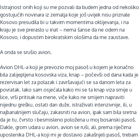
Istrajnost onih koji su me pozvali da budem jedna od nekoliko
gostujućih novinara iz zemalja koje još uvijek nisu priznale
Kosovo presudila bi u takvim momentima oklijevanja, i na
kraju je sve preraslo u inat – nema šanse da ne odem na
Kosovo, i dopustim birokratskim ološima da me zaustave.
A onda se srušio avion.
Avion DHL-a koji je prevozio moj pasoš u kojem je konačno
bila zalijepljena kosovska viza, knap – počevši od dana kada je
rezervisan let za polazak i završavajući se sa danom leta za
povratak. Iako sam osjećala kako mi se ta knap viza smije u
lice, vrši pritisak na mene, viče kako ne smijem napraviti
nijednu grešku, ostati dan duže, istraživati intenzivnije, ili, u
najbanalnijem slučaju, zakasniti na avion, ipak sam bila sretna
da je tu, čvrsto i besmisleno položena u moj bosanski pasoš.
Dakle, grom udara u avion, avion se ruši, ali, prema riječima
uposlenika DHL-a koji mi je dostavio zakašnjeli pasoš, trebam