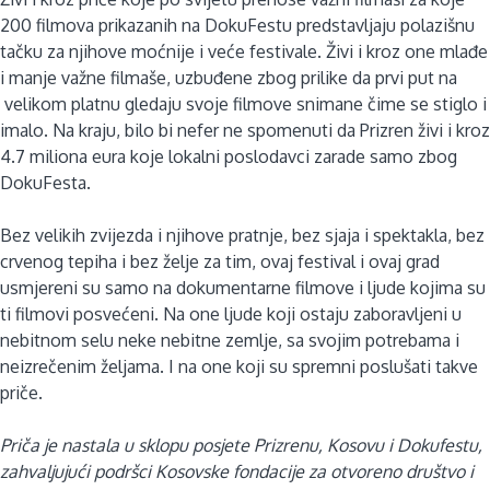
200 filmova prikazanih na DokuFestu predstavljaju polazišnu
tačku za njihove moćnije i veće festivale. Živi i kroz one mlađe
i manje važne filmaše, uzbuđene zbog prilike da prvi put na
velikom platnu gledaju svoje filmove snimane čime se stiglo i
imalo. Na kraju, bilo bi nefer ne spomenuti da Prizren živi i kroz
4.7 miliona eura koje lokalni poslodavci zarade samo zbog
DokuFesta.
Bez velikih zvijezda i njihove pratnje, bez sjaja i spektakla, bez
crvenog tepiha i bez želje za tim, ovaj festival i ovaj grad
usmjereni su samo na dokumentarne filmove i ljude kojima su
ti filmovi posvećeni. Na one ljude koji ostaju zaboravljeni u
nebitnom selu neke nebitne zemlje, sa svojim potrebama i
neizrečenim željama. I na one koji su spremni poslušati takve
priče.
Priča je nastala u sklopu posjete Prizrenu, Kosovu i Dokufestu,
zahvaljujući podršci Kosovske fondacije za otvoreno društvo i