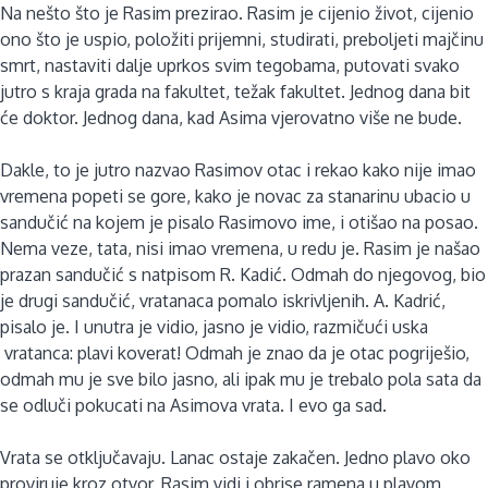
Na nešto što je Rasim prezirao. Rasim je cijenio život, cijenio
ono što je uspio, položiti prijemni, studirati, preboljeti majčinu
smrt, nastaviti dalje uprkos svim tegobama, putovati svako
jutro s kraja grada na fakultet, težak fakultet. Jednog dana bit
će doktor. Jednog dana, kad Asima vjerovatno više ne bude.
Dakle, to je jutro nazvao Rasimov otac i rekao kako nije imao
vremena popeti se gore, kako je novac za stanarinu ubacio u
sandučić na kojem je pisalo Rasimovo ime, i otišao na posao.
Nema veze, tata, nisi imao vremena, u redu je. Rasim je našao
prazan sandučić s natpisom R. Kadić. Odmah do njegovog, bio
je drugi sandučić, vratanaca pomalo iskrivljenih. A. Kadrić,
pisalo je. I unutra je vidio, jasno je vidio, razmičući uska
vratanca: plavi koverat! Odmah je znao da je otac pogriješio,
odmah mu je sve bilo jasno, ali ipak mu je trebalo pola sata da
se odluči pokucati na Asimova vrata. I evo ga sad.
Vrata se otključavaju. Lanac ostaje zakačen. Jedno plavo oko
proviruje kroz otvor, Rasim vidi i obrise ramena u plavom