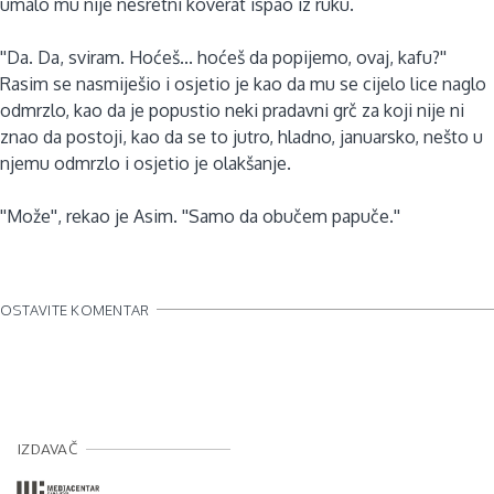
umalo mu nije nesretni koverat ispao iz ruku.
''Da. Da, sviram. Hoćeš... hoćeš da popijemo, ovaj, kafu?''
Rasim se nasmiješio i osjetio je kao da mu se cijelo lice naglo
odmrzlo, kao da je popustio neki pradavni grč za koji nije ni
znao da postoji, kao da se to jutro, hladno, januarsko, nešto u
njemu odmrzlo i osjetio je olakšanje.
''Može'', rekao je Asim. ''Samo da obučem papuče.''
OSTAVITE KOMENTAR
IZDAVAČ