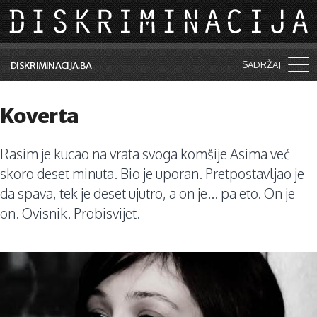
Skip to main content
SADRŽAJ
DISKRIMINACIJA.BA
Šta je diskriminacija?
Koverta
Vijesti i događaji
Rasim je kucao na vrata svoga komšije Asima već
Aktuelne teme
skoro deset minuta. Bio je uporan. Pretpostavljao je
Kolumne
da spava, tek je deset ujutro, a on je... pa eto. On je -
on. Ovisnik. Probisvijet.
Lične priče
Saradnja sa medijima
Pretraga