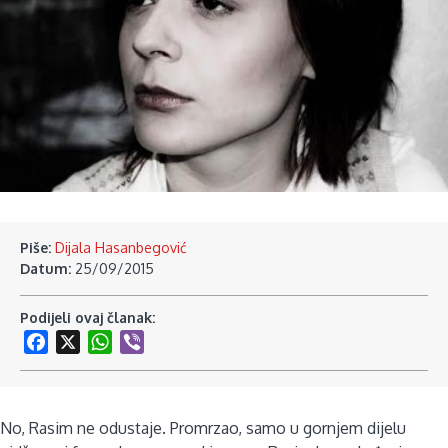
Piše:
Dijala Hasanbegović
Datum:
25/09/2015
Podijeli ovaj članak:
Facebook
X
WhatsApp
Viber
No, Rasim ne odustaje. Promrzao, samo u gornjem dijelu