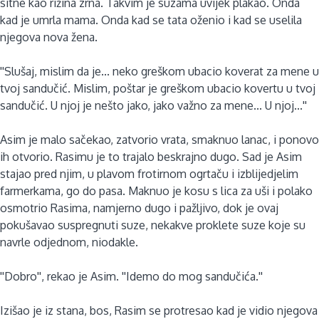
sitne kao rižina zrna. Takvim je suzama uvijek plakao. Onda
kad je umrla mama. Onda kad se tata oženio i kad se uselila
njegova nova žena.
''Slušaj, mislim da je... neko greškom ubacio koverat za mene u
tvoj sandučić. Mislim, poštar je greškom ubacio kovertu u tvoj
sandučić. U njoj je nešto jako, jako važno za mene... U njoj...''
Asim je malo sačekao, zatvorio vrata, smaknuo lanac, i ponovo
ih otvorio. Rasimu je to trajalo beskrajno dugo. Sad je Asim
stajao pred njim, u plavom frotirnom ogrtaču i izblijedjelim
farmerkama, go do pasa. Maknuo je kosu s lica za uši i polako
osmotrio Rasima, namjerno dugo i pažljivo, dok je ovaj
pokušavao suspregnuti suze, nekakve proklete suze koje su
navrle odjednom, niodakle.
''Dobro'', rekao je Asim. ''Idemo do mog sandučića.''
Izišao je iz stana, bos, Rasim se protresao kad je vidio njegova