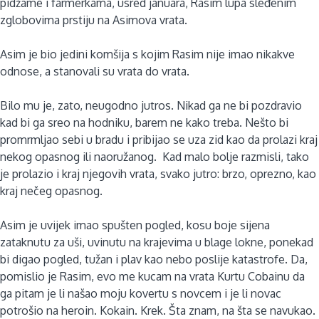
pidžame i farmerkama, usred januara, Rasim lupa sleđenim
zglobovima prstiju na Asimova vrata.
Asim je bio jedini komšija s kojim Rasim nije imao nikakve
odnose, a stanovali su vrata do vrata.
Bilo mu je, zato, neugodno jutros. Nikad ga ne bi pozdravio
kad bi ga sreo na hodniku, barem ne kako treba. Nešto bi
promrmljao sebi u bradu i pribijao se uza zid kao da prolazi kraj
nekog opasnog ili naoružanog. Kad malo bolje razmisli, tako
je prolazio i kraj njegovih vrata, svako jutro: brzo, oprezno, kao
kraj nečeg opasnog.
Asim je uvijek imao spušten pogled, kosu boje sijena
zataknutu za uši, uvinutu na krajevima u blage lokne, ponekad
bi digao pogled, tužan i plav kao nebo poslije katastrofe. Da,
pomislio je Rasim, evo me kucam na vrata Kurtu Cobainu da
ga pitam je li našao moju kovertu s novcem i je li novac
potrošio na heroin. Kokain. Krek. Šta znam, na šta se navukao.