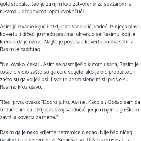
gola stopala, išao je za njim kao zatvorenik za stražarom, s
rukama u džepovima, opet cvokočući.
Asim je izvadio ključ i otključao sandučić, vadeći iz njega plavu
kovertu, i držeći ju među prstima, okrenuo se Rasimu, koji je
krenuo da je uzme. Naglo je povukao kovertu prema sebi, a
Rasim je zadrhtao.
''Ne, ovako, čekaj'', Asim se nasmiješio kutom usana, Rasim je
totalno vidio zašto su ga cure voljele iako je bio propalitet. I
zašto su ga voljeli psi. I sve te besmislene misli prošle su
Rasimu kroz glavu.
''Reci prvo, ovako: "Dobro jutro, Asime. Kako si? Došao sam da
te zamolim da otključaš svoj sandučić, jer je u njemu greškom
završila koverta za mene."
Rasim ga je neko vrijeme netremice gledao. Nije bilo ničeg
nasilnog u njegovoj pozi. Smiješio se. Držao je koverat uz