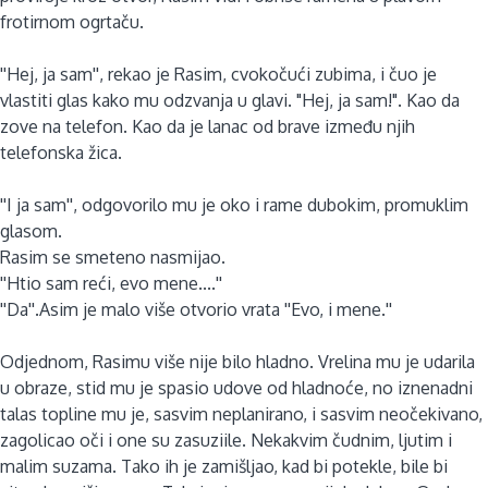
frotirnom ogrtaču.
''Hej, ja sam'', rekao je Rasim, cvokočući zubima, i čuo je
vlastiti glas kako mu odzvanja u glavi. "Hej, ja sam!". Kao da
zove na telefon. Kao da je lanac od brave između njih
telefonska žica.
''I ja sam'', odgovorilo mu je oko i rame dubokim, promuklim
glasom.
Rasim se smeteno nasmijao.
''Htio sam reći, evo mene....''
''Da''.Asim je malo više otvorio vrata ''Evo, i mene.''
Odjednom, Rasimu više nije bilo hladno. Vrelina mu je udarila
u obraze, stid mu je spasio udove od hladnoće, no iznenadni
talas topline mu je, sasvim neplanirano, i sasvim neočekivano,
zagolicao oči i one su zasuziile. Nekakvim čudnim, ljutim i
malim suzama. Tako ih je zamišljao, kad bi potekle, bile bi