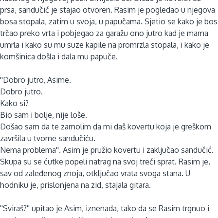
prsa, sandučić je stajao otvoren. Rasim je pogledao u njegova
bosa stopala, zatim u svoja, u papučama. Sjetio se kako je bos
trčao preko vrta i pobjegao za garažu ono jutro kad je mama
umrla i kako su mu suze kapile na promrzla stopala, i kako je
komšinica došla i dala mu papuče.
''Dobro jutro, Asime.
Dobro jutro.
Kako si?
Bio sam i bolje, nije loše.
Došao sam da te zamolim da mi daš kovertu koja je greškom
završila u tvome sandučiću.
Nema problema''. Asim je pružio kovertu i zaključao sandučić.
Skupa su se ćutke popeli natrag na svoj treći sprat. Rasim je,
sav od zaleđenog znoja, otključao vrata svoga stana. U
hodniku je, prislonjena na zid, stajala gitara.
''Sviraš?'' upitao je Asim, iznenada, tako da se Rasim trgnuo i