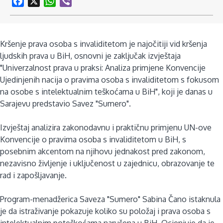
Facebook
X
WhatsApp
Viber
Kršenje prava osoba s invaliditetom je najočitiji vid kršenja
ljudskih prava u BiH, osnovni je zaključak izvještaja
"Univerzalnost prava u praksi: Analiza primjene Konvencije
Ujedinjenih nacija o pravima osoba s invaliditetom s fokusom
na osobe s intelektualnim teškoćama u BiH", koji je danas u
Sarajevu predstavio Savez "Sumero".
Izvještaj analizira zakonodavnu i praktičnu primjenu UN-ove
Konvencije o pravima osoba s invaliditetom u BiH, s
posebnim akcentom na njihovu jednakost pred zakonom,
nezavisno življenje i uključenost u zajednicu, obrazovanje te
rad i zapošljavanje.
Program-menadžerica Saveza "Sumero" Sabina Čano istaknula
je da istraživanje pokazuje koliko su položaj i prava osoba s
intelektualnim poteškoćama narušena u BiH. Ocjenjuje da je