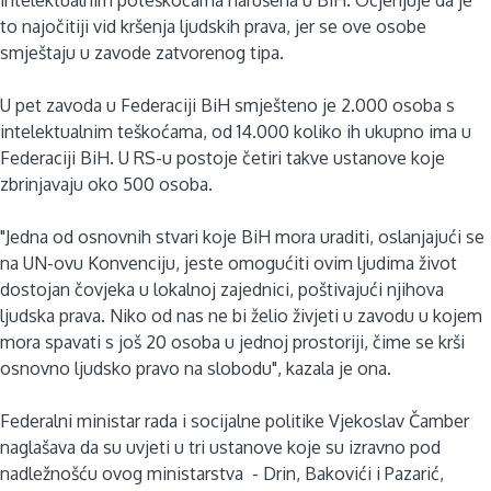
to najočitiji vid kršenja ljudskih prava, jer se ove osobe
smještaju u zavode zatvorenog tipa.
U pet zavoda u Federaciji BiH smješteno je 2.000 osoba s
intelektualnim teškoćama, od 14.000 koliko ih ukupno ima u
Federaciji BiH. U RS-u postoje četiri takve ustanove koje
zbrinjavaju oko 500 osoba.
"Jedna od osnovnih stvari koje BiH mora uraditi, oslanjajući se
na UN-ovu Konvenciju, jeste omogućiti ovim ljudima život
dostojan čovjeka u lokalnoj zajednici, poštivajući njihova
ljudska prava. Niko od nas ne bi želio živjeti u zavodu u kojem
mora spavati s još 20 osoba u jednoj prostoriji, čime se krši
osnovno ljudsko pravo na slobodu", kazala je ona.
Federalni ministar rada i socijalne politike Vjekoslav Čamber
naglašava da su uvjeti u tri ustanove koje su izravno pod
nadležnošću ovog ministarstva - Drin, Bakovići i Pazarić,