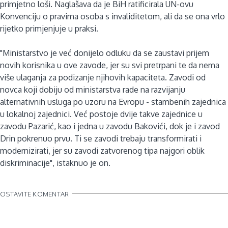
primjetno loši. Naglašava da je BiH ratificirala UN-ovu
Konvenciju o pravima osoba s invaliditetom, ali da se ona vrlo
rijetko primjenjuje u praksi.
"Ministarstvo je već donijelo odluku da se zaustavi prijem
novih korisnika u ove zavode, jer su svi pretrpani te da nema
više ulaganja za podizanje njihovih kapaciteta. Zavodi od
novca koji dobiju od ministarstva rade na razvijanju
alternativnih usluga po uzoru na Evropu - stambenih zajednica
u lokalnoj zajednici. Već postoje dvije takve zajednice u
zavodu Pazarić, kao i jedna u zavodu Bakovići, dok je i zavod
Drin pokrenuo prvu. Ti se zavodi trebaju transformirati i
modernizirati, jer su zavodi zatvorenog tipa najgori oblik
diskriminacije", istaknuo je on.
OSTAVITE KOMENTAR