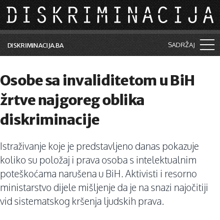
Skip to main content
SADRŽAJ
DISKRIMINACIJA.BA
Šta je diskriminacija?
Osobe sa invaliditetom u BiH
Vijesti i događaji
žrtve najgoreg oblika
Aktuelne teme
diskriminacije
Kolumne
Istraživanje koje je predstavljeno danas pokazuje
Lične priče
koliko su položaj i prava osoba s intelektualnim
Saradnja sa medijima
poteškoćama narušena u BiH. Aktivisti i resorno
ministarstvo dijele mišljenje da je na snazi najočitiji
Pretraga
vid sistematskog kršenja ljudskih prava.