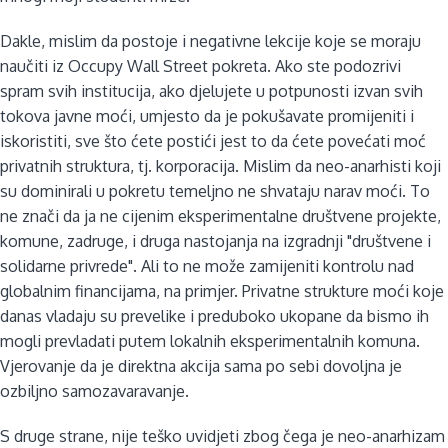
Dakle, mislim da postoje i negativne lekcije koje se moraju
naučiti iz Occupy Wall Street pokreta. Ako ste podozrivi
spram svih institucija, ako djelujete u potpunosti izvan svih
tokova javne moći, umjesto da je pokušavate promijeniti i
iskoristiti, sve što ćete postići jest to da ćete povećati moć
privatnih struktura, tj. korporacija. Mislim da neo-anarhisti koji
su dominirali u pokretu temeljno ne shvataju narav moći. To
ne znači da ja ne cijenim eksperimentalne društvene projekte,
komune, zadruge, i druga nastojanja na izgradnji "društvene i
solidarne privrede". Ali to ne može zamijeniti kontrolu nad
globalnim financijama, na primjer. Privatne strukture moći koje
danas vladaju su prevelike i preduboko ukopane da bismo ih
mogli prevladati putem lokalnih eksperimentalnih komuna.
Vjerovanje da je direktna akcija sama po sebi dovoljna je
ozbiljno samozavaravanje.
S druge strane, nije teško uvidjeti zbog čega je neo-anarhizam