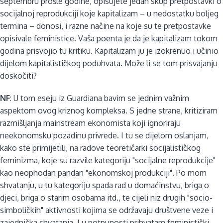
septembru prošle godine, opisujete jedan skup pretpostavki o
socijalnoj reprodukciji koje kapitalizam – u nedostatku boljeg
termina – donosi, i razne načine na koje su te pretpostavke
opisivale feministice. Vaša poenta je da je kapitalizam tokom
godina prisvojio tu kritiku. Kapitalizam ju je izokrenuo i učinio
dijelom kapitalističkog poduhvata. Može li se tom prisvajanju
doskočiti?
NF
: U tom eseju iz Guardiana bavim se jednim važnim
aspektom ovog kriznog kompleksa. S jedne strane, kritiziram
razmišljanja mainstream ekonomista koji ignoriraju
neekonomsku pozadinu privrede. I tu se dijelom oslanjam,
kako ste primijetili, na radove teoretičarki socijalističkog
feminizma, koje su razvile kategoriju "socijalne reprodukcije"
kao neophodan pandan "ekonomskoj produkciji". Po mom
shvatanju, u tu kategoriju spada rad u domaćinstvu, briga o
djeci, briga o starim osobama itd., te cijeli niz drugih "socio-
simboličkih" aktivnosti kojima se održavaju društvene veze i
zajednička shvatanja. I u potpunosti prihvatam feministički