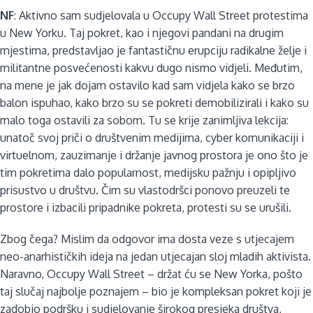
NF
: Aktivno sam sudjelovala u Occupy Wall Street protestima
u New Yorku. Taj pokret, kao i njegovi pandani na drugim
mjestima, predstavljao je fantastičnu erupciju radikalne želje i
militantne posvećenosti kakvu dugo nismo vidjeli. Međutim,
na mene je jak dojam ostavilo kad sam vidjela kako se brzo
balon ispuhao, kako brzo su se pokreti demobilizirali i kako su
malo toga ostavili za sobom. Tu se krije zanimljiva lekcija:
unatoč svoj priči o društvenim medijima, cyber komunikaciji i
virtuelnom, zauzimanje i držanje javnog prostora je ono što je
tim pokretima dalo popularnost, medijsku pažnju i opipljivo
prisustvo u društvu. Čim su vlastodršci ponovo preuzeli te
prostore i izbacili pripadnike pokreta, protesti su se urušili.
Zbog čega? Mislim da odgovor ima dosta veze s utjecajem
neo-anarhističkih ideja na jedan utjecajan sloj mladih aktivista.
Naravno, Occupy Wall Street – držat ću se New Yorka, pošto
taj slučaj najbolje poznajem – bio je kompleksan pokret koji je
zadobio podršku i sudjelovanje širokog presjeka društva,