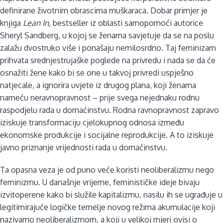
definirane životnim obrascima muškaraca. Dobar primjer je
knjiga
Lean In,
bestseller iz oblasti samopomoći autorice
Sheryl Sandberg, u kojoj se ženama savjetuje da se na poslu
zalažu dvostruko više i ponašaju nemilosrdno. Taj feminizam
prihvata srednjestrujaške poglede na privredu i nada se da će
osnažiti žene kako bi se one u takvoj privredi uspješno
natjecale, a ignorira uvjete iz drugog plana, koji ženama
nameću neravnopravnost – prije svega nejednaku rodnu
raspodjelu rada u domaćinstvu. Rodna ravnopravnost zapravo
iziskuje transformaciju cjelokupnog odnosa između
ekonomske produkcije i socijalne reprodukcije. A to iziskuje
javno priznanje vrijednosti rada u domaćinstvu.
Ta opasna veza je od puno veće koristi neoliberalizmu nego
feminizmu. U današnje vrijeme, feminističke ideje bivaju
izvitoperene kako bi služile kapitalizmu, nasilu ih se ugrađuje u
legitimirajuće logičke temelje novog režima akumulacije koji
nazivamo neoliberalizmom, a koji u velikoj mjeri ovisi o