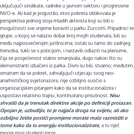
uključujući sindikate, radnike u javnom sektoru i progresivne
NVO-e. Ali kad je prigustilo, etos pokreta oblikovala je
perspektiva jednog sloja mladih aktivista koji su bili u
mogućnosti sve vrijeme boraviti u parku Zuccotti. Pripadnici te
grupe, u kojoj se nalazio dobar broj mojih studenata, bili su
među najposvećenijim jurišnicima; ostali su tamo do zadnjeg
trenutka, tukli se s policijom, i nastavili odlaziti na plenume,
čija se posjećenost stalno smanjivala, dugo nakon što su
demonstranti izbačeni iz parka. Divni su bili, stvarno; međutim,
smatram da se pokret, zahvaljujući utjecaju svog neo-
anarhističkog svjetonazora, nije ozbiljno suočio s
organizacijskim pitanjem kako da se institucionalizira i
uspostavi relativno trajnu, kontinuiranu prisutnost.
Nisu
shvatili da je trenutak direktne akcije po definiciji prolazan.
Opojan je, uzbudljiv, to je najjača droga na svijetu, ali ako
ozbiljno želite postići promjene morate malo razmisliti o
tome kako da tu energiju institucionalizirate,
a tu riječ
mnogi moji studenti mrze.