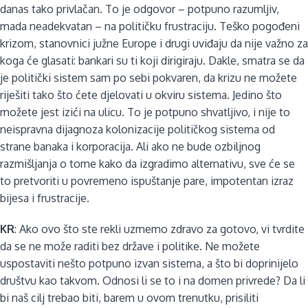
danas tako privlačan. To je odgovor – potpuno razumljiv,
mada neadekvatan – na političku frustraciju. Teško pogođeni
krizom, stanovnici južne Europe i drugi uviđaju da nije važno za
koga će glasati: bankari su ti koji dirigiraju. Dakle, smatra se da
je politički sistem sam po sebi pokvaren, da krizu ne možete
riješiti tako što ćete djelovati u okviru sistema. Jedino što
možete jest izići na ulicu. To je potpuno shvatljivo, i nije to
neispravna dijagnoza kolonizacije političkog sistema od
strane banaka i korporacija. Ali ako ne bude ozbiljnog
razmišljanja o tome kako da izgradimo alternativu, sve će se
to pretvoriti u povremeno ispuštanje pare, impotentan izraz
bijesa i frustracije.
KR
: Ako ovo što ste rekli uzmemo zdravo za gotovo, vi tvrdite
da se ne može raditi bez države i politike. Ne možete
uspostaviti nešto potpuno izvan sistema, a što bi doprinijelo
društvu kao takvom. Odnosi li se to i na domen privrede? Da li
bi naš cilj trebao biti, barem u ovom trenutku, prisiliti