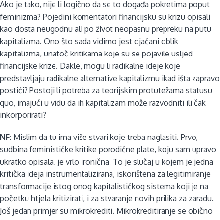
Ako je tako, nije li logično da se to događa pokretima poput
feminizma? Pojedini komentatori financijsku su krizu opisali
kao dosta neugodnu ali po život neopasnu prepreku na putu
kapitalizma. Ono što sada vidimo jest ojačani oblik
kapitalizma, unatoč kritikama koje su se pojavile usljed
financijske krize. Dakle, mogu li radikalne ideje koje
predstavljaju radikalne alternative kapitalizmu ikad išta zapravo
postići? Postoji li potreba za teorijskim protutežama statusu
quo, imajući u vidu da ih kapitalizam može razvodniti ili čak
inkorporirati?
NF
: Mislim da tu ima više stvari koje treba naglasiti. Prvo,
sudbina feminističke kritike porodične plate, koju sam upravo
ukratko opisala, je vrlo ironična. To je slučaj u kojem je jedna
kritička ideja instrumentalizirana, iskorištena za legitimiranje
transformacije istog onog kapitalističkog sistema koji je na
početku htjela kritizirati, i za stvaranje novih prilika za zaradu.
Još jedan primjer su mikrokrediti. Mikrokreditiranje se obično