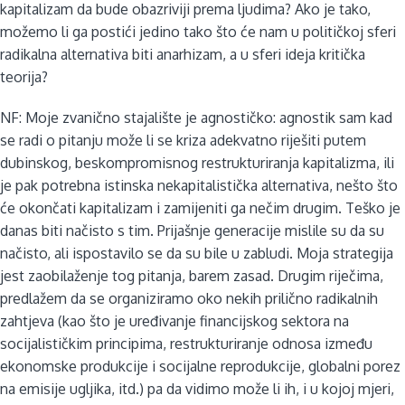
kapitalizam da bude obazriviji prema ljudima? Ako je tako,
možemo li ga postići jedino tako što će nam u političkoj sferi
radikalna alternativa biti anarhizam, a u sferi ideja kritička
teorija?
NF: Moje zvanično stajalište je agnostičko: agnostik sam kad
se radi o pitanju može li se kriza adekvatno riješiti putem
dubinskog, beskompromisnog restrukturiranja kapitalizma, ili
je pak potrebna istinska nekapitalistička alternativa, nešto što
će okončati kapitalizam i zamijeniti ga nečim drugim. Teško je
danas biti načisto s tim. Prijašnje generacije mislile su da su
načisto, ali ispostavilo se da su bile u zabludi. Moja strategija
jest zaobilaženje tog pitanja, barem zasad. Drugim riječima,
predlažem da se organiziramo oko nekih prilično radikalnih
zahtjeva (kao što je uređivanje financijskog sektora na
socijalističkim principima, restrukturiranje odnosa između
ekonomske produkcije i socijalne reprodukcije, globalni porez
na emisije ugljika, itd.) pa da vidimo može li ih, i u kojoj mjeri,