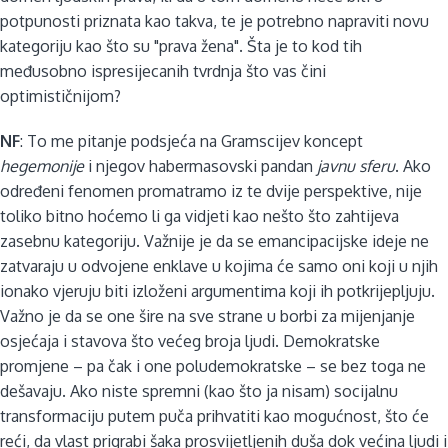
potpunosti priznata kao takva, te je potrebno napraviti novu
kategoriju kao što su "prava žena". Šta je to kod tih
međusobno ispresijecanih tvrdnja što vas čini
optimističnijom?
NF
: To me pitanje podsjeća na Gramscijev koncept
hegemonije
i njegov habermasovski pandan
javnu sferu
. Ako
određeni fenomen promatramo iz te dvije perspektive, nije
toliko bitno hoćemo li ga vidjeti kao nešto što zahtijeva
zasebnu kategoriju. Važnije je da se emancipacijske ideje ne
zatvaraju u odvojene enklave u kojima će samo oni koji u njih
ionako vjeruju biti izloženi argumentima koji ih potkrijepljuju.
Važno je da se one šire na sve strane u borbi za mijenjanje
osjećaja i stavova što većeg broja ljudi. Demokratske
promjene – pa čak i one poludemokratske – se bez toga ne
dešavaju. Ako niste spremni (kao što ja nisam) socijalnu
transformaciju putem puča prihvatiti kao mogućnost, što će
reći, da vlast prigrabi šaka prosvijetljenih duša dok većina ljudi i