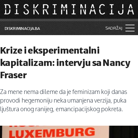
Skip to main content
SADRŽAJ
DISKRIMINACIJA.BA
Šta je diskriminacija?
Krize i eksperimentalni
Vijesti i događaji
kapitalizam: intervju sa Nancy
Aktuelne teme
Fraser
Kolumne
Za mene nema dileme da je feminizam koji danas
Lične priče
provodi hegemoniju neka umanjena verzija, puka
Saradnja sa medijima
ljuštura onog ranijeg, emancipacijskog pokreta.
Pretraga