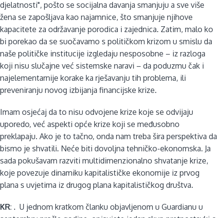
djelatnosti", pošto se socijalna davanja smanjuju a sve više
žena se zapošljava kao najamnice, što smanjuje njihove
kapacitete za održavanje porodica i zajednica. Zatim, malo ko
bi porekao da se suočavamo s političkom krizom u smislu da
naše političke institucije izgledaju nesposobne – iz razloga
koji nisu slučajne već sistemske naravi – da poduzmu čak i
najelementarnije korake ka rješavanju tih problema, ili
preveniranju novog izbijanja financijske krize.
Imam osjećaj da to nisu odvojene krize koje se odvijaju
uporedo, već aspekti opće krize koji se međusobno
preklapaju. Ako je to tačno, onda nam treba šira perspektiva da
bismo je shvatili. Neće biti dovoljna tehničko-ekonomska. Ja
sada pokušavam razviti multidimenzionalno shvatanje krize,
koje povezuje dinamiku kapitalističke ekonomije iz prvog
plana s uvjetima iz drugog plana kapitalističkog društva.
KR
: . U jednom kratkom članku objavljenom u Guardianu u