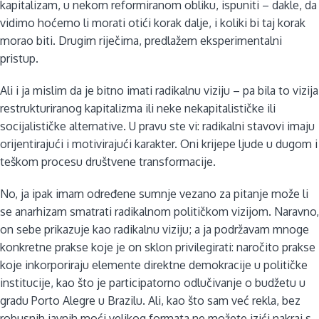
kapitalizam, u nekom reformiranom obliku, ispuniti – dakle, da
vidimo hoćemo li morati otići korak dalje, i koliki bi taj korak
morao biti. Drugim riječima, predlažem eksperimentalni
pristup.
Ali i ja mislim da je bitno imati radikalnu viziju – pa bila to vizija
restrukturiranog kapitalizma ili neke nekapitalističke ili
socijalističke alternative. U pravu ste vi: radikalni stavovi imaju
orijentirajući i motivirajući karakter. Oni krijepe ljude u dugom i
teškom procesu društvene transformacije.
No, ja ipak imam određene sumnje vezano za pitanje može li
se anarhizam smatrati radikalnom političkom vizijom. Naravno,
on sebe prikazuje kao radikalnu viziju; a ja podržavam mnoge
konkretne prakse koje je on sklon privilegirati: naročito prakse
koje inkorporiraju elemente direktne demokracije u političke
institucije, kao što je participatorno odlučivanje o budžetu u
gradu Porto Alegre u Brazilu. Ali, kao što sam već rekla, bez
robusnih javnih moći velikog formata ne možete izići nakraj s