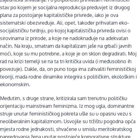
stav po kojem je socijalna reprodukcija preduvjet iz drugog
plana za postojanje kapitalističke privrede, iako je ova
sistematski obezvređuje. Ali, opet, također prihvatam eko-
socijalističku tvrdnju, po kojoj kapitalistička privreda ovisi o
sirovinama iz prirode, a koje ne nadoknađuje na adekvatan
način. Na kraju, smatram da kapitalizam jaše na grbači javnih
moći, koje su mu potrebne, a koje je on sklon degradirati. Moj
rad na krizi temelji se na ta tri kritička uvida (i međusobno ih
povezuje). Dakle, da, on puno toga ima zahvaliti feminističkoj
teoriji, mada rodne dinamike integrira s političkim, ekološkim i
ekonomskim.
Međutim, s druge strane, kritizirala sam trenutnu političku
orijentaciju mainstream feminizma. Iz mog ugla, dominantne
struje unutar feminističkog pokreta ušle su u opasnu vezu s
neoliberalnim kapitalizmom. Usvojile su tržištu pogodna opća
mjesta rodne jednakosti, shvaćene u smislu meritokratskog
napredovanja žena unutar postojeće korporativne strukture