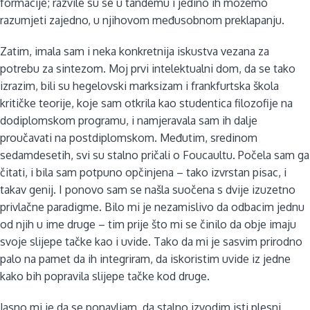
formacije; razvile su se u tandemu i jedino ih možemo
razumjeti zajedno, u njihovom međusobnom preklapanju.
Zatim, imala sam i neka konkretnija iskustva vezana za
potrebu za sintezom. Moj prvi intelektualni dom, da se tako
izrazim, bili su hegelovski marksizam i frankfurtska škola
kritičke teorije, koje sam otkrila kao studentica filozofije na
dodiplomskom programu, i namjeravala sam ih dalje
proučavati na postdiplomskom. Međutim, sredinom
sedamdesetih, svi su stalno pričali o Foucaultu. Počela sam ga
čitati, i bila sam potpuno opčinjena – tako izvrstan pisac, i
takav genij. I ponovo sam se našla suočena s dvije izuzetno
privlačne paradigme. Bilo mi je nezamislivo da odbacim jednu
od njih u ime druge – tim prije što mi se činilo da obje imaju
svoje slijepe tačke kao i uvide. Tako da mi je sasvim prirodno
palo na pamet da ih integriram, da iskoristim uvide iz jedne
kako bih popravila slijepe tačke kod druge.
Jasno mi je da se ponavljam, da stalno izvodim isti plesni