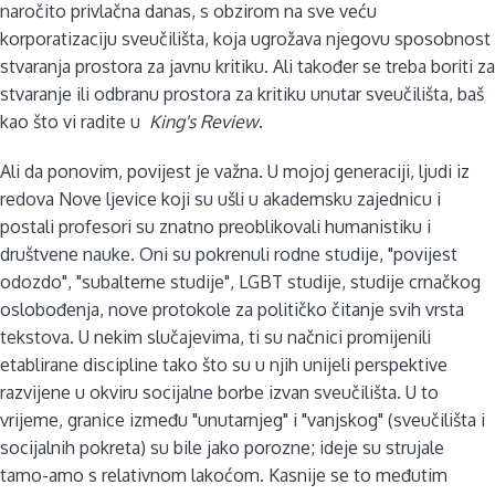
naročito privlačna danas, s obzirom na sve veću
korporatizaciju sveučilišta, koja ugrožava njegovu sposobnost
stvaranja prostora za javnu kritiku. Ali također se treba boriti za
stvaranje ili odbranu prostora za kritiku unutar sveučilišta, baš
kao što vi radite u
King's Review
.
Ali da ponovim, povijest je važna. U mojoj generaciji, ljudi iz
redova Nove ljevice koji su ušli u akademsku zajednicu i
postali profesori su znatno preoblikovali humanistiku i
društvene nauke. Oni su pokrenuli rodne studije, "povijest
odozdo", "subalterne studije", LGBT studije, studije crnačkog
oslobođenja, nove protokole za političko čitanje svih vrsta
tekstova. U nekim slučajevima, ti su načnici promijenili
etablirane discipline tako što su u njih unijeli perspektive
razvijene u okviru socijalne borbe izvan sveučilišta. U to
vrijeme, granice između "unutarnjeg" i "vanjskog" (sveučilišta i
socijalnih pokreta) su bile jako porozne; ideje su strujale
tamo-amo s relativnom lakoćom. Kasnije se to međutim