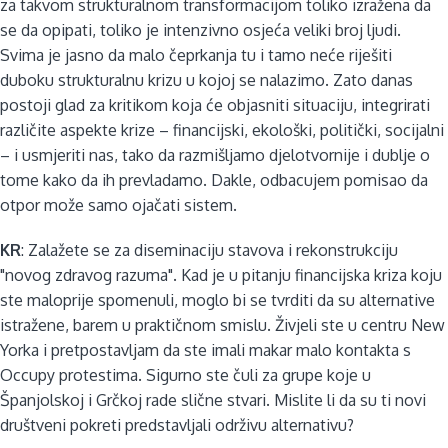
za takvom strukturalnom transformacijom toliko izražena da
se da opipati, toliko je intenzivno osjeća veliki broj ljudi.
Svima je jasno da malo čeprkanja tu i tamo neće riješiti
duboku strukturalnu krizu u kojoj se nalazimo. Zato danas
postoji glad za kritikom koja će objasniti situaciju, integrirati
različite aspekte krize – financijski, ekološki, politički, socijalni
– i usmjeriti nas, tako da razmišljamo djelotvornije i dublje o
tome kako da ih prevladamo. Dakle, odbacujem pomisao da
otpor može samo ojačati sistem.
KR
: Zalažete se za diseminaciju stavova i rekonstrukciju
"novog zdravog razuma". Kad je u pitanju financijska kriza koju
ste maloprije spomenuli, moglo bi se tvrditi da su alternative
istražene, barem u praktičnom smislu. Živjeli ste u centru New
Yorka i pretpostavljam da ste imali makar malo kontakta s
Occupy protestima. Sigurno ste čuli za grupe koje u
Španjolskoj i Grčkoj rade slične stvari. Mislite li da su ti novi
društveni pokreti predstavljali održivu alternativu?