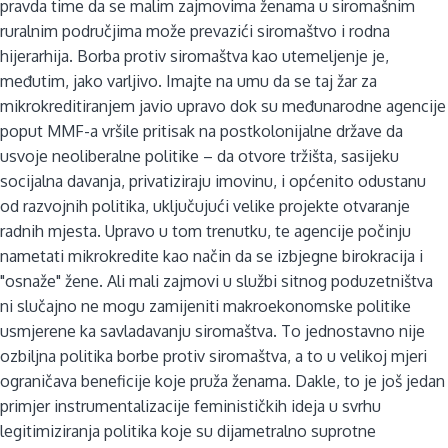
pravda time da se malim zajmovima ženama u siromašnim
ruralnim područjima može prevazići siromaštvo i rodna
hijerarhija. Borba protiv siromaštva kao utemeljenje je,
međutim, jako varljivo. Imajte na umu da se taj žar za
mikrokreditiranjem javio upravo dok su međunarodne agencije
poput MMF-a vršile pritisak na postkolonijalne države da
usvoje neoliberalne politike – da otvore tržišta, sasijeku
socijalna davanja, privatiziraju imovinu, i općenito odustanu
od razvojnih politika, uključujući velike projekte otvaranje
radnih mjesta. Upravo u tom trenutku, te agencije počinju
nametati mikrokredite kao način da se izbjegne birokracija i
"osnaže" žene. Ali mali zajmovi u službi sitnog poduzetništva
ni slučajno ne mogu zamijeniti makroekonomske politike
usmjerene ka savladavanju siromaštva. To jednostavno nije
ozbiljna politika borbe protiv siromaštva, a to u velikoj mjeri
ograničava beneficije koje pruža ženama. Dakle, to je još jedan
primjer instrumentalizacije feminističkih ideja u svrhu
legitimiziranja politika koje su dijametralno suprotne