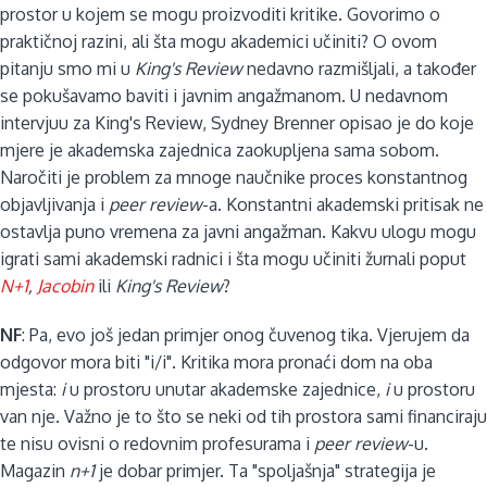
prostor u kojem se mogu proizvoditi kritike. Govorimo o
praktičnoj razini, ali šta mogu akademici učiniti? O ovom
pitanju smo mi u
King's Review
nedavno razmišljali, a također
se pokušavamo baviti i javnim angažmanom. U nedavnom
intervjuu za King's Review, Sydney Brenner opisao je do koje
mjere je akademska zajednica zaokupljena sama sobom.
Naročiti je problem za mnoge naučnike proces konstantnog
objavljivanja i
peer review
-a. Konstantni akademski pritisak ne
ostavlja puno vremena za javni angažman. Kakvu ulogu mogu
igrati sami akademski radnici i šta mogu učiniti žurnali poput
N+1
,
Jacobin
ili
King's Review
?
NF
: Pa, evo još jedan primjer onog čuvenog tika. Vjerujem da
odgovor mora biti "i/i". Kritika mora pronaći dom na oba
mjesta:
i
u prostoru unutar akademske zajednice,
i
u prostoru
van nje. Važno je to što se neki od tih prostora sami financiraju
te nisu ovisni o redovnim profesurama i
peer review
-u.
Magazin
n+1
je dobar primjer. Ta "spoljašnja" strategija je