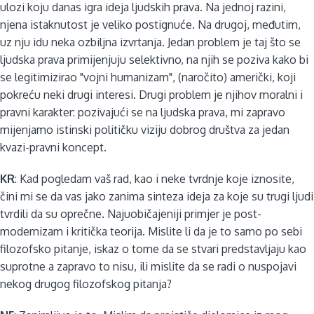
ulozi koju danas igra ideja ljudskih prava. Na jednoj razini,
njena istaknutost je veliko postignuće. Na drugoj, međutim,
uz nju idu neka ozbiljna izvrtanja. Jedan problem je taj što se
ljudska prava primijenjuju selektivno, na njih se poziva kako bi
se legitimizirao "vojni humanizam", (naročito) američki, koji
pokreću neki drugi interesi. Drugi problem je njihov moralni i
pravni karakter: pozivajući se na ljudska prava, mi zapravo
mijenjamo istinski političku viziju dobrog društva za jedan
kvazi-pravni koncept.
KR
: Kad pogledam vaš rad, kao i neke tvrdnje koje iznosite,
čini mi se da vas jako zanima sinteza ideja za koje su trugi ljudi
tvrdili da su oprečne. Najuobičajeniji primjer je post-
modernizam i kritička teorija. Mislite li da je to samo po sebi
filozofsko pitanje, iskaz o tome da se stvari predstavljaju kao
suprotne a zapravo to nisu, ili mislite da se radi o nuspojavi
nekog drugog filozofskog pitanja?