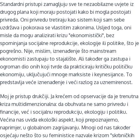
Standardni pristupi zamagljuju sve te nezaobilazne uvjete iz
drugog plana koji moraju postojati kako bi mogla postojati
privreda. Oni privredu tretiraju kao sistem koji sam sebe
uzdržava i pokorava se vlastitim zakonima. Usljed toga, oni
misle da mogu analizirati krizu "ekonomistički", bez
spominjanja socijalne reprodukcije, ekologije ili politike, što je
pogrešno. Nije, mislim, iznenađenje što mainstream
ekonomisti zastupaju to stajalište. Ali također ga zastupa i
ogroman dio onih koji tvrde da prakticiraju kritičku političku
ekonomiju, uključujući mnoge marksiste i keynesijance. To
predstavlja veće iznenađenje i veći razlog za uznemirenost.
Moj je pristup drukčiji. Ja krećem od opservacije da je trenutna
kriza multidimenzionalna: da obuhvata ne samo privredu i
financije, već i socijalnu reprodukciju, ekologiju i politiku.
Većina nas uviđa ekološki aspekt, koji prepoznajemo,
naprimjer, u globalnom zagrijavanju. Mnogi od nas također
osjećaju nešto što su feministice nazvale krizom "skrbničkih