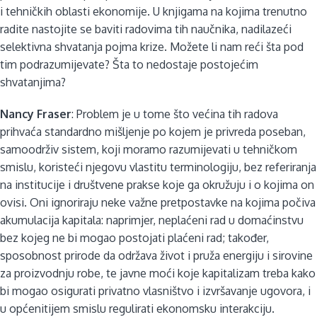
i tehničkih oblasti ekonomije. U knjigama na kojima trenutno
radite nastojite se baviti radovima tih naučnika, nadilazeći
selektivna shvatanja pojma krize. Možete li nam reći šta pod
tim podrazumijevate? Šta to nedostaje postojećim
shvatanjima?
Nancy Fraser
: Problem je u tome što većina tih radova
prihvaća standardno mišljenje po kojem je privreda poseban,
samoodrživ sistem, koji moramo razumijevati u tehničkom
smislu, koristeći njegovu vlastitu terminologiju, bez referiranja
na institucije i društvene prakse koje ga okružuju i o kojima on
ovisi. Oni ignoriraju neke važne pretpostavke na kojima počiva
akumulacija kapitala: naprimjer, neplaćeni rad u domaćinstvu
bez kojeg ne bi mogao postojati plaćeni rad; također,
sposobnost prirode da održava život i pruža energiju i sirovine
za proizvodnju robe, te javne moći koje kapitalizam treba kako
bi mogao osigurati privatno vlasništvo i izvršavanje ugovora, i
u općenitijem smislu regulirati ekonomsku interakciju.