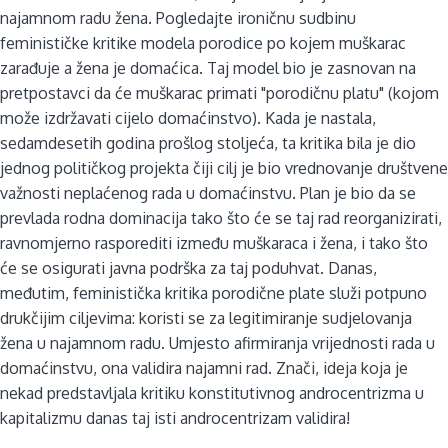
najamnom radu žena. Pogledajte ironičnu sudbinu
feminističke kritike modela porodice po kojem muškarac
zarađuje a žena je domaćica. Taj model bio je zasnovan na
pretpostavci da će muškarac primati "porodičnu platu" (kojom
može izdržavati cijelo domaćinstvo). Kada je nastala,
sedamdesetih godina prošlog stoljeća, ta kritika bila je dio
jednog političkog projekta čiji cilj je bio vrednovanje društvene
važnosti neplaćenog rada u domaćinstvu. Plan je bio da se
prevlada rodna dominacija tako što će se taj rad reorganizirati,
ravnomjerno rasporediti između muškaraca i žena, i tako što
će se osigurati javna podrška za taj poduhvat. Danas,
međutim, feministička kritika porodične plate služi potpuno
drukčijim ciljevima: koristi se za legitimiranje sudjelovanja
žena u najamnom radu. Umjesto afirmiranja vrijednosti rada u
domaćinstvu, ona validira najamni rad. Znači, ideja koja je
nekad predstavljala kritiku konstitutivnog androcentrizma u
kapitalizmu danas taj isti androcentrizam validira!