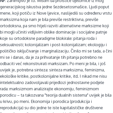
NF
: Zanimljivo je to. Mislim da proističe djelomice iz mog
generacijskog iskustva jedne šezdesetosmašice. Ljudi poput
mene, koji potiču iz Nove ljevice, naslijedili su određenu vrstu
marksizma koja nam je bila previše restriktivna, previše
ortodoksna, pa smo htjeli razviti alternativne marksizme koji
bi mogli učiniti vidljivim oblike dominacije i socijalne patnje
koje su ortodoksne paradigme blokirale: pitanja roda i
seksualnosti; kolonijalizam i post-kolonijalizam; ekologiju i
političko isključivanje i marginalizaciju. Činilo mi se tada, a čini
mi se i danas, da je za prihvatanje tih pitanja potrebno ne
odbaciti već rekonstruirati marksizam. Po meni je bila, i još
uvijek je, potrebna sinteza: sinteza marksizma, feminizma,
ekološke kritike, postkolonijalne kritike, itd. I nikad me nisu
intelektualno zadovoljavali prijedlozi jednostavne podjele
rada: marksizmom analizirajte ekonomiju, feminizmom
porodicu – ta takozvana "teorija dualnih sistema" uvijek je bila
u krivu, po meni. Ekonomija i porodica (produkcija i
reprodukcija) su dio jedne te iste kapitalističke društvene