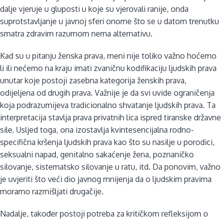
dalje vjeruje u gluposti u koje su vjerovali ranije, onda
suprotstavljanje u javnoj sferi onome što se u datom trenutku
smatra zdravim razumom nema alternativu.
Kad su u pitanju ženska prava, meni nije toliko važno hoćemo
li ili nećemo na kraju imati zvaničnu kodifikaciju ljudskih prava
unutar koje postoji zasebna kategorija ženskih prava,
odijeljena od drugih prava. Važnije je da svi uvide ograničenja
koja podrazumijeva tradicionalno shvatanje ljudskih prava. Ta
interpretacija stavlja prava privatnih lica ispred tiranske državne
sile. Usljed toga, ona izostavlja kvintesencijalna rodno-
specifična kršenja ljudskih prava kao što su nasilje u porodici,
seksualni napad, genitalno sakaćenje žena, poznaničko
silovanje, sistematsko silovanje u ratu, itd. Da ponovim, važno
je uvjeriti što veći dio javnog mnijenja da o ljudskim pravima
moramo razmišljati drugačije.
Nadalje, također postoji potreba za kritičkom refleksijom o