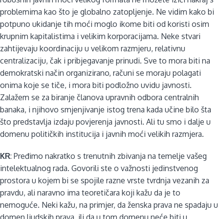
problemima kao što je globalno zatopljenje. Ne vidim kako bi
potpuno ukidanje tih moći moglo ikome biti od koristi osim
krupnim kapitalistima i velikim korporacijama. Neke stvari
zahtijevaju koordinaciju u velikom razmjeru, relativnu
centralizaciju, čak i pribjegavanje prinudi. Sve to mora biti na
demokratski način organizirano, računi se moraju polagati
onima koje se tiče, i mora biti podložno uvidu javnosti.
Zalažem se za biranje članova upravnih odbora centralnih
banaka, i njihovo smjenjivanje istog trena kada učine bilo šta
što predstavlja izdaju povjerenja javnosti. Ali tu smo i dalje u
domenu političkih institucija i javnih moći velikih razmjera.
KR
: Pređimo nakratko s trenutnih zbivanja na temelje vašeg
intelektualnog rada. Govorili ste o važnosti jedinstvenog
prostora u kojem bi se spojile razne vrste tvrdnja vezanih za
pravdu, ali naravno ima teoretičara koji kažu da je to
nemoguće. Neki kažu, na primjer, da ženska prava ne spadaju u
domen ljudskih prava, ili da u tom domenu neće biti u