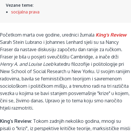
Vezane teme:
socijalna prava
Početkom marta ove godine, urednici žurnala
King’s Review
Sarah Stein Lubrano i Johannes Lenhard sjeli su sa Nancy
Fraser da nastave diskusiju započetu dan ranije za ručkom.
Fraser je bila u posjeti sveučilištu Cambridge, a inače drži
Henry A. and Louise Loeb
katedru filozofije i politologije pri
New School of Social Research u New Yorku. U svojim ranijim
radovima, bavila se feminističkom teorijom i savremenom
sociološkom i političkom mišlju, a trenutno radi na tri različita
svezka u kojima se bavi stanjem posvemašnje "krize" u kojem,
čini se, živimo danas. Upravo je to tema koju smo naročito
htjeli razmotriti.
King’s Review
: Tokom zadnjih nekoliko godina, mnogi su
pisali o "krizi", iz perspektive kritičke teorije, marksističke misli