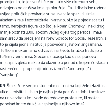
promijenilo, te je sveučilište postalo više okrenuto sebi,
odvojeno od društva koje ga okružuje. Čak i discipline rođene
usljed političkih previranja su se sve više specijalizirale,
akademizirale i ezoterizirale. Naravno, bilo je pojedinaca tu i
tamo, herojskih figura kao što je Noam Chomsky, i neki drugi
manje poznati ljudi. Tokom većeg dijela tog perioda, imala
sam sreću da predajem na New School for Social Research, a
to je cijela jedna institucija posvećena javnom angažmanu.
Teškom mukom smo održavali na životu kritičku tradiciju u
teškim vremenima. Srećom, situacija kao da se ponovo
mijenja. Izgleda mi kao da ulazimo u period u kojem će vladati
rasterećeniji, propusniji odnos između "unutarnjeg" i
"vanjskog".
KR
: Šta kažete svojim studentima – onima koji žele izlaziti na
ulice – mislite li da im je najbolje da pokušaju dobiti poslove
na univerzitetu koji vode do redovne profesure, ili možda
ponekad imate drukčije aspiracije u njihovo ime?