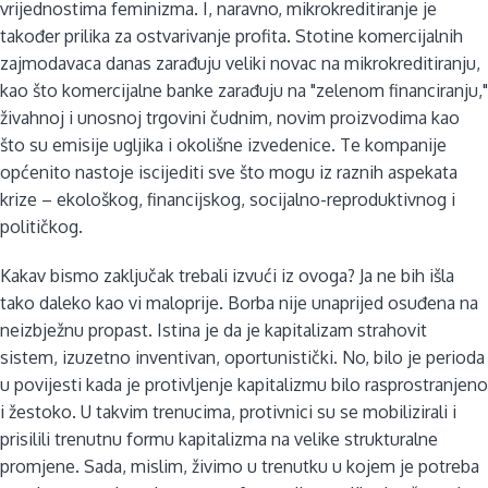
vrijednostima feminizma. I, naravno, mikrokreditiranje je
također prilika za ostvarivanje profita. Stotine komercijalnih
zajmodavaca danas zarađuju veliki novac na mikrokreditiranju,
kao što komercijalne banke zarađuju na "zelenom financiranju,"
živahnoj i unosnoj trgovini čudnim, novim proizvodima kao
što su emisije ugljika i okolišne izvedenice. Te kompanije
općenito nastoje iscijediti sve što mogu iz raznih aspekata
krize – ekološkog, financijskog, socijalno-reproduktivnog i
političkog.
Kakav bismo zaključak trebali izvući iz ovoga? Ja ne bih išla
tako daleko kao vi maloprije. Borba nije unaprijed osuđena na
neizbježnu propast. Istina je da je kapitalizam strahovit
sistem, izuzetno inventivan, oportunistički. No, bilo je perioda
u povijesti kada je protivljenje kapitalizmu bilo rasprostranjeno
i žestoko. U takvim trenucima, protivnici su se mobilizirali i
prisilili trenutnu formu kapitalizma na velike strukturalne
promjene. Sada, mislim, živimo u trenutku u kojem je potreba