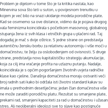
Problem je dijelom u tome što je ta kritika nastala, kao
Minervina sova što leti u suton, u povijesnom trenutku u
kojem je već bilo na snazi ukidanje modela porodične plate.
Kad se osvrnemo sa ove distance, vidimo da je pojava drugog
vala feminizma koincidirala s početkom masovnog, globalnog
stupanja žena iz svih klasa i etničkih grupa u plaćeni rad. Taj
događaj je mač s dvije oštrice. S jedne strane on predstavlja
autentičnu žensku borbu za relativnu autonomiju i više moći u
domaćinstvu, te želju za oslobođenjem od ovisnosti. S druge
strane, predstavlja novu kapitalističku strategiju akumulacije,
koja za cilj ima vraćanje profita na uzlaznu putanju. Nadalje,
koincidirala je s općim pogoršanjem životnih uvjeta radničke
klase kao cjeline. Današnja domaćinstva moraju ostvariti veći
broj radnih sati kako bi održala isti životni standard kakav su
imala u prethodnim desetljećima; jedan član domaćinstva više
ne može zaraditi porodičnu platu. Rezultat su smanjene plate,
prekarni rad, smanjeni kapaciteti za rad u domaćinstvu i užasan
stres. Ali neoliberalni ideolozi sve to slave kao postignuće