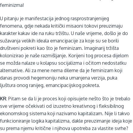
feminizma!
U pitanju je manifestacija jednog rasprostranjenijeg
fenomena, gdje nekada kritički misaoni tokovi preuzimaju
karakter kakav ide na ruku tržištu. U naše vrijeme, došlo je do
sužavanja velikih ideala emancipacije za koje su se borili
društveni pokreti kao što je feminizam. Imaginarij tržišta
kolonizirao je naše razmišljanje. Korijeni tog procesa dijelom
se možda nalaze u kolapsu socijalizma i očitom nedostatku
alternative. Ali za mene nema dileme da je feminizam koji
danas provodi hegemoniju neka umanjena verzija, puka
ljuštura onog ranijeg, emancipacijskog pokreta.
KR
: Pitam se da li je proces koji opisujete nešto što je trebalo
sve vrijeme očekivati od izuzetno kreativnog i fleksibilnog
ekonomskog sistema koji nazivamo kapitalizam. Nije li takvo
funkcioniranje logika kapitalizma, dakle preuzimanje ideja koje
su prema njemu kritične i njihova upotreba za vlastite svrhe?