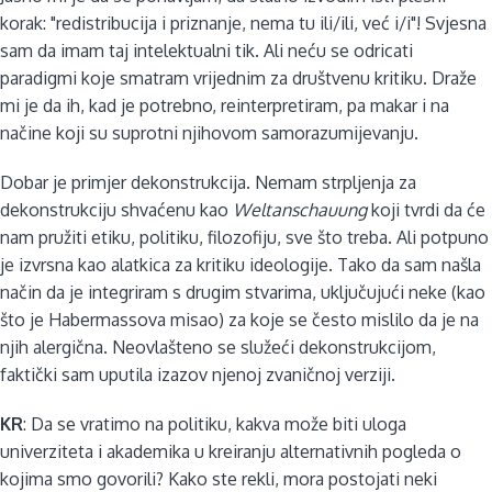
korak: "redistribucija i priznanje, nema tu ili/ili, već i/i"! Svjesna
sam da imam taj intelektualni tik. Ali neću se odricati
paradigmi koje smatram vrijednim za društvenu kritiku. Draže
mi je da ih, kad je potrebno, reinterpretiram, pa makar i na
načine koji su suprotni njihovom samorazumijevanju.
Dobar je primjer dekonstrukcija. Nemam strpljenja za
dekonstrukciju shvaćenu kao
Weltanschauung
koji tvrdi da će
nam pružiti etiku, politiku, filozofiju, sve što treba. Ali potpuno
je izvrsna kao alatkica za kritiku ideologije. Tako da sam našla
način da je integriram s drugim stvarima, uključujući neke (kao
što je Habermassova misao) za koje se često mislilo da je na
njih alergična. Neovlašteno se služeći dekonstrukcijom,
faktički sam uputila izazov njenoj zvaničnoj verziji.
KR
: Da se vratimo na politiku, kakva može biti uloga
univerziteta i akademika u kreiranju alternativnih pogleda o
kojima smo govorili? Kako ste rekli, mora postojati neki