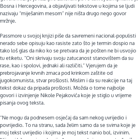
Bosna i Hercegovina, a objavljivati tekstove u kojima se ljudi
nazivaju “miješanim mesom” nije ništa drugo nego govor
mržnje.
Passmore u svojoj knjizi piše da savremeni nacional-populisti
nerado sebe opisuju kao rasiste zato što je termin dospio na
tako loš glas da niko ko se pretvara da je pošten ne bi usvojio
tu etiketu. “Oni skrivaju svoju zatucanost stanovištem da su
rase, kao i spolovi, jednaki ali različiti.” Vjerujem da je
prebrojavanje krvnih zrnaca pod krinkom zaštite od
jugokomunista, stvar prošlosti. Mislim i da su reakcije na taj
tekst dokaz da pripada prošlosti. Možda o tome najbolje
govori i izvinjenje Nikole Pejakovića koje je stiglo u vrijeme
pisanja ovog teksta.
“Ne mogu da podnesem osjećaj da sam nekog uvrijedio i
povrijedio. To na stranu, sada želim samo da se svima koje je
moj tekst uvrijedio i kojima je moj tekst nanio bol, izvinim.