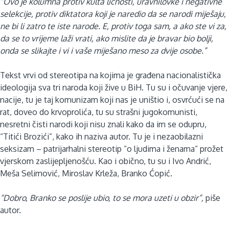
“Ovo je kolumna protiv kulta ličnosti, uravnilovke i negativne
selekcije, protiv diktatora koji je naredio da se narodi miješaju,
ne bi li zatro te iste narode. E, protiv toga sam, a ako ste vi za,
da se to vrijeme laži vrati, ako mislite da je bravar bio bolji,
onda se slikajte i vi i vaše miješano meso za dvije osobe.”
Tekst vrvi od stereotipa na kojima je građena nacionalistička
ideologija sva tri naroda koji žive u BiH. Tu su i očuvanje vjere,
nacije, tu je taj komunizam koji nas je uništio i, osvrćući se na
rat, doveo do krvoprolića, tu su strašni jugokomunisti,
nesretni čisti narodi koji nisu znali kako da im se odupru,
“Titići Brozići”, kako ih naziva autor. Tu je i nezaobilazni
seksizam – patrijarhalni stereotip “o ljudima i ženama” prožet
vjerskom zaslijepljenošću. Kao i obično, tu su i Ivo Andrić,
Meša Selimović, Miroslav Krleža, Branko Ćopić.
“Dobro, Branko se poslije ubio, to se mora uzeti u obzir”,
piše
autor.