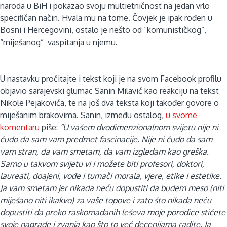
naroda u BiH i pokazao svoju multietničnost na jedan vrlo
specifičan način. Hvala mu na tome. Čovjek je ipak rođen u
Bosni i Hercegovini, ostalo je nešto od “komunističkog”,
“miješanog” vaspitanja u njemu.
U nastavku pročitajte i tekst koji je na svom Facebook profilu
objavio sarajevski glumac Sanin Milavić kao reakciju na tekst
Nikole Pejakovića, te na još dva teksta koji također govore o
miješanim brakovima. Sanin, između ostalog,
u svome
komentaru
piše:
“U vašem dvodimenzionalnom svijetu nije ni
čudo da sam vam predmet fascinacije. Nije ni čudo da sam
vam stran, da vam smetam, da vam izgledam kao greška.
Samo u takvom svijetu vi i možete biti profesori, doktori,
laureati, doajeni, vođe i tumači morala, vjere, etike i estetike.
Ja vam smetam jer nikada neću dopustiti da budem meso (niti
miješano niti ikakvo) za vaše topove i zato što nikada neću
dopustiti da preko raskomadanih leševa moje porodice stičete
svoje nagrade i zvanja kao što to već decenijama radite. Ja