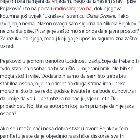
Nije mi bila namjera da vrijeđam, nego da iznesem stav”, piše
Pejaković i to na portalu
radiosarajevo.ba
, dok njegova
kolumna još uvijek “ukrašava” stranicu
Glasa Srpske
. Tako
izvinjenja nema. Nakon ovoga sam sigurna da Nikola Pejaković
ne zna šta piše. Pitanje je zašto mu se onda daje javni prostor?
Za razliku od njega, medij koji ga je uposlio sigurno zna zašto
to radi.
Pejaković u jednom trenutku lucidnosti zaključuje da treba biti
“vrlo stabilna osoba” da bi se ušlo u miješani brak. Ne bih se
mogla složiti više. Dodala bih samo da sem što treba biti
stabilna osoba, nije na odmet da druga strana ima i neke
moralne, što bi se reklo ljudske kvalitete, da bude duhovit/a i
da umije da voli – bez obzira na naciju, vjeru i etničku
pripadnost. No, šta sa autorom koji sam priznaje da nije jaka
osoba?
Ako se i može naći neka dobra stvar u ovom Pejakovićem
pamfletu jeste da je objedinio rasističke diskurse sva tri