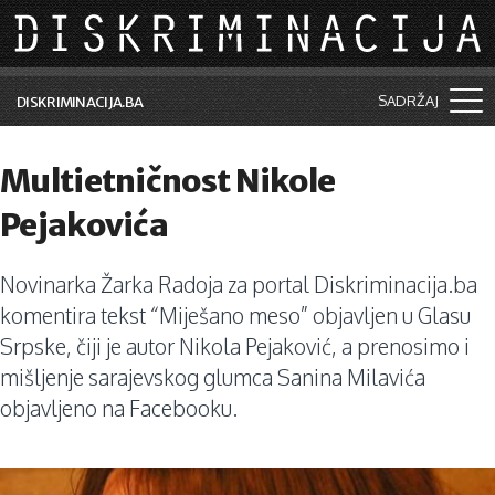
Skip to main content
SADRŽAJ
DISKRIMINACIJA.BA
Šta je diskriminacija?
Multietničnost Nikole
Vijesti i događaji
Pejakovića
Aktuelne teme
Novinarka Žarka Radoja za portal Diskriminacija.ba
Kolumne
komentira tekst “Miješano meso” objavljen u Glasu
Lične priče
Srpske, čiji je autor Nikola Pejaković, a prenosimo i
mišljenje sarajevskog glumca Sanina Milavića
Saradnja sa medijima
objavljeno na Facebooku.
Pretraga