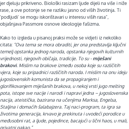
jer djeluju prikriveno. Biološki rasizam ljude dijeli na više i niže
rase, a ove potonje se ne razliku jasno od viših životinja. Ti
‘podljudi’ se mogu iskorištavari u interesu viših rasa”,
objašnjava Passmore osnove ideologije fašizma.
Kako to izgleda u pisanoj praksi može se vidjeti iz nekoliko
citata:
“Ova tema se mora obraditi, jer ona predstavlja ključni
temelj opstanka jednog naroda, opstanka njegovih kulturnih
vrijednosti, njegovih običaja, tradicije. To su -
miješani
brakovi
. Mislim na brakove između osoba koje su različitih
vjera, koje su pripadnici različitih naroda. I mislim na onu ideju
jugoslovenskih komunista da se propagiranjem i
glorifikovanjem miješanih brakova, u nekoj vrsti jugo melting
pota, istope sve nacije i narodi i napravi jedna – jugoslovenska
nacija, ateistička, bazirana na učenjima Marksa, Engelsa,
Staljina i domaćih šalabajzera. Taj naci-program, ta igra sa
životima generacija, krvavo je prekinuta i uvodeći porodice u
međusobni rat, a ljude, pojedince, bacajući u lični haos, u mali,
privatni pakao.”