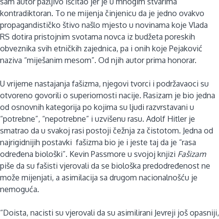
sam autor pažljivo iščitao jer je u mnogim stvarima
kontradiktoran. To ne mijenja činjenicu da je jedno ovakvo
propagandističko štivo našlo mjesto u novinama koje Vlada
RS dotira pristojnim svotama novca iz budžeta poreskih
obveznika svih etničkih zajednica, pa i onih koje Pejaković
naziva “miješanim mesom”. Od njih autor prima honorar.
U vrijeme nastajanja fašizma, njegovi tvorci i podržavaoci su
otvoreno govorili o superiornosti nacije. Rasizam je bio jedna
od osnovnih kategorija po kojima su ljudi razvrstavani u
“potrebne”, “nepotrebne” i uzvišenu rasu. Adolf Hitler je
smatrao da u svakoj rasi postoji čežnja za čistotom. Jedna od
najrigidnijih postavki fašizma bio je i jeste taj da je “rasa
određena biološki”. Kevin Passmore u svojoj knjizi
Fašizam
piše da su fašisti vjerovali da se biološka predodređenost ne
može mijenjati, a asimilacija sa drugom nacionalnošću je
nemoguća.
“Doista, nacisti su vjerovali da su asimilirani Jevreji još opasniji,