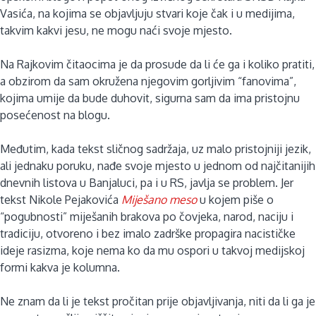
Vasića, na kojima se objavljuju stvari koje čak i u medijima,
takvim kakvi jesu, ne mogu naći svoje mjesto.
Na Rajkovim čitaocima je da prosude da li će ga i koliko pratiti,
a obzirom da sam okružena njegovim gorljivim “fanovima”,
kojima umije da bude duhovit, sigurna sam da ima pristojnu
posećenost na blogu.
Međutim, kada tekst sličnog sadržaja, uz malo pristojniji jezik,
ali jednaku poruku, nađe svoje mjesto u jednom od najčitanijih
dnevnih listova u Banjaluci, pa i u RS, javlja se problem. Jer
tekst Nikole Pejakovića
Miješano meso
u kojem piše o
“pogubnosti” miješanih brakova po čovjeka, narod, naciju i
tradiciju, otvoreno i bez imalo zadrške propagira nacističke
ideje rasizma, koje nema ko da mu ospori u takvoj medijskoj
formi kakva je kolumna.
Ne znam da li je tekst pročitan prije objavljivanja, niti da li ga je