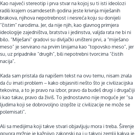
Kao najveći stereotip i prva stvar na kojoj su ti isti ideolozi
radili krajem osamdesetih godina jeste krivnja miješanih
brakova, njihova nepotrebnost i nesreća koju su donijeli
“čistim” narodima. Jer, da nije njih, kao glavnog primjera
ideologije zajedništva, bratstva i jedinstva, valjda rata ne bi ni
bilo. “Miješani” gradovi su divljački uništeni prvi, a “miješano
meso” je servirano na prvim linijama kao “topovsko meso”, jer
su, uz pripadnike “drugih”, bili nepotrebni tvorcima “čistih
nacija”.
Kada sam pristala da napišem tekst na ovu temu, nisam znala
da ću imati problem – kako objasniti nešto što je civilizacijska
tekovina, a to je pravo na izbor, pravo da budeš drugi i drugačiji
i kao takav, pravo da živiš. To jednostavno nije moguće jer “sa
ljudima koji se dobrovoljno izopšte iz civilizacije ne može se
polemisati”.
Ali sa medijima koji takve stvari objavljuju mora i treba. Širenje
govora mržnje je kažnjivo zakonski pa i u takvoj zemlji kakva je