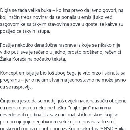
Digla se tada velika buka – ko ima pravo da javno govori, na
koji način treba novinar da se ponaša u emisiji ako već
sagovornike sa takvim stavovima zove u goste, te kakve su
posljedice takvih istupa.
Poslije nekoliko dana žučne rasprave iz koje se nikako nije
vidio put, sve je rečeno u jednoj prosto proširenoj rečenici
Žarka Koraća na početku teksta.
Koncept emisije je bio loš zbog čega je vrlo brzo i skinuta sa
programa – jer o nekim stvarima jednostavno ne može javno
da se raspravlja.
Činjenica jeste da su mediji još uvijek nacionalistički obojeni,
da nema dana da neko ne huška “najboljim” manirima
devedesetih godina. Uz sav nacionalistički diskurs koji se
pomno njeguje negativnom selekcijom novinara,tu su i
opskurni blogovi poput onog izvršnog sekretara SNSD Rajka