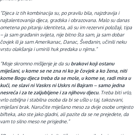
“Djeca iz tih kombinacija su, po pravilu bila, najzdravija i
najtalentovanija djeca, gradska i obrazovana. Malo su danas
ometena po pitanju identiteta, ali su im rezervni položaji, tipa
– ja sam građanin svijeta, nije bitno šta sam, ja sam dobar
čovjek ili ja sam Amerikanac, Danac, Šveđanin, učinili neku
vrstu olakšanja i umirili huk predaka u njima.”
“Moje skromno mišljenje je da su
brakovi koji ostanu
miješani, u kome se ne zna ni ko je čovjek a ko žena, niti
kome Bogu djeca treba da se mole, u kome se, radi mira u
kući, ne slavi ni Vaskrs ni Uskrs ni Bajram – samo jedna
nesreća i za te zaljubljene i za njihovu djecu.
Treba biti vrlo,
vrlo ozbiljna i stabilna osoba da bi se ušlo u taj, takozvani,
miješani brak. Naručite miješano meso za dvije osobe umjesto
bifteka, ako ste jako gladni, ali pazite da se ne prejedete, da
vam to silno meso ne prisjedne.”