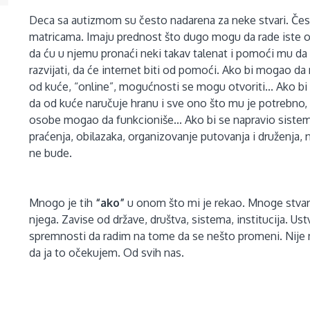
Deca sa autizmom su često nadarena za neke stvari. Čes
matricama. Imaju prednost što dugo mogu da rade iste 
da ću u njemu pronaći neki takav talenat i pomoći mu da 
razvijati, da će internet biti od pomoći. Ako bi mogao da r
od kuće, “online”, mogućnosti se mogu otvoriti... Ako bi
da od kuće naručuje hranu i sve ono što mu je potrebno
osobe mogao da funkcioniše... Ako bi se napravio sist
praćenja, obilazaka, organizovanje putovanja i druženja,
ne bude.
Mnogo je tih
“ako”
u onom što mi je rekao. Mnoge stvari
njega. Zavise od države, društva, sistema, institucija. Ust
spremnosti da radim na tome da se nešto promeni.
Nije
da ja to očekujem. Od svih nas.