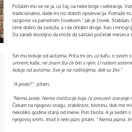
Požalim mu se se ja, uz čaj, na neke brige i sekiracije. V
tradicionalno, dade mi niz dobrih opservacija. Pomaže to. 
razgovor sa pametnim čovekom.”
Jak je čovek. Stabilan.
Ume dobro da sasluša, a i da ohrabri druge. Kao i mnogi 
Da zaradi dovoljno da može da sastavi početak meseca s
Sin mu boluje od autizma.
Priča mi on, uz kafu, o svom s
umrem
, kaže,
ne znam šta će biti s njim
.
U našem sistemu
boluju od autizma. Sve je na roditeljima, dok su živi.''
''A posle?''
, pitam.
''Nema posle. Nema institucije koja će preuzeti staranje 
Čekam na njegovu snagu, stabilnost, bistrinu, dok me mi
nekoliko godina stariji od mene. Pun života. A ja sedim s 
njegovoj smrti.
Imaš li neki plan,
pitam. '
'
Nema plana. Im