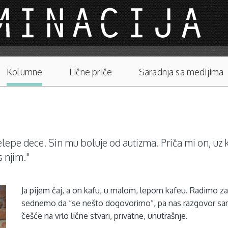
Kolumne
Lične priče
Saradnja sa medijima
prelepe dece. Sin mu boluje od autizma. Priča mi on, u
s njim."
Ja pijem čaj, a on kafu, u malom, lepom kafeu. Radimo z
sednemo da “se nešto dogovorimo”, pa nas razgovor sa
češće na vrlo lične stvari, privatne, unutrašnje.