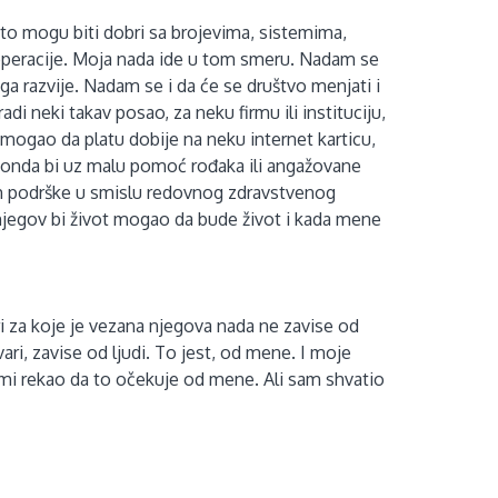
to mogu biti dobri sa brojevima, sistemima,
operacije. Moja nada ide u tom smeru. Nadam se
ga razvije. Nadam se i da će se društvo menjati i
adi neki takav posao, za neku firmu ili instituciju,
 mogao da platu dobije na neku internet karticu,
, onda bi uz malu pomoć rođaka ili angažovane
em podrške u smislu redovnog zdravstvenog
 njegov bi život mogao da bude život i kada mene
 za koje je vezana njegova nada ne zavise od
vari, zavise od ljudi. To jest, od mene. I moje
 mi rekao da to očekuje od mene. Ali sam shvatio