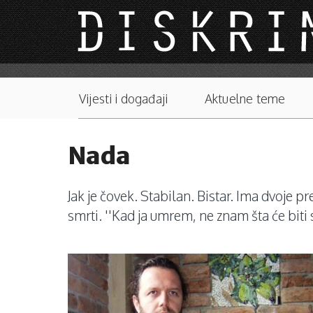
Skip to main content
Main menu
Vijesti i događaji
Aktuelne teme
Nada
Jak je čovek. Stabilan. Bistar. Ima dvoje 
smrti. ''Kad ja umrem, ne znam šta će biti 