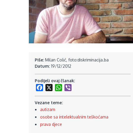
Piše:
Milan Colić, foto:diskriminacija.ba
Datum:
19/12/2012
Podijeli ovaj članak:
Facebook
X
WhatsApp
Viber
Vezane teme:
autizam
osobe sa intelektualnim teškoćama
prava djece