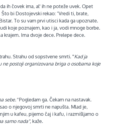
azda ih čovek ima, al' ih ne poteže uvek. Opet
Što bi Dostojevski rekao: “Vredi ti, brate,
 Bistar. To su vam prvi utisci kada ga upoznate.
ljudi koje poznajem, kao i ja, vodi mnoge borbe.
a krajem. Ima dvoje dece. Prelepe dece.
trahu. Strahu od sopstvene smrti. ''
Kad ja
 ne postoji organizovana briga o osobama koje
na sebe.''
Pogledam ga. Čekam na nastavak.
sao o njegovoj smrti ne napušta. Mlad je,
njim u kafeu, pijemo čaj i kafu, i razmišljamo o
a samo nada'',
kaže.