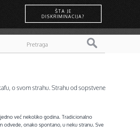
ŠTA JE
DISKRIMINACIJA?
z kafu, o svom strahu. Strahu od sopstvene
ajedno već nekoliko godina. Tradicionalno
m odvede, onako spontano, u neku stranu. Sve