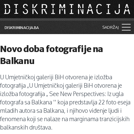
Skip to main content
SADRŽAJ
DISKRIMINACIJA.BA
Šta je diskriminacija?
Novo doba fotografije na
Vijesti i događaji
Balkanu
Aktuelne teme
U Umjetničkoj galeriji BiH otvorena je izložba
Kolumne
fotografija „U Umjetničkoj galeriji BiH otvorena je
Lične priče
izložba fotografija „ See New Perspectives: Iz ugla
fotografa sa Balkana '' koja predstavlja 22 foto eseja
Saradnja sa medijima
mladih autora sa Balkana, i njihovo viđenje ljudi i
Pretraga
fenomena koji se nalaze na marginama tranzicijskih
balkanskih društava.