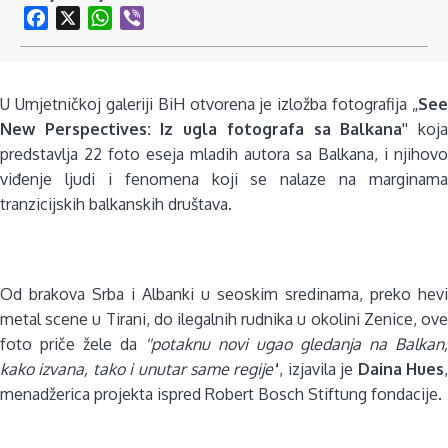
Facebook
X
WhatsApp
Viber
U Umjetničkoj galeriji BiH otvorena je izložba fotografija „
See
New Perspectives: Iz ugla fotografa sa Balkana
'' koj
predstavlja 22 foto eseja mladih autora sa Balkana, i njihovo
viđenje ljudi i fenomena koji se nalaze na marginama
tranzicijskih balkanskih društava.
Od brakova Srba i Albanki u seoskim sredinama, preko hevi
metal scene u Tirani, do ilegalnih rudnika u okolini Zenice, ove
foto priče žele da
''potaknu novi ugao gledanja na Balkan,
kako izvana, tako i unutar same regije'
', izjavila je
Daina Hues
menadžerica projekta ispred Robert Bosch Stiftung fondacije.