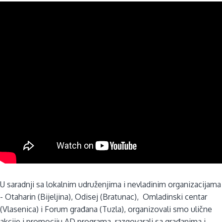
U saradnji sa lokalnim udruženjima i nevladinim organizacijama
- Otaharin (Bijeljina), Odisej (Bratunac), Omladinski centar
(Vlasenica) i Forum građana (Tuzla), organizovali smo ulične
akcije i promociju AD programa, razgovarali sa građanima i