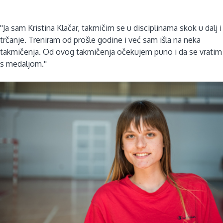
''Ja sam Kristina Klačar, takmičim se u disciplinama skok u dalj i
trčanje. Treniram od prošle godine i već sam išla na neka
takmičenja. Od ovog takmičenja očekujem puno i da se vratim
s medaljom.''