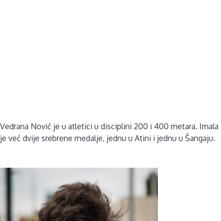
Vedrana Nović je u atletici u disciplini 200 i 400 metara. Imala
je već dvije srebrene medalje, jednu u Atini i jednu u Šangaju.