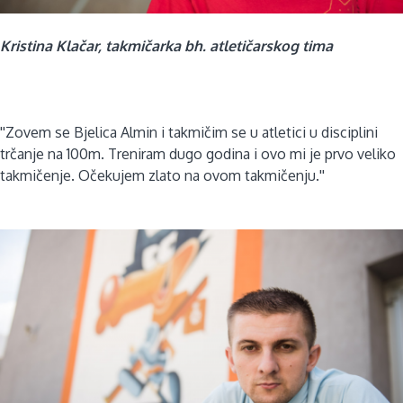
Kristina Klačar, takmičarka bh. atletičarskog tima
''Zovem se Bjelica Almin i takmičim se u atletici u disciplini
trčanje na 100m. Treniram dugo godina i ovo mi je prvo veliko
takmičenje. Očekujem zlato na ovom takmičenju.''