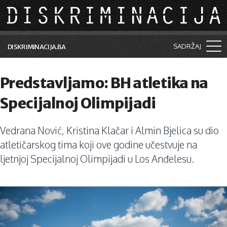
Skip to main content
SADRŽAJ
DISKRIMINACIJA.BA
Šta je diskriminacija?
Predstavljamo: BH atletika na
Vijesti i događaji
Specijalnoj Olimpijadi
Aktuelne teme
Vedrana Nović, Kristina Klačar i Almin Bjelica su dio
Kolumne
atletičarskog tima koji ove godine učestvuje na
Lične priče
ljetnjoj Specijalnoj Olimpijadi u Los Anđelesu.
Saradnja sa medijima
Pretraga