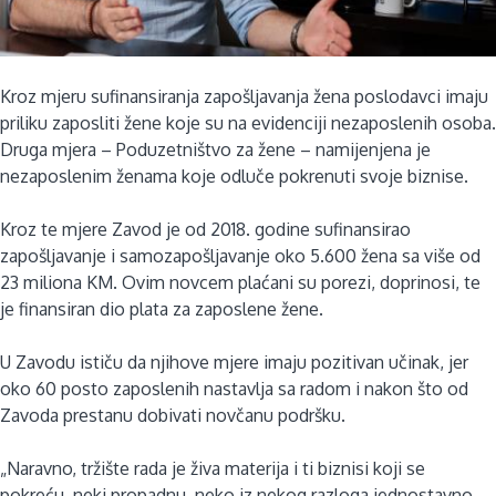
Kroz mjeru sufinansiranja zapošljavanja žena poslodavci imaju
priliku zaposliti žene koje su na evidenciji nezaposlenih osoba.
Druga mjera – Poduzetništvo za žene – namijenjena je
nezaposlenim ženama koje odluče pokrenuti svoje biznise.
Kroz te mjere Zavod je od 2018. godine sufinansirao
zapošljavanje i samozapošljavanje oko 5.600 žena sa više od
23 miliona KM. Ovim novcem plaćani su porezi, doprinosi, te
je finansiran dio plata za zaposlene žene.
U Zavodu ističu da njihove mjere imaju pozitivan učinak, jer
oko 60 posto zaposlenih nastavlja sa radom i nakon što od
Zavoda prestanu dobivati novčanu podršku.
„Naravno, tržište rada je živa materija i ti biznisi koji se
pokreću, neki propadnu, neko iz nekog razloga jednostavno