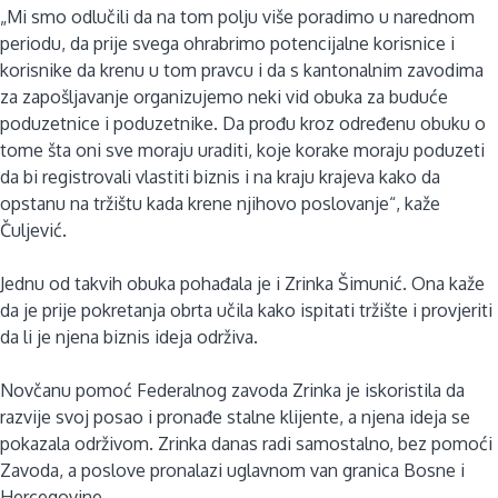
„Mi smo odlučili da na tom polju više poradimo u narednom
periodu, da prije svega ohrabrimo potencijalne korisnice i
korisnike da krenu u tom pravcu i da s kantonalnim zavodima
za zapošljavanje organizujemo neki vid obuka za buduće
poduzetnice i poduzetnike. Da prođu kroz određenu obuku o
tome šta oni sve moraju uraditi, koje korake moraju poduzeti
da bi registrovali vlastiti biznis i na kraju krajeva kako da
opstanu na tržištu kada krene njihovo poslovanje“, kaže
Čuljević.
Jednu od takvih obuka pohađala je i Zrinka Šimunić. Ona kaže
da je prije pokretanja obrta učila kako ispitati tržište i provjeriti
da li je njena biznis ideja održiva.
Novčanu pomoć Federalnog zavoda Zrinka je iskoristila da
razvije svoj posao i pronađe stalne klijente, a njena ideja se
pokazala održivom. Zrinka danas radi samostalno, bez pomoći
Zavoda, a poslove pronalazi uglavnom van granica Bosne i
Hercegovine.