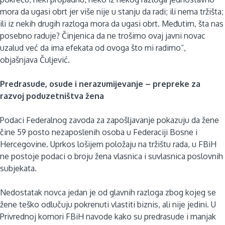
mora da ugasi obrt jer više nije u stanju da radi; ili nema tržišta;
ili iz nekih drugih razloga mora da ugasi obrt. Međutim, šta nas
posebno raduje? Činjenica da ne trošimo ovaj javni novac
uzalud već da ima efekata od ovoga što mi radimo“,
objašnjava Čuljević.
Predrasude, osude i nerazumijevanje – prepreke za
razvoj poduzetništva žena
Podaci Federalnog zavoda za zapošljavanje pokazuju da žene
čine 59 posto nezaposlenih osoba u Federaciji Bosne i
Hercegovine. Uprkos lošijem položaju na tržištu rada, u FBiH
ne postoje podaci o broju žena vlasnica i suvlasnica poslovnih
subjekata.
Nedostatak novca jedan je od glavnih razloga zbog kojeg se
žene teško odlučuju pokrenuti vlastiti biznis, ali nije jedini. U
Privrednoj komori FBiH navode kako su predrasude i manjak