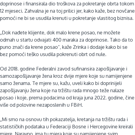
doprinose i finansirala dio troškova za pokretanje obrta tokom
12 mjeseci. Zahvalna je na toj prilici jer, kako kaže, bez novčane
pomoći ne bi se usudila krenuti u pokretanje vlastitog biznisa.
„Dok nađete klijente, dok malo krene posao, ne možete
odmah u startu odvajati 400 maraka za doprinose. Tako da to
puno znači da krene posao“, kaže Zrinka i dodaje kako bi se
bez pomoći teško usudila pokrenuti obrt od nule.
Od 2018. godine Federalni zavod sufinansira zapošljavanje i
samozapošljavanje žena kroz dvije mjere koje su namijenjene
samo ženama. Te mjere su, kažu, uveli kako bi doprinijeli
zapošljavanju žena koje na tržištu rada mnogo teže nalaze
posao i koje, prema podacima od kraja juna 2022. godine, čine
više od polovine nezaposlenih u FBiH.
„Mi smo na osnovu tih pokazatelja, kretanja na tržištu rada i
statističkih podataka u Federaciji Bosne i Hercegovine kreirali
mjere. Naravno, ima tu mjera koje su namijenjene svim