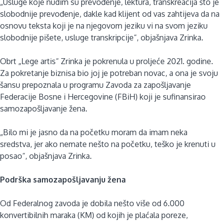
„Usluge koje nudim su prevođenje, lektura, transkreacija što je
slobodnije prevođenje, dakle kad klijent od vas zahtijeva da na
osnovu teksta koji je na njegovom jeziku vi na svom jeziku
slobodnije pišete, usluge transkripcije“, objašnjava Zrinka.
Obrt „Lege artis“ Zrinka je pokrenula u proljeće 2021. godine.
Za pokretanje biznisa bio joj je potreban novac, a ona je svoju
šansu prepoznala u programu Zavoda za zapošljavanje
Federacije Bosne i Hercegovine (FBiH) koji je sufinansirao
samozapošljavanje žena.
„Bilo mi je jasno da na početku moram da imam neka
sredstva, jer ako nemate nešto na početku, teško je krenuti u
posao“, objašnjava Zrinka.
Podrška samozapošljavanju žena
Od Federalnog zavoda je dobila nešto više od 6.000
konvertibilnih maraka (KM) od kojih je plaćala poreze,