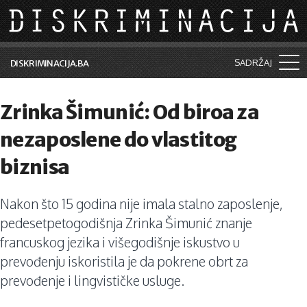
Skip to main content
SADRŽAJ
DISKRIMINACIJA.BA
Šta je diskriminacija?
Zrinka Šimunić: Od biroa za
Vijesti i događaji
nezaposlene do vlastitog
Aktuelne teme
biznisa
Kolumne
Nakon što 15 godina nije imala stalno zaposlenje,
Lične priče
pedesetpetogodišnja Zrinka Šimunić znanje
Saradnja sa medijima
francuskog jezika i višegodišnje iskustvo u
prevođenju iskoristila je da pokrene obrt za
Pretraga
prevođenje i lingvističke usluge.