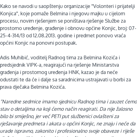
Kako se navodi u saopštenju organizacije ''Volonteri i prijatelji
Konjica'', koje pomaže Belmina i njegovu majku u cijelom
procesu, novim rješenjem
se poništava rješenje Službe za
prostorno uređenje, građenje i obnovu općine Konjic, broj: 07-
25-4-314/13 od 12.08.2013. godine i predmet ponovo vraća
općini Konjic na ponovni postupak.
Adis Muhibić, voditelj Radnog tima za Belmina Kozića i
predsjednik VIPK-a, reagirajući na rješenje Ministarstva
građenja i prostornog uređenja HNK, kazao je da neće
odustati te da će i dalje sa saradnicima ustrajavati u borbi za
prava dječaka Belmina Kozića.
“Naredne sedmice imamo sjednicu Radnog tima i zauzet ćemo
stav o detaljima na koji ćemo način reagirati. Da nije žalosno
bilo bi smiješno, jer već PETI put službenici ovlašteni za
rješavanje predmeta i akata u općini Konjic, ne znaju i neće da
urade ispravno, zakonito i profesionalno svoje obaveze i riješe