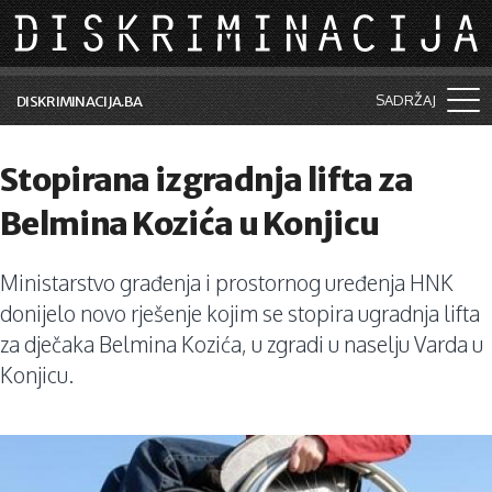
Skip to main content
SADRŽAJ
DISKRIMINACIJA.BA
Šta je diskriminacija?
Stopirana izgradnja lifta za
Vijesti i događaji
Belmina Kozića u Konjicu
Aktuelne teme
Ministarstvo građenja i prostornog uređenja HNK
Kolumne
donijelo novo rješenje kojim se stopira ugradnja lifta
Lične priče
za dječaka Belmina Kozića, u zgradi u naselju Varda u
Konjicu.
Saradnja sa medijima
Pretraga