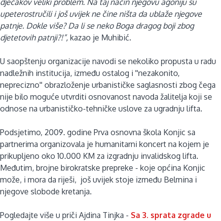
dječakov veliki problem. Na taj način njegovu agoniju su
upeterostručili i još uvijek ne čine ništa da ublaže njegove
patnje. Dokle više? Da li se neko Boga dragog boji zbog
djetetovih patnji?!”,
kazao je Muhibić.
U saopštenju organizacije navodi se nekoliko propusta u radu
nadležnih institucija, između ostalog i ''nezakonito,
neprecizno'' obrazloženje urbanističke saglasnosti zbog čega
nije bilo moguće
utvrditi osnovanost navoda žalitelja koji se
odnose na urbanističko-tehničke uslove za ugradnju lifta.
Podsjetimo, 2009. godine Prva osnovna škola Konjic sa
partnerima organizovala je humanitarni koncert na kojem je
prikupljeno oko 10.000 KM za izgradnju invalidskog lifta.
Međutim, brojne birokratske prepreke - koje općina Konjic
može, i mora da riješi, još uvijek stoje između Belmina i
njegove slobode kretanja.
Pogledajte više u priči Ajdina Tinjka -
Sa 3. sprata zgrade u