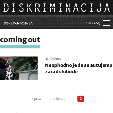
Skip to main content
SADRŽAJ
DISKRIMINACIJA.BA
Šta je diskriminacija?
coming out
Vijesti i događaji
Aktuelne teme
10/10/2015
Neophodno je da se autujemo
Kolumne
zarad slobode
Lične priče
Saradnja sa medijima
Pages
Pretraga
« prva
‹ prethodna
1
2