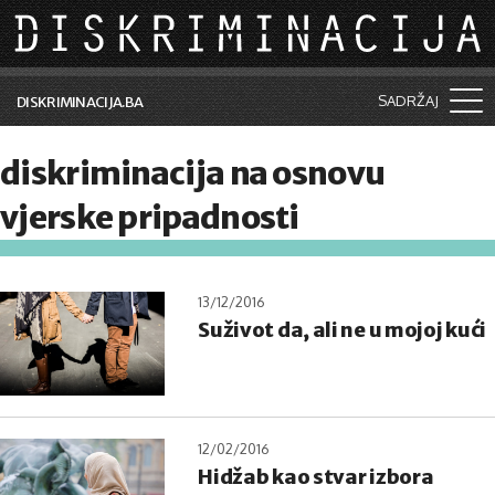
Skip to main content
SADRŽAJ
DISKRIMINACIJA.BA
Šta je diskriminacija?
diskriminacija na osnovu
Vijesti i događaji
vjerske pripadnosti
Aktuelne teme
Kolumne
13/12/2016
Suživot da, ali ne u mojoj kući
Lične priče
Saradnja sa medijima
Pretraga
12/02/2016
Hidžab kao stvar izbora