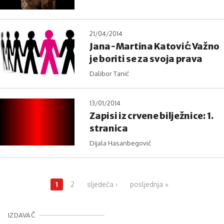
21/04/2014
Jana-Martina Katović: Važno
je boriti se za svoja prava
Dalibor Tanić
13/01/2014
Zapisi iz crvene bilježnice: 1.
stranica
Dijala Hasanbegović
Pages
1
2
sljedeća ›
posljednja »
IZDAVAČ