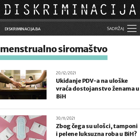
Skip to main content
SADRŽAJ
DISKRIMINACIJA.BA
Šta je diskriminacija?
menstrualno siromaštvo
Vijesti i događaji
Aktuelne teme
20/12/2021
Ukidanje PDV-a na uloške
Kolumne
vraća dostojanstvo ženama u
Lične priče
BiH
Saradnja sa medijima
30/11/2021
Pretraga
Zbog čega su ulošci, tamponi
i pelene luksuzna roba u BiH?