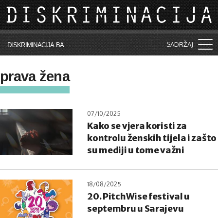
Skip to main content
SADRŽAJ
DISKRIMINACIJA.BA
Šta je diskriminacija?
prava žena
Vijesti i događaji
Aktuelne teme
07/10/2025
Kako se vjera koristi za
Kolumne
kontrolu ženskih tijela i zašto
Lične priče
su mediji u tome važni
Saradnja sa medijima
18/08/2025
Pretraga
20. PitchWise festival u
septembru u Sarajevu