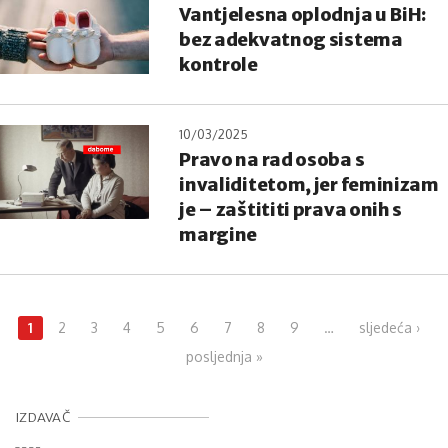
Vantjelesna oplodnja u BiH:
bez adekvatnog sistema
kontrole
10/03/2025
Pravo na rad osoba s
invaliditetom, jer feminizam
je – zaštititi prava onih s
margine
Pages
1
2
3
4
5
6
7
8
9
…
sljedeća ›
posljednja »
IZDAVAČ