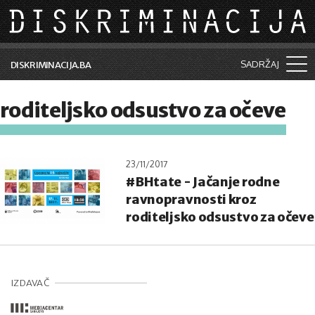
Skip to main content
SADRŽAJ
DISKRIMINACIJA.BA
Šta je diskriminacija?
roditeljsko odsustvo za očeve
Vijesti i događaji
Aktuelne teme
23/11/2017
#BHtate - Jačanje rodne
Kolumne
ravnopravnosti kroz
Lične priče
roditeljsko odsustvo za očeve
Saradnja sa medijima
Pretraga
IZDAVAČ