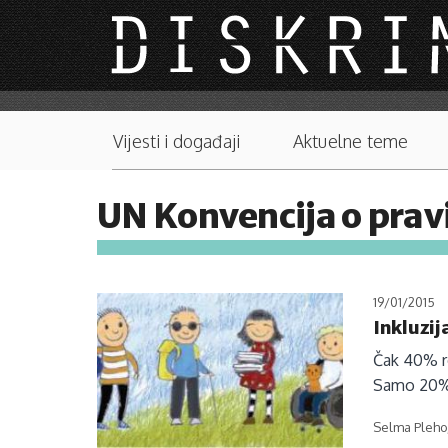
Skip to main content
Main menu
Vijesti i događaji
Aktuelne teme
UN Konvencija o prav
19/01/2015
Inkluzij
Čak 40% ro
Samo 20% n
Selma Pleho,