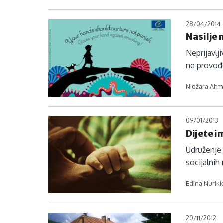
28/04/2014
Nasilje 
Neprijavlj
ne provođe
Nidžara Ahme
09/01/2013
Dijete i
Udruženje 
socijalnih
Edina Nurikić
20/11/2012