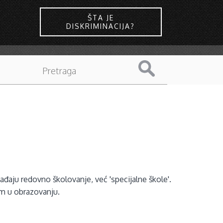
ŠTA JE
DISKRIMINACIJA?
ađaju redovno školovanje, već 'specijalne škole'.
om u obrazovanju.