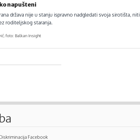
ko napušteni
ana država nije u stanju ispravno nadgledati svoja sirotišta, ni
ez roditeljskog staranja.
ć; foto: Balkan Insight
.ba
Diskriminacija Facebook