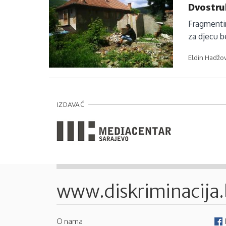
Dvostru
Fragmentir
za djecu b
Eldin Hadžovi
IZDAVAČ
www.diskriminacija
O nama