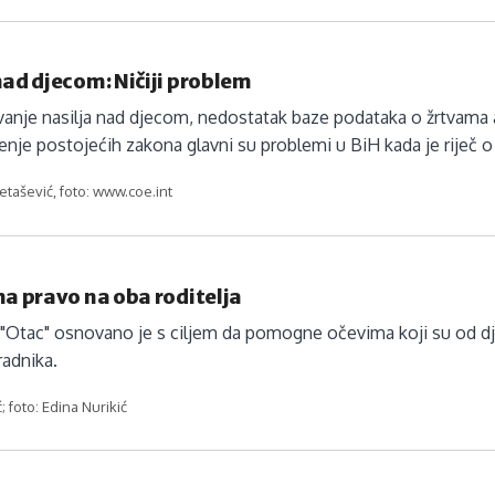
nad djecom: Ničiji problem
ivanje nasilja nad djecom, nedostatak baze podataka o žrtvama 
nje postojećih zakona glavni su problemi u BiH kada je riječ o
tašević, foto: www.coe.int
ma pravo na oba roditelja
"Otac" osnovano je s ciljem da pomogne očevima koji su od d
 radnika.
; foto: Edina Nurikić