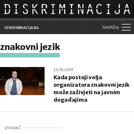
Skip to main content
SADRŽAJ
DISKRIMINACIJA.BA
Šta je diskriminacija?
znakovni jezik
Vijesti i događaji
Aktuelne teme
25/10/2019
Kada postoji volja
Kolumne
organizatora znakovni jezik
Lične priče
može zaživjeti na javnim
događajima
Saradnja sa medijima
Pretraga
IZDAVAČ