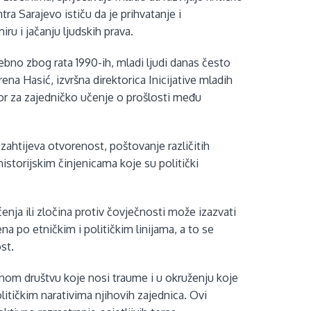
a Sarajevo ističu da je prihvatanje i
iru i jačanju ljudskih prava.
sebno zbog rata 1990-ih, mladi ljudi danas često
na Hasić, izvršna direktorica Inicijative mladih
tor za zajedničko učenje o prošlosti među
 zahtijeva otvorenost, poštovanje različitih
istorijskim činjenicama koje su politički
nja ili zločina protiv čovječnosti može izazvati
na po etničkim i političkim linijama, a to se
ost.
tnom društvu koje nosi traume i u okruženju koje
litičkim narativima njihovih zajednica. Ovi