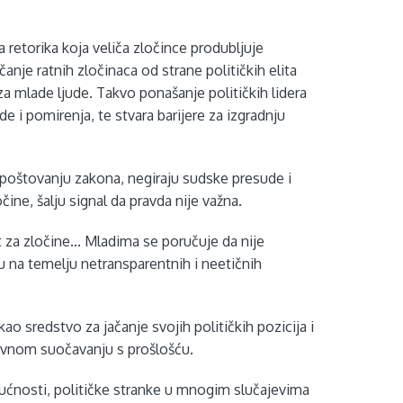
ka retorika koja veliča zločince produbljuje
čanje ratnih zločinaca od strane političkih elita
a mlade ljude. Takvo ponašanje političkih lidera
de i pomirenja, te stvara barijere za izgradnju
 u poštovanju zakona, negiraju sudske presude i
ne, šalju signal da pravda nije važna.
za zločine... Mladima se poručuje da nije
u na temelju netransparentnih i neetičnih
kao sredstvo za jačanje svojih političkih pozicija i
tivnom suočavanju s prošlošću.
dućnosti, političke stranke u mnogim slučajevima