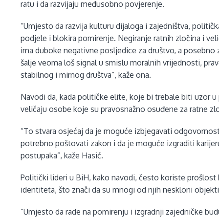
ratu i da razvijaju međusobno povjerenje.
“Umjesto da razvija kulturu dijaloga i zajedništva, politič
podjele i blokira pomirenje. Negiranje ratnih zločina i veli
ima duboke negativne posljedice za društvo, a posebno z
šalje veoma loš signal u smislu moralnih vrijednosti, prav
stabilnog i mirnog društva”, kaže ona.
Navodi da, kada političke elite, koje bi trebale biti uzor
veličaju osobe koje su pravosnažno osuđene za ratne zloči
“To stvara osjećaj da je moguće izbjegavati odgovornost 
potrebno poštovati zakon i da je moguće izgraditi karijer
postupaka”, kaže Hasić.
Politički lideri u BiH, kako navodi, često koriste prošlost 
identiteta, što znači da su mnogi od njih neskloni objek
“Umjesto da rade na pomirenju i izgradnji zajedničke bu