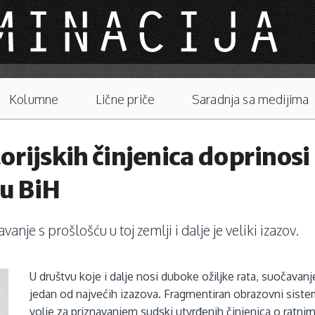
Kolumne
Lične priče
Saradnja sa medijima
rijskih činjenica doprinosi 
 u BiH
anje s prošlošću u toj zemlji i dalje je veliki izazov.
U društvu koje i dalje nosi duboke ožiljke rata, suočavan
jedan od najvećih izazova. Fragmentiran obrazovni sistem,
volje za priznavanjem sudski utvrđenih činjenica o ratnim