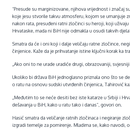
“Presude su marginizovane, njihova vrijednost i značaj su 
koje jesu stvorile takvu atmosferu, kojom se umanjuje zn
nakon rata, presuđeni ratni zločinci su heroji, koji uživaj
Hrvataske, mada ni BiH nije odmakla u osudi takvih djela“
Smatra da će i oni koji i dalje veličaju ratne zločince, ne
činjenice. Kaže da je prihvatanje istine ključni korak ka t
„Ako oni to ne urade uradiće drugi, obrazovaniji, svjesniji 
Ukoliko bi država BiH jednoglasno priznala ono što se desi
o ratu na osnovu sudski utvrđenih činjenica, Tahirović kaž
„Međutim to se neće desiti bez iste katarze u Srbiji i Hrv
dešavanja u BiH, kako u ratu tako i danas“, govori on.
Hasić smatra da veličanje ratnih zločinaca i negiranje zl
izgradi temelje za pomirenje. Mladima se, kako navodi, od