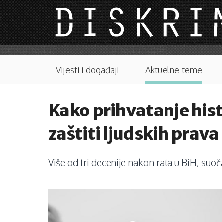
Skip to main content
Main menu
Vijesti i događaji
Aktuelne teme
Kako prihvatanje histo
zaštiti ljudskih prava
Više od tri decenije nakon rata u BiH, suočav