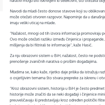
narativi mogu biti iskrivljeni ili selektivni, što otežava o
Navodi da mladi često donose stavove koji su oblikovani 
može otežati otvoren razgovor. Napominje da u današnje
imaju veliki uticaj na mlade.
“Nažalost, mnogi od tih izvora informacija promoviraju pol
Ovo može otežati razliku između činjenica i propagande,
mišljenja da bi filtrirali te informacije“, kaže Hasić.
Za nju obrazovni sistem u BiH, nažalost, često ne podstič
prenošenje zvaničnih narativa o prošlim događajima.
Mladima se, kako kaže, rijetko daje prilika da istražuju razl
o osjetljivim temama što stvara prepreke za iskrenu i otv
“Kroz obrazovni sistem, historija u BiH je često predmet 
historije može značiti da se neki događaji i činjenice mini
preuveličavaju ili predstavljaju kroz određen politički f