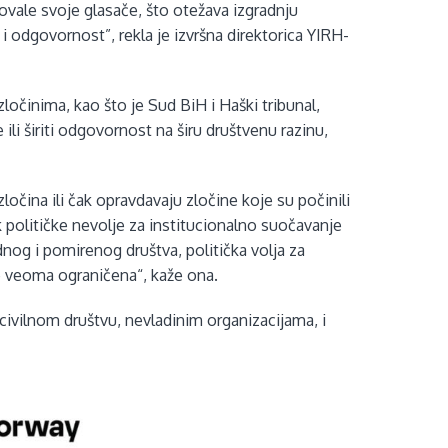
ovale svoje glasače, što otežava izgradnju
 odgovornost”, rekla je izvršna direktorica YIRH-
zločinima, kao što je Sud BiH i Haški tribunal,
e ili širiti odgovornost na širu društvenu razinu,
ločina ili čak opravdavaju zločine koje su počinili
k političke nevolje za institucionalno suočavanje
dnog i pomirenog društva, politička volja za
je veoma ograničena“, kaže ona.
a civilnom društvu, nevladinim organizacijama, i