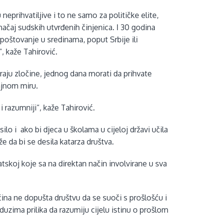
neprihvatiljive i to ne samo za političke elite,
ačaj sudskih utvrđenih činjenica. I 30 godina
u poštovanje u sredinama, poput Srbije ili
, kaže Tahirović.
giraju zločine, jednog dana morati da prihvate
rajnom miru.
i razumniji“, kaže Tahirović.
lo i ako bi djeca u školama u cijeloj državi učila
e da bi se desila katarza društva.
atskoj koje sa na direktan način involvirane u sva
očina ne dopušta društvu da se suoči s prošlošću i
uzima prilika da razumiju cijelu istinu o prošlom