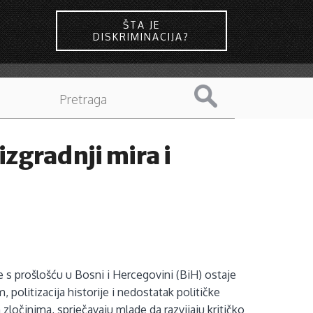
ŠTA JE
DISKRIMINACIJA?
izgradnji mira i
je s prošlošću u Bosni i Hercegovini (BiH) ostaje
 politizacija historije i nedostatak političke
 zločinima, sprječavaju mlade da razvijaju kritičko