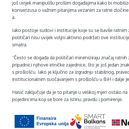
još uvijek manipulišu prošlim događajima kako bi mobiliz
konsenzusa o važnim pitanjima vezanim za ratne zločine i
a.
Iako postoje sudovi i institucije koje su se bavile ratnim 
političari nisu uvijek voljni aktivno podržati ove institucij
smatra.
“Često se događa da političari minimiziraju značaj ratnih z
pripadnici njihove etničke zajednice, što je još jedan zna
s prošlošću. Iako je ključno za izgradnju stabilnog, prave
institucionalnim suočavanjem s prošlošću u BiH i dalje 
Hasić zaključuje da je to pitanje u velikoj mjeri ostalo n
pojedincima koji se bore za istinu, pravdu i pomirenje.