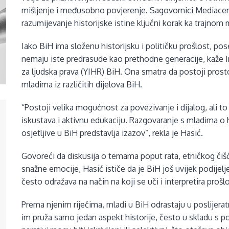
mišljenje i međusobno povjerenje. Sagovornici Mediacentr
razumijevanje historijske istine ključni korak ka trajnom m
Iako BiH ima složenu historijsku i političku prošlost, po
nemaju iste predrasude kao prethodne generacije, kaže Ire
za ljudska prava (YIHR) BiH. Ona smatra da postoji pros
mladima iz različitih dijelova BiH.
“Postoji velika mogućnost za povezivanje i dijalog, ali to
iskustava i aktivnu edukaciju. Razgovaranje s mladima o h
osjetljive u BiH predstavlja izazov”, rekla je Hasić.
Govoreći da diskusija o temama poput rata, etničkog čišće
snažne emocije, Hasić ističe da je BiH još uvijek podijelje
često odražava na način na koji se uči i interpretira prošl
Prema njenim riječima, mladi u BiH odrastaju u poslijera
im pruža samo jedan aspekt historije, često u skladu s po