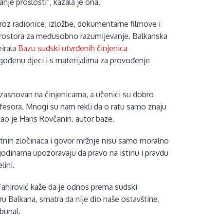
anje prošlosti”, kazala je ona.
roz radionice, izložbe, dokumentarne filmove i
ju prostora za međusobno razumijevanje. Balkanska
eirala
Bazu sudski utvrđenih činjenica
lagođenu djeci i s materijalima za provođenje
je zasnovan na činjenicama, a učenici su dobro
ofesora. Mnogi su nam rekli da o ratu samo znaju
ekao je Haris Rovčanin, autor baze.
ratnih zločinaca i govor mržnje nisu samo moralno
i godinama upozoravaju da pravo na istinu i pravdu
lini.
Tahirović kaže da je odnos prema sudski
u Balkana, smatra da nije dio naše ostavštine,
bunal.