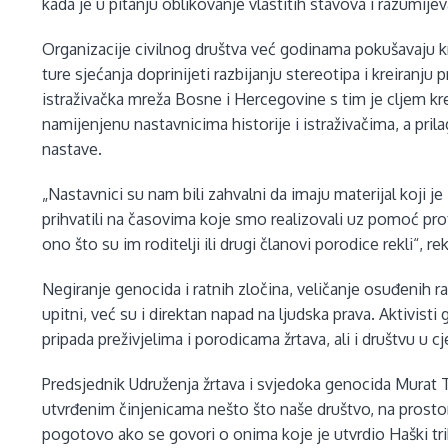
kada je u pitanju oblikovanje vlastitih stavova i razumijev
Organizacije civilnog društva već godinama pokušavaju k
ture sjećanja doprinijeti razbijanju stereotipa i kreiran
istraživačka mreža Bosne i Hercegovine s tim je cljem kr
namijenjenu nastavnicima historije i istraživačima, a pri
nastave.
„Nastavnici su nam bili zahvalni da imaju materijal koji 
prihvatili na časovima koje smo realizovali uz pomoć pr
ono što su im roditelji ili drugi članovi porodice rekli“, r
Negiranje genocida i ratnih zločina, veličanje osuđenih 
upitni, već su i direktan napad na ljudska prava. Aktivist
pripada preživjelima i porodicama žrtava, ali i društvu u cje
Predsjednik Udruženja žrtava i svjedoka genocida Murat 
utvrđenim činjenicama nešto što naše društvo, na prostor
pogotovo ako se govori o onima koje je utvrdio Haški tri