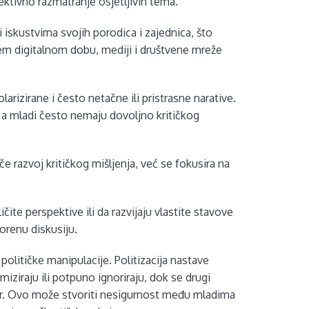
bjektivno razmatranje osjetljivih tema.
iskustvima svojih porodica i zajednica, što
m digitalnom dobu, mediji i društvene mreže
arizirane i često netačne ili pristrasne narative.
 a mladi često nemaju dovoljno kritičkog
e razvoj kritičkog mišljenja, već se fokusira na
ičite perspektive ili da razvijaju vlastite stavove
orenu diskusiju.
političke manipulacije. Politizacija nastave
miziraju ili potpuno ignoriraju, dok se drugi
ilter. Ovo može stvoriti nesigurnost među mladima