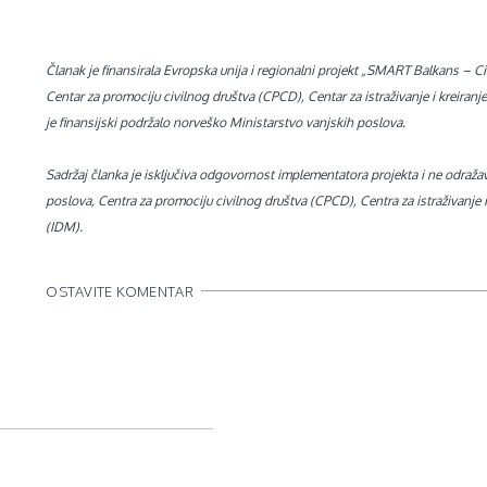
Članak je finansirala Evropska unija i regionalni projekt „SMART Balkans – C
Centar za promociju civilnog društva (CPCD), Centar za istraživanje i kreiranje
je finansijski podržalo norveško Ministarstvo vanjskih poslova.
Sadržaj članka je isključiva odgovornost implementatora projekta i ne odraž
poslova, Centra za promociju civilnog društva (CPCD), Centra za istraživanje i k
(IDM).
OSTAVITE KOMENTAR