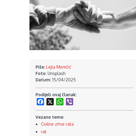
Piše:
Lejla Memčić
Foto:
Unsplash
Datum:
15/04/2025
Podijeli ovaj članak:
Facebook
X
WhatsApp
Viber
Vezane teme:
Civilne zrtve rata
rat