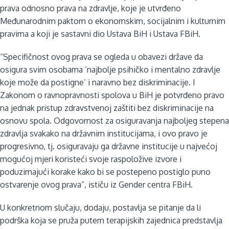
prava odnosno prava na zdravlje, koje je utvrđeno
Međunarodnim paktom o ekonomskim, socijalnim i kulturnim
pravima a koji je sastavni dio Ustava BiH i Ustava FBiH.
“Specifičnost ovog prava se ogleda u obavezi države da
osigura svim osobama ‘najbolje psihičko i mentalno zdravlje
koje može da postigne’ i naravno bez diskriminacije. I
Zakonom o ravnopravnosti spolova u BiH je potvrđeno pravo
na jednak pristup zdravstvenoj zaštiti bez diskriminacije na
osnovu spola. Odgovornost za osiguravanja najboljeg stepena
zdravlja svakako na državnim institucijama, i ovo pravo je
progresivno, tj. osiguravaju ga državne institucije u najvećoj
mogućoj mjeri koristeći svoje raspoložive izvore i
poduzimajući korake kako bi se postepeno postiglo puno
ostvarenje ovog prava”, ističu iz Gender centra FBiH.
U konkretnom slučaju, dodaju, postavlja se pitanje da li
podrška koja se pruža putem terapijskih zajednica predstavlja