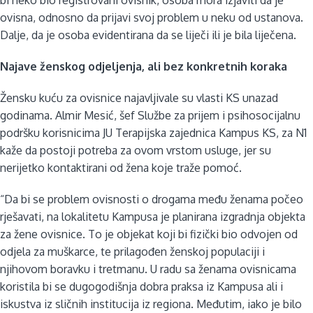
ovisna, odnosno da prijavi svoj problem u neku od ustanova.
Dalje, da je osoba evidentirana da se liječi ili je bila liječena.
Najave ženskog odjeljenja, ali bez konkretnih koraka
Žensku kuću za ovisnice najavljivale su vlasti KS unazad
godinama. Almir Mesić, šef Službe za prijem i psihosocijalnu
podršku korisnicima JU Terapijska zajednica Kampus KS, za N1
kaže da postoji potreba za ovom vrstom usluge, jer su
nerijetko kontaktirani od žena koje traže pomoć.
“Da bi se problem ovisnosti o drogama među ženama počeo
rješavati, na lokalitetu Kampusa je planirana izgradnja objekta
za žene ovisnice. To je objekat koji bi fizički bio odvojen od
odjela za muškarce, te prilagođen ženskoj populaciji i
njihovom boravku i tretmanu. U radu sa ženama ovisnicama
koristila bi se dugogodišnja dobra praksa iz Kampusa ali i
iskustva iz sličnih institucija iz regiona. Međutim, iako je bilo