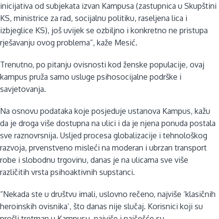
inicijativa od subjekata izvan Kampusa (zastupnica u Skupštini
KS, ministrice za rad, socijalnu politiku, raseljena lica i
izbjeglice KS), još uvijek se ozbiljno i konkretno ne pristupa
rješavanju ovog problema”, kaže Mesić.
Trenutno, po pitanju ovisnosti kod ženske populacije, ovaj
kampus pruža samo usluge psihosocijalne podrške i
savjetovanja.
Na osnovu podataka koje posjeduje ustanova Kampus, kažu
da je droga više dostupna na ulici i da je njena ponuda postala
sve raznovrsnija. Usljed procesa globalizacije i tehnološkog
razvoja, prvenstveno misleći na moderan i ubrzan transport
robe i slobodnu trgovinu, danas je na ulicama sve više
različitih vrsta psihoaktivnih supstanci.
“Nekada ste u društvu imali, uslovno rečeno, najviše ‘klasičnih
heroinskih ovisnika’, što danas nije slučaj. Korisnici koji su
prošli tretman u Kampusu, najviše i najčešće su