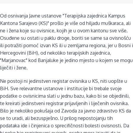
Od osnivanja Javne ustanove "Terapijska zajednica Kampus
Kantona Sarajevo (KS)" prošlo je više od hiljadu muškaraca, ali
ne i žena koje su ovisnice, kojih je u ovom kantonu sve više.
Osuđene su ostati u paklu droge, boriti se same sa ovisnošću
ili potražiti pomoć izvan KS ili u zemljama regiona, jer u Bosni i
Hercegovini (BiH), od nekoliko terapijskih zajednica,
"Marjanovac" kod Banjaluke je jedino mjesto u kojem se mogu
liječiti i žene.
Ne postoji ni jedinstven registar ovisnika u KS, niti uopšte u
BiH. Sve relevantne ustanove i institucije bi trebale svoje
podatke o ovisnicima slati u jednu bazu, kako bi se objedinili,
te kreirati jedinstveni registrar prijavljenih i liječenih ovisnika.
Bilo je nekoliko pokušaja od Zavoda za javno zdravstvo KS da
se to uradi, ali bezuspješno. U prilog nepostojanju tih
podataka ide i činjenica o sprecifičnosti bolesti ovisnosti. Da
bi neko bio registrovani ovisnik, osoba mora izjaviti da je