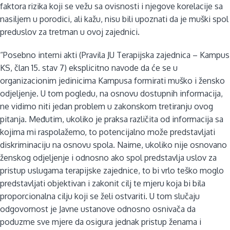
faktora rizika koji se vežu sa ovisnosti i njegove korelacije sa
nasiljem u porodici, ali kažu, nisu bili upoznati da je muški spol
preduslov za tretman u ovoj zajednici.
“Posebno interni akti (Pravila JU Terapijska zajednica – Kampus
KS, član 15. stav 7) eksplicitno navode da će se u
organizacionim jedinicima Kampusa formirati muško i žensko
odjeljenje. U tom pogledu, na osnovu dostupnih informacija,
ne vidimo niti jedan problem u zakonskom tretiranju ovog
pitanja. Međutim, ukoliko je praksa različita od informacija sa
kojima mi raspolažemo, to potencijalno može predstavljati
diskriminaciju na osnovu spola. Naime, ukoliko nije osnovano
ženskog odjeljenje i odnosno ako spol predstavlja uslov za
pristup uslugama terapijske zajednice, to bi vrlo teško moglo
predstavljati objektivan i zakonit cilj te mjeru koja bi bila
proporcionalna cilju koji se želi ostvariti. U tom slučaju
odgovornost je Javne ustanove odnosno osnivača da
poduzme sve mjere da osigura jednak pristup ženama i