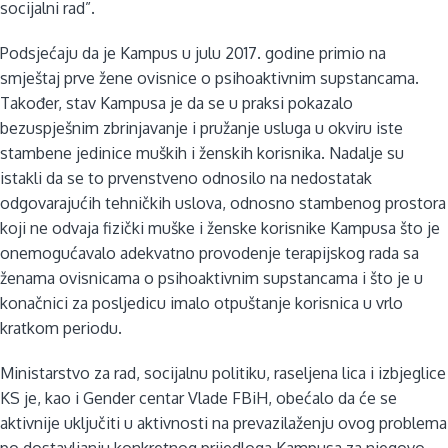
socijalni rad”.
Podsjećaju da je Kampus u julu 2017. godine primio na
smještaj prve žene ovisnice o psihoaktivnim supstancama.
Također, stav Kampusa je da se u praksi pokazalo
bezuspješnim zbrinjavanje i pružanje usluga u okviru iste
stambene jedinice muških i ženskih korisnika. Nadalje su
istakli da se to prvenstveno odnosilo na nedostatak
odgovarajućih tehničkih uslova, odnosno stambenog prostora
koji ne odvaja fizički muške i ženske korisnike Kampusa što je
onemogućavalo adekvatno provodenje terapijskog rada sa
ženama ovisnicama o psihoaktivnim supstancama i što je u
konačnici za posljedicu imalo otpuštanje korisnica u vrlo
kratkom periodu.
Ministarstvo za rad, socijalnu politiku, raseljena lica i izbjeglice
KS je, kao i Gender centar Vlade FBiH, obećalo da će se
aktivnije uključiti u aktivnosti na prevazilaženju ovog problema
po dostavljanju konkretnog prijedloga Kampusa za njegovo