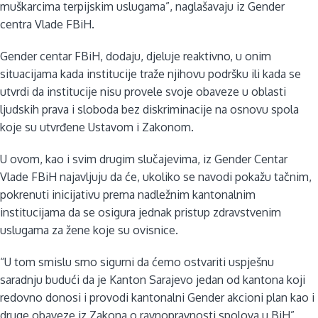
muškarcima terpijskim uslugama”, naglašavaju iz Gender
centra Vlade FBiH.
Gender centar FBiH, dodaju, djeluje reaktivno, u onim
situacijama kada institucije traže njihovu podršku ili kada se
utvrdi da institucije nisu provele svoje obaveze u oblasti
ljudskih prava i sloboda bez diskriminacije na osnovu spola
koje su utvrđene Ustavom i Zakonom.
U ovom, kao i svim drugim slučajevima, iz Gender Centar
Vlade FBiH najavljuju da će, ukoliko se navodi pokažu tačnim,
pokrenuti inicijativu prema nadležnim kantonalnim
institucijama da se osigura jednak pristup zdravstvenim
uslugama za žene koje su ovisnice.
“U tom smislu smo sigurni da ćemo ostvariti uspješnu
saradnju budući da je Kanton Sarajevo jedan od kantona koji
redovno donosi i provodi kantonalni Gender akcioni plan kao i
druge obaveze iz Zakona o ravnopravnosti spolova u BiH”,