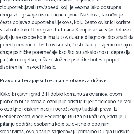
zloupotrebljavali tzv.'speed’ koji je veoma lako dostupna
droga zbog svoje niske ulične cijene. Nažalost, također je
česta pojava zloupotreba lijekova, koju često ovisnici koriste
sa alkoholom. U program tretmana Kampusa sve više dolaze i
javljaju se osobe koje imaju tzv. dualne dijagnoze, što znači da
pored primarne bolesti ovisnosti, često kao posljedicu imaju i
druge psihičke poremećaje kao što su anksioznost, depresija,
pa čak i nerijetko, teške i složene psihičke bolesti poput
šizofrenije”, navodi Mesić.
Pravo na terapijski tretman – obaveza države
Kako bi glavni grad BiH dobio komunu za ovisnice, ovom
problem bi se trebalo ozbiljnije pristupiti jer očigledno se radi
o ozbiljnoj diskriminaciji i ugrožavanju ljudskih prava. Iz
Gender centra Vlade Federacije BiH za N1 kažu da, kada je u
pitanju podrška osobama koje su ovisne o opojnim
sredstvima, ovo pitanje sagledavaju primarno iz ugla ljudskih