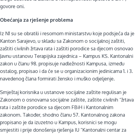
govore oni.
Obećanja za rješenje problema
Iz N1 su se obratili i resornom ministarstvu koje podsjeća da je
Kanton Sarajevo, u skladu sa Zakonom o socijalnoj zaštiti,
zaštiti civilnih žrtava rata i zaštiti porodice sa djecom osnovao
Javnu ustanovu Terapijska zajednica – Kampus KS. Kantonalni
zakon u članu 98. propisuje nadležnosti Kampusa, između
ostalog, propisao i da će se u organizacionim jedinicama 1. i 3.
navedenog člana formirati žensko i muško odjeljenje.
Smještaj korisnika u ustanove socijalne zaštite regulisan je
Zakonom o osnovama socijalne zaštite, zaštite civilnih “žrtava
rata i zaštite porodice sa djecom FBiH i Kantonalnim
zakonom. Također, shodno članu 57. Kantonalnog zakona
propisano je da izuzetno u Kampus, korisnici se mogu
smjestiti i prije donošenja rješenja IU “Kantonalni centar za