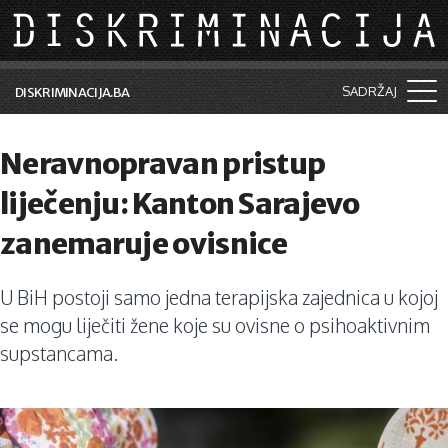
Skip to main content
SADRŽAJ
DISKRIMINACIJA.BA
Šta je diskriminacija?
Neravnopravan pristup
Vijesti i događaji
liječenju: Kanton Sarajevo
Aktuelne teme
zanemaruje ovisnice
Kolumne
U BiH postoji samo jedna terapijska zajednica u kojoj
Lične priče
se mogu liječiti žene koje su ovisne o psihoaktivnim
Saradnja sa medijima
supstancama.
Pretraga