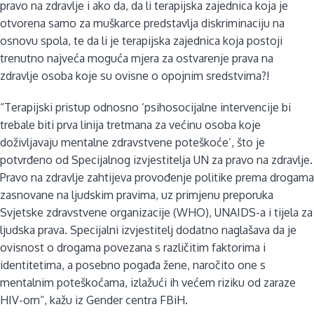
pravo na zdravlje i ako da, da li terapijska zajednica koja je
otvorena samo za muškarce predstavlja diskriminaciju na
osnovu spola, te da li je terapijska zajednica koja postoji
trenutno najveća moguća mjera za ostvarenje prava na
zdravlje osoba koje su ovisne o opojnim sredstvima?!
“Terapijski pristup odnosno ‘psihosocijalne intervencije bi
trebale biti prva linija tretmana za većinu osoba koje
doživljavaju mentalne zdravstvene poteškoće’, što je
potvrđeno od Specijalnog izvjestitelja UN za pravo na zdravlje.
Pravo na zdravlje zahtijeva provođenje politike prema drogama
zasnovane na ljudskim pravima, uz primjenu preporuka
Svjetske zdravstvene organizacije (WHO), UNAIDS-a i tijela za
ljudska prava. Specijalni izvjestitelj dodatno naglašava da je
ovisnost o drogama povezana s različitim faktorima i
identitetima, a posebno pogađa žene, naročito one s
mentalnim poteškoćama, izlažući ih većem riziku od zaraze
HIV-om“, kažu iz Gender centra FBiH.