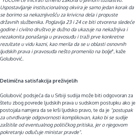
Uspostavljanje institucionalnog okvira je samo jedan korak da
se borimo sa nekaznjivošću za krivicna dela i propuste
državnih službenika. Poglavlja 23 i 24 ce biti otvorena sledeće
godine i civilno društvo je dužno da ukazuje na nekažnjiva i
nezakonita ponašanja u pravosuđu i traži prve konkretne
rezultate u vidu kazni, kao merila da se u oblasti osnovnih
ljudskih prava i pravosuđa nešto promenilo na bolje
", kaže
Golubović.
Delimična satisfakcija preživjelih
Golubović podsjeća da u Srbiji sudija može biti odgovoran za
štetu zbog povrede ljudskih prava u sudskom postupku ako je
postojala namjera da se krši ljudsko pravo, te da je
"postupak
za utvrđivanje odgovornosti komplikovan, kako bi se sudije
zaštitile od eventualnog političkog pritiska, jer o njegovom
pokretanju odlučuje ministar pravde".