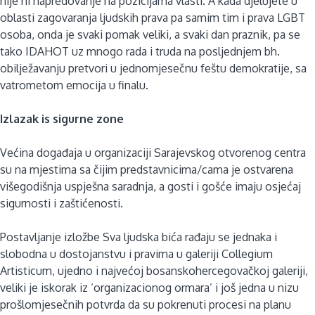
nije ni napredovanje na pozicijama vlasti. A kada djelujete u
oblasti zagovaranja ljudskih prava pa samim tim i prava LGBT
osoba, onda je svaki pomak veliki, a svaki dan praznik, pa se
tako IDAHOT uz mnogo rada i truda na posljednjem bh.
obilježavanju pretvori u jednomjesečnu feštu demokratije, sa
vatrometom emocija u finalu.
Izlazak is sigurne zone
Većina događaja u organizaciji Sarajevskog otvorenog centra
su na mjestima sa čijim predstavnicima/cama je ostvarena
višegodišnja uspješna saradnja, a gosti i gošće imaju osjećaj
sigurnosti i zaštićenosti.
Postavljanje izložbe Sva ljudska bića rađaju se jednaka i
slobodna u dostojanstvu i pravima u galeriji Collegium
Artisticum, ujedno i najvećoj bosanskohercegovačkoj galeriji,
veliki je iskorak iz ‘organizacionog ormara’ i još jedna u nizu
prošlomjesečnih potvrda da su pokrenuti procesi na planu