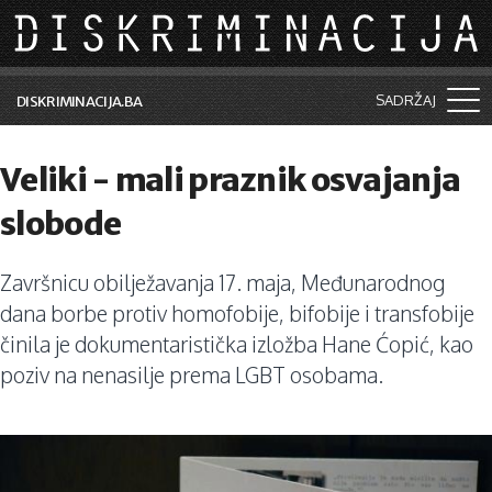
Skip to main content
SADRŽAJ
DISKRIMINACIJA.BA
Šta je diskriminacija?
Veliki - mali praznik osvajanja
Vijesti i događaji
slobode
Aktuelne teme
Završnicu obilježavanja 17. maja, Međunarodnog
Kolumne
dana borbe protiv homofobije, bifobije i transfobije
Lične priče
činila je dokumentaristička izložba Hane Ćopić, kao
poziv na nenasilje prema LGBT osobama.
Saradnja sa medijima
Pretraga