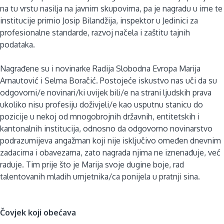
na tu vrstu nasilja na javnim skupovima, pa je nagradu u ime te
institucije primio Josip Bilandžija, inspektor u Jedinici za
profesionalne standarde, razvoj načela i zaštitu tajnih
podataka.
Nagrađene su i novinarke Radija Slobodna Evropa Marija
Arnautović i Selma Boračić. Postojeće iskustvo nas uči da su
odgovorni/e novinari/ki uvijek bili/e na strani ljudskih prava
ukoliko nisu profesiju doživjeli/e kao usputnu stanicu do
pozicije u nekoj od mnogobrojnih državnih, entitetskih i
kantonalnih institucija, odnosno da odgovorno novinarstvo
podrazumijeva angažman koji nije isključivo omeđen dnevnim
zadacima i obavezama, zato nagrada njima ne iznenađuje, već
raduje. Tim prije što je Marija svoje dugine boje, rad
talentovanih mladih umjetnika/ca ponijela u pratnji sina.
Čovjek koji obećava