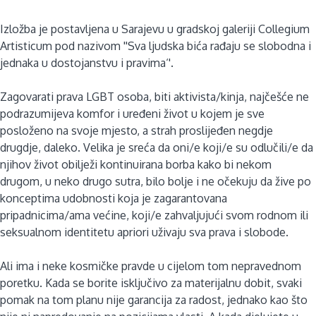
Izložba je postavljena u Sarajevu u gradskoj galeriji Collegium
Artisticum pod nazivom ''Sva ljudska bića rađaju se slobodna i
jednaka u dostojanstvu i pravima‘'.
Zagovarati prava LGBT osoba, biti aktivista/kinja, najčešće ne
podrazumijeva komfor i uređeni život u kojem je sve
posloženo na svoje mjesto, a strah proslijeđen negdje
drugdje, daleko. Velika je sreća da oni/e koji/e su odlučili/e da
njihov život obilježi kontinuirana borba kako bi nekom
drugom, u neko drugo sutra, bilo bolje i ne očekuju da žive po
konceptima udobnosti koja je zagarantovana
pripadnicima/ama većine, koji/e zahvaljujući svom rodnom ili
seksualnom identitetu apriori uživaju sva prava i slobode.
Ali ima i neke kosmičke pravde u cijelom tom nepravednom
poretku. Kada se borite isključivo za materijalnu dobit, svaki
pomak na tom planu nije garancija za radost, jednako kao što