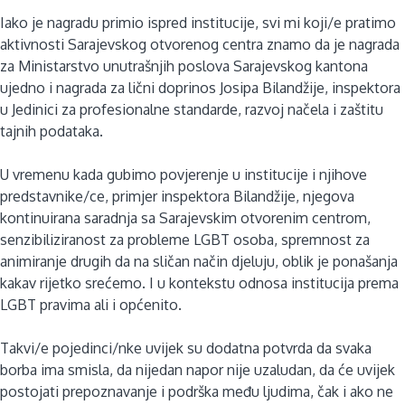
Iako je nagradu primio ispred institucije, svi mi koji/e pratimo
aktivnosti Sarajevskog otvorenog centra znamo da je nagrada
za Ministarstvo unutrašnjih poslova Sarajevskog kantona
ujedno i nagrada za lični doprinos Josipa Bilandžije, inspektora
u Jedinici za profesionalne standarde, razvoj načela i zaštitu
tajnih podataka.
U vremenu kada gubimo povjerenje u institucije i njihove
predstavnike/ce, primjer inspektora Bilandžije, njegova
kontinuirana saradnja sa Sarajevskim otvorenim centrom,
senzibiliziranost za probleme LGBT osoba, spremnost za
animiranje drugih da na sličan način djeluju, oblik je ponašanja
kakav rijetko srećemo. I u kontekstu odnosa institucija prema
LGBT pravima ali i općenito.
Takvi/e pojedinci/nke uvijek su dodatna potvrda da svaka
borba ima smisla, da nijedan napor nije uzaludan, da će uvijek
postojati prepoznavanje i podrška među ljudima, čak i ako ne