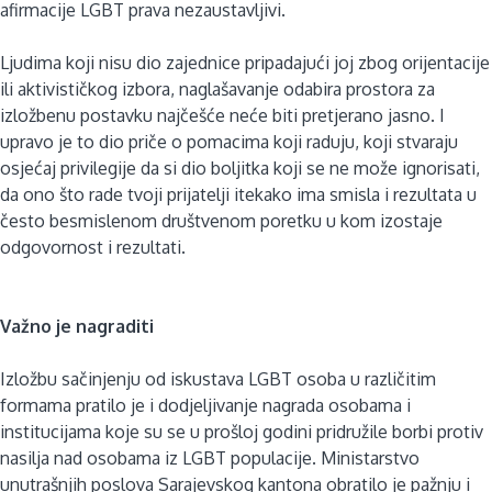
afirmacije LGBT prava nezaustavljivi.
Ljudima koji nisu dio zajednice pripadajući joj zbog orijentacije
ili aktivističkog izbora, naglašavanje odabira prostora za
izložbenu postavku najčešće neće biti pretjerano jasno. I
upravo je to dio priče o pomacima koji raduju, koji stvaraju
osjećaj privilegije da si dio boljitka koji se ne može ignorisati,
da ono što rade tvoji prijatelji itekako ima smisla i rezultata u
često besmislenom društvenom poretku u kom izostaje
odgovornost i rezultati.
Važno je nagraditi
Izložbu sačinjenju od iskustava LGBT osoba u različitim
formama pratilo je i dodjeljivanje nagrada osobama i
institucijama koje su se u prošloj godini pridružile borbi protiv
nasilja nad osobama iz LGBT populacije. Ministarstvo
unutrašnjih poslova Sarajevskog kantona obratilo je pažnju i