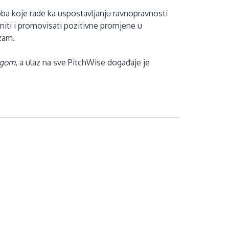
soba koje rade ka uspostavljanju ravnopravnosti
initi i promovisati pozitivne promjene u
zam.
ngom
, a ulaz na sve PitchWise događaje je