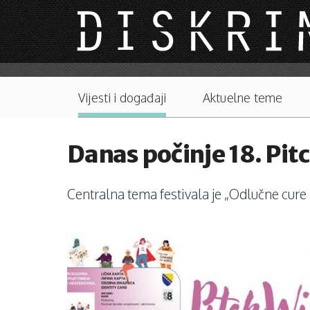
Skip to main content
Main menu
Vijesti i događaji
Aktuelne teme
Danas počinje 18. Pit
Centralna tema festivala je „Odlučne cure 