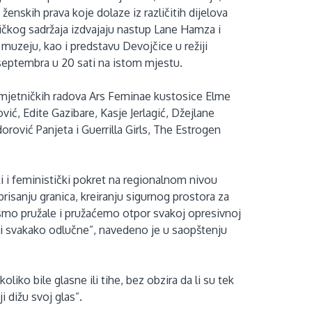
 ženskih prava koje dolaze iz različitih dijelova
ičkog sadržaja izdvajaju nastup Lane Hamza i
 muzeju, kao i predstavu Devojčice u režiji
 septembra u 20 sati na istom mjestu.
umjetničkih radova Ars Feminae kustosice Elme
ić, Edite Gazibare, Kasje Jerlagić, Džejlane
rović Panjeta i Guerrilla Girls, The Estrogen
i i feministički pokret na regionalnom nivou
brisanju granica, kreiranju sigurnog prostora za
 smo pružale i pružaćemo otpor svakoj opresivnoj
ne i svakako odlučne”, navedeno je u saopštenju
liko bile glasne ili tihe, bez obzira da li su tek
ji dižu svoj glas”.