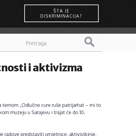
ŠTA JE
DISKRIMINACIJA?
nosti i aktivizma
sa temom „Odlučne cure ruše patrijarhat – mi to
skom muzeju u Sarajevu i trajat će do 10.
 radove predstaviti umjetnice, aktivistkinje,