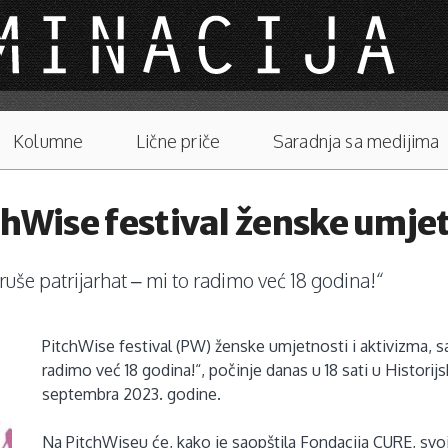
Kolumne
Lične priče
Saradnja sa medijima
chWise festival ženske umjet
ruše patrijarhat – mi to radimo već 18 godina!“
PitchWise festival (PW) ženske umjetnosti i aktivizma, 
radimo već 18 godina!“, počinje danas u 18 sati u Historij
septembra 2023. godine.
Na PitchWiseu će, kako je saopštila Fondacija CURE, svoje