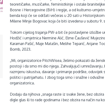
teoretičarke, muzičarke, feministkinje i ostale braniteljke
Bosne i Hercegovine (BiH) i regije, a od kulturno-umjetn
benda koji će se održati večeras u 20 sati u Historijskom
Milene Minje Bogovac koja će biti izvedena u subotu 9.
Tokom cijelog trajanja PW-a bit će postavljene izložbe 
Hodžić i umjetnica Nermine Alić, Elme Čaušević Mujezinov
Karaman Pašić, Maje Matašin, Melihe Teparić, Arijane Todo
Bomb, 2023.
„Mi, organizatorice PitchWisea, želimo pokazati da žensk
postoji i da smo mi dio njega. Zahvaljujući umrežavanju, 
razmjenu iskustva, davanje i primanje podrške, oduvijek
politici i patrijarhatu. I zbog toga smo i snažne i odvaž
organizatorica.
Dodaju da njihova „snaga raste iz svake žene, bez obzira ko
digle glas ili to rade godinama i bez obzira na način na ko