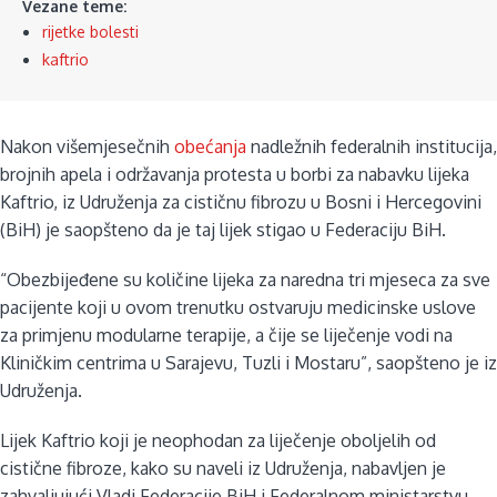
Vezane teme:
rijetke bolesti
kaftrio
Nakon višemjesečnih
obećanja
nadležnih federalnih institucija,
brojnih apela i održavanja protesta u borbi za nabavku lijeka
Kaftrio, iz Udruženja za cističnu fibrozu u Bosni i Hercegovini
(BiH) je saopšteno da je taj lijek stigao u Federaciju BiH.
“Obezbijeđene su količine lijeka za naredna tri mjeseca za sve
pacijente koji u ovom trenutku ostvaruju medicinske uslove
za primjenu modularne terapije, a čije se liječenje vodi na
Kliničkim centrima u Sarajevu, Tuzli i Mostaru”, saopšteno je iz
Udruženja.
Lijek Kaftrio koji je neophodan za liječenje oboljelih od
cistične fibroze, kako su naveli iz Udruženja, nabavljen je
zahvaljujući Vladi Federacije BiH i Federalnom ministarstvu