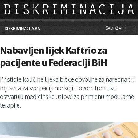
Skip to main content
SADRŽAJ
DISKRIMINACIJA.BA
Šta je diskriminacija?
Nabavljen lijek Kaftrio za
Vijesti i događaji
pacijente u Federaciji BiH
Aktuelne teme
Pristigle količine lijeka bit će dovoljne za naredna tri
Kolumne
mjeseca za sve pacijente koji u ovom trenutku
Lične priče
ostvaruju medicinske uslove za primjenu modularne
terapije.
Saradnja sa medijima
Pretraga