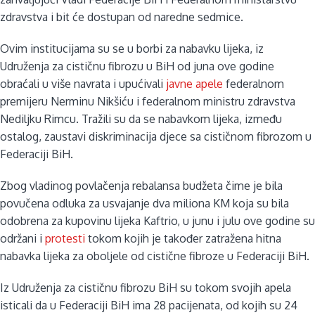
zdravstva i bit će dostupan od naredne sedmice.
Ovim institucijama su se u borbi za nabavku lijeka, iz
Udruženja za cističnu fibrozu u BiH od juna ove godine
obraćali u više navrata i upućivali
javne apele
federalnom
premijeru Nerminu Nikšiću i federalnom ministru zdravstva
Nediljku Rimcu. Tražili su da se nabavkom lijeka, između
ostalog, zaustavi diskriminacija djece sa cističnom fibrozom u
Federaciji BiH.
Zbog vladinog povlačenja rebalansa budžeta čime je bila
povučena odluka za usvajanje dva miliona KM koja su bila
odobrena za kupovinu lijeka Kaftrio, u junu i julu ove godine su
održani i
protesti
tokom kojih je također zatražena hitna
nabavka lijeka za oboljele od cistične fibroze u Federaciji BiH.
Iz Udruženja za cističnu fibrozu BiH su tokom svojih apela
isticali da u Federaciji BiH ima 28 pacijenata, od kojih su 24