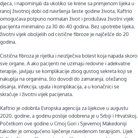
djeca, i napominjali da ukoliko se krene sa primjenom lijeka u
ranoj životnoj dobi od navršenja šeste godine života, Kaftrio
omogućava potpuno normalan život i produžava životni vijek
pacijenta minimalno za 30 do 40 godina. Bez upotrebe lijeka,
životni vijek oboljelih od cistične fibroze je najčešće do 20
godina.
Cistična fibroza je rijetka i neizlječiva bolest koja napada skoro
sve organe. A ako pacijenti ne uzimaju redovne i adekvatne
terapije, javljaju se komplikacije zbog gustog sekreta koji se
nakuplja na organima, što dovodi do zamaranja, otežanog
disanja, infekcija, upala i komplikacija, a u konačnici se
skraćuje i životni vijek pacijenata.
Kaftrio je odobrila Evropska agencija za lijekove u augustu
2020. godine, a godinu poslije odobrena je u Srbiji i Hrvatskoj.
Početkom ove godine u Crnoj Gori i Sjevernoj Makedoniji
također je omogućeno liječenje navedenom terapijom. Lijek