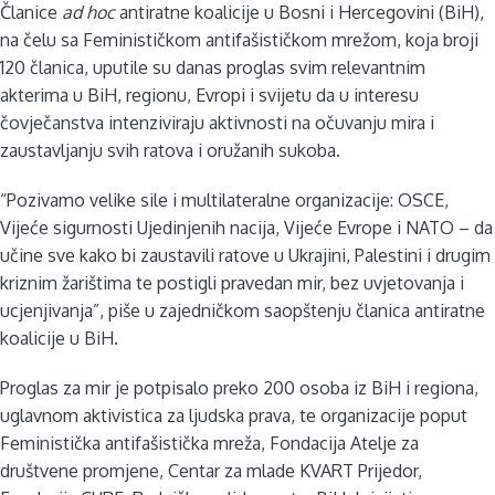
Članice
ad hoc
antiratne koalicije u Bosni i Hercegovini (BiH),
na čelu sa Feminističkom antifašističkom mrežom, koja broji
120 članica, uputile su danas proglas svim relevantnim
akterima u BiH, regionu, Evropi i svijetu da u interesu
čovječanstva intenziviraju aktivnosti na očuvanju mira i
zaustavljanju svih ratova i oružanih sukoba.
“Pozivamo velike sile i multilateralne organizacije: OSCE,
Vijeće sigurnosti Ujedinjenih nacija, Vijeće Evrope i NATO – da
učine sve kako bi zaustavili ratove u Ukrajini, Palestini i drugim
kriznim žarištima te postigli pravedan mir, bez uvjetovanja i
ucjenjivanja”, piše u zajedničkom saopštenju članica antiratne
koalicije u BiH.
Proglas za mir je potpisalo preko 200 osoba iz BiH i regiona,
uglavnom aktivistica za ljudska prava, te organizacije poput
Feministička antifašistička mreža, Fondacija Atelje za
društvene promjene, Centar za mlade KVART Prijedor,