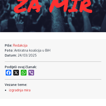
Piše:
Redakcija
Foto:
Antiratna koalicija u BiH
Datum:
24/03/2025
Podijeli ovaj članak:
Facebook
X
WhatsApp
Viber
Vezane teme:
izgradnja mira