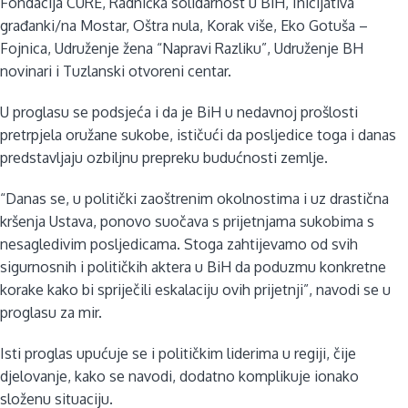
Fondacija CURE, Radnička solidarnost u BiH, Inicijativa
građanki/na Mostar, Oštra nula, Korak više, Eko Gotuša –
Fojnica, Udruženje žena “Napravi Razliku”, Udruženje BH
novinari i Tuzlanski otvoreni centar.
U proglasu se podsjeća i da je BiH u nedavnoj prošlosti
pretrpjela oružane sukobe, ističući da posljedice toga i danas
predstavljaju ozbiljnu prepreku budućnosti zemlje.
“Danas se, u politički zaoštrenim okolnostima i uz drastična
kršenja Ustava, ponovo suočava s prijetnjama sukobima s
nesagledivim posljedicama. Stoga zahtijevamo od svih
sigurnosnih i političkih aktera u BiH da poduzmu konkretne
korake kako bi spriječili eskalaciju ovih prijetnji”, navodi se u
proglasu za mir.
Isti proglas upućuje se i političkim liderima u regiji, čije
djelovanje, kako se navodi, dodatno komplikuje ionako
složenu situaciju.