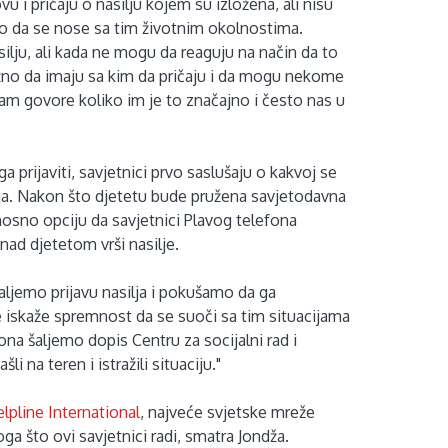
vu i pričaju o nasilju kojem su izložena, ali nisu
ko da se nose sa tim životnim okolnostima.
silju, ali kada ne mogu da reaguju na način da to
 važno da imaju sa kim da pričaju i da mogu nekome
am govore koliko im je to značajno i često nas u
ga prijaviti, savjetnici prvo saslušaju o kakvoj se
acija. Nakon što djetetu bude pružena savjetodavna
nosno opciju da savjetnici Plavog telefona
ad djetetom vrši nasilje.
aljemo prijavu nasilja i pokušamo da ga
te iskaže spremnost da se suoči sa tim situacijama
na šaljemo dopis Centru za socijalni rad i
i na teren i istražili situaciju."
lpline International
, najveće svjetske mreže
oga što ovi savjetnici radi, smatra Jondža.