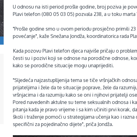
U odnosu na isti period prošle godine, broj poziva je po
Plavi telefon (080 05 03 05) pozvala 238, a u toku marta 
"Prošle godine smo u ovom periodu prosječno primili 23 
povećanje", kaže Snežana Jondža, koordinatorica rada Pl
Kada pozovu Plavi telefon djeca najviše pričaju o problem
česti su i pozivi koji se odnose na porodične odnose, k
kako se porodične situacije mogu unaprijediti.
"Sljedeća najzastuplljenija tema se tiče vršnjačkih odnos
prijateljima i žele da te situacije poprave, žele da razum
vršnjacima i da razumiju kako se oni i njihovi prijatelji o
Pored navedenih aktulne su teme seksualnih odnosa i kak
pitanja kada je pravo vrijeme i sa kim učiniti prvi korak, d
školi i traženje pomoći u strategijama učenja kao i razna 
specifični za pojedinačno dijete", priča Jondža.