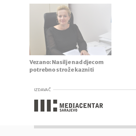
Vezano:
Nasilje nad djecom
potrebno strože kazniti
IZDAVAČ