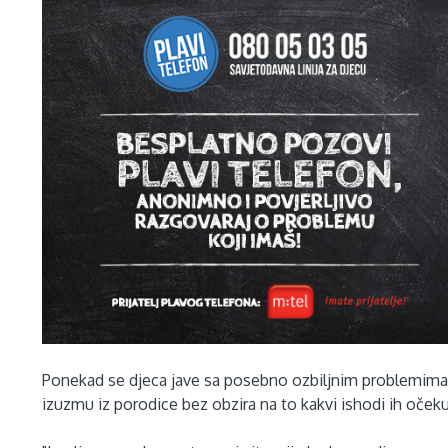
Ponekad se djeca jave sa posebno ozbiljnim problemima, a
izuzmu iz porodice bez obzira na to kakvi ishodi ih očeku