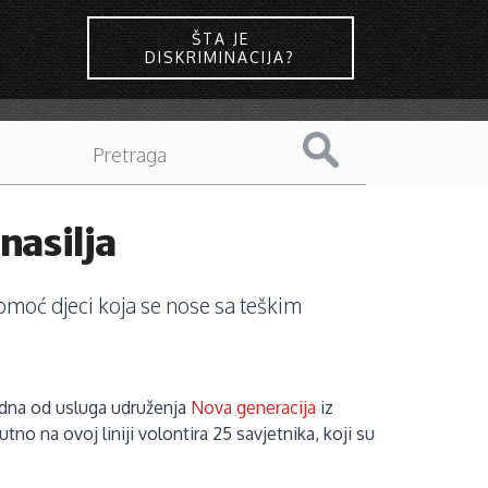
ŠTA JE
DISKRIMINACIJA?
nasilja
pomoć djeci koja se nose sa teškim
jedna od usluga udruženja
Nova generacija
iz
tno na ovoj liniji volontira 25 savjetnika, koji su