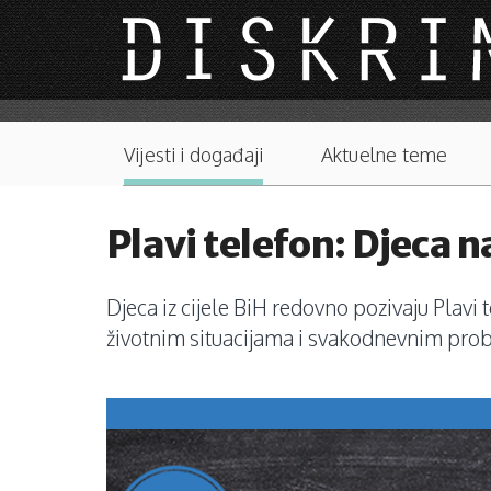
Skip to main content
Main menu
Vijesti i događaji
Aktuelne teme
Plavi telefon: Djeca 
Djeca iz cijele BiH redovno pozivaju Plavi
životnim situacijama i svakodnevnim pro