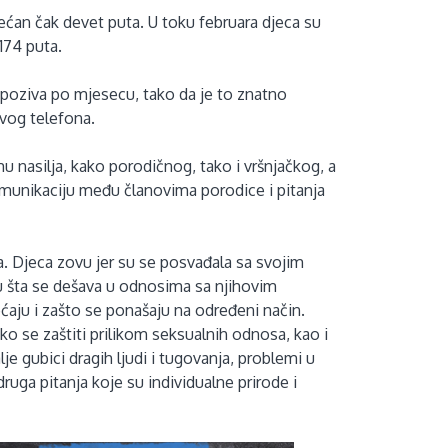
većan čak devet puta. U toku februara djeca su
174 puta.
poziva po mjesecu, tako da je to znatno
avog telefona.
u nasilja, kako porodičnog, tako i vršnjačkog, a
omunikaciju među članovima porodice i pitanja
a. Djeca zovu jer su se posvađala sa svojim
iju šta se dešava u odnosima sa njihovim
sećaju i zašto se ponašaju na određeni način.
o se zaštiti prilikom seksualnih odnosa, kao i
alje gubici dragih ljudi i tugovanja, problemi u
druga pitanja koje su individualne prirode i