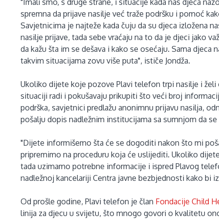
"Imali smo, s druge strane, i situacije kada nas djeca nazo
spremna da prijave nasilje već traže podršku i pomoć ka
Savjetnicima je najteže kada čuju da su djeca izložena na
nasilje prijave, tada sebe vraćaju na to da je djeci jako
da kažu šta im se dešava i kako se osećaju. Sama djeca n
takvim situacijama zovu više puta", ističe Jondža.
Ukoliko dijete koje pozove Plavi telefon trpi nasilje i želi 
situaciji radi i pokušavaju prikupiti što veći broj inform
podrška, savjetnici predlažu anonimnu prijavu nasilja, od
pošalju dopis nadležnim institucijama sa sumnjom da se n
"Dijete informišemo šta će se dogoditi nakon što mi poš
pripremimo na proceduru koja će uslijediti. Ukoliko dije
tada uzimamo potrebne informacije i ispred Plavog telefo
nadležnoj kancelariji Centra javne bezbjednosti kako bi izašl
Od prošle godine, Plavi telefon je član
Fondacije Child He
linija za djecu u svijetu, što mnogo govori o kvalitetu on