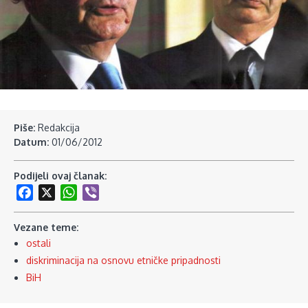
Piše:
Redakcija
Datum:
01/06/2012
Podijeli ovaj članak:
Facebook
X
WhatsApp
Viber
Vezane teme:
ostali
diskriminacija na osnovu etničke pripadnosti
BiH