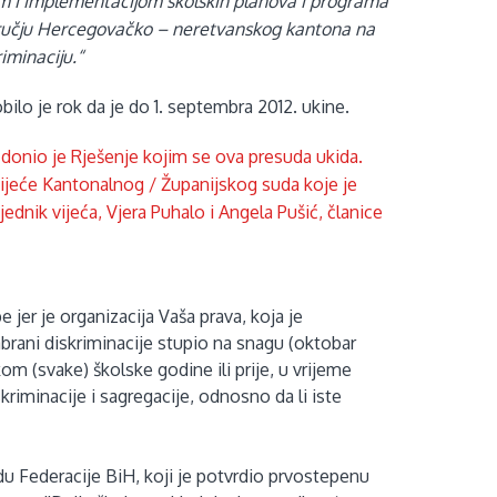
m i implementacijom školskih planova i programa
dručju Hercegovačko – neretvanskog kantona na
iminaciju.“
bilo je rok da je do 1. septembra 2012. ukine.
donio je Rješenje kojim se ova presuda ukida.
Vijeće Kantonalnog / Županijskog suda koje je
sjednik vijeća, Vjera Puhalo i Angela Pušić, članice
jer je organizacija Vaša prava, koja je
brani diskriminacije stupio na snagu (oktobar
 (svake) školske godine ili prije, u vrijeme
kriminacije i sagregacije, odnosno da li iste
u Federacije BiH, koji je potvrdio prvostepenu