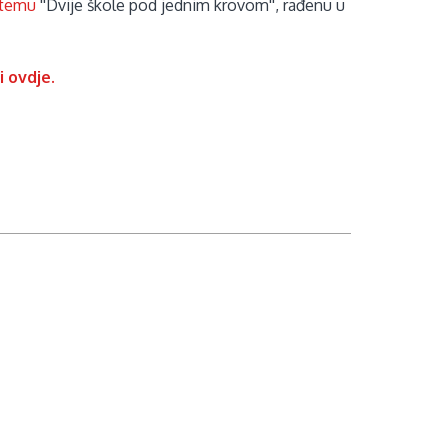
 temu
''Dvije škole pod jednim krovom'', rađenu u
 ovdje.