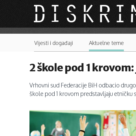
Skip to main content
Main menu
Vijesti i događaji
Aktuelne teme
2 škole pod 1 krovom:
Vrhovni sud Federacije BiH odbacio drugo
škole pod 1 krovom predstavljaju etničku s