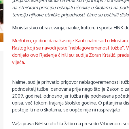
„organizovanjem škola na etničkom principu i donošenje
na etničkom principu odvajali učenike u školama na po
temelju njihove etničke pripadnosti, čime su počinili diskr
Ministarstvo obrazovanja, nauke, kulture i sporta HNK do
Međutim,
godinu dana kasnije Kantonalni sud u Mostaru 
Razlog koji se navodi jeste ''neblagovremenost tužbe''. 
donijelo ovo Rješenje činili su: sudija Zoran Krtalić, pred
vijeća.
Naime, sud je prihvatio prigovor neblagovremenosti tužbe 
podnositelj tužbe, osnovana prije nego što je Zakon o za
2009. godine), odnosno jer tužba nije podnesena početkom
upisa, već tokom trajanja školske godine. O pitanjima dis
postoje ili ne u školama, se uopće nije ni raspravljalo.
Vaša prava BiH su uložila žalbu na presudu Vrhovnom sud