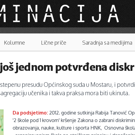
Kolumne
Lične priče
Saradnja sa medijima
 još jednom potvrđena diskr
stepenu presudu Općinskog suda u Mostaru, i potvrdi
agregaciju učenika i takva praksa mora biti ukinuta.
Da podsjetimo:
2012. godine sutkinja Rabija Tanović Op
'2 škole pod 1 krovom' kršenje Zakona o zabrani diskrimin
obrazovanja, nauke, kulture i sporta HNK, Osnovna škola