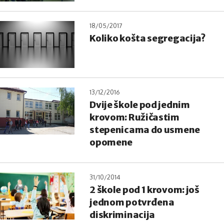
18/05/2017
Koliko košta segregacija?
13/12/2016
Dvije škole pod jednim
krovom: Ružičastim
stepenicama do usmene
opomene
31/10/2014
2 škole pod 1 krovom: još
jednom potvrđena
diskriminacija