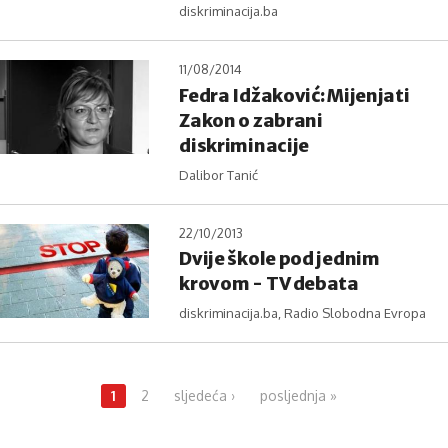
diskriminacija.ba
11/08/2014
Fedra Idžaković: Mijenjati
Zakon o zabrani
diskriminacije
Dalibor Tanić
22/10/2013
Dvije škole pod jednim
krovom - TV debata
diskriminacija.ba, Radio Slobodna Evropa
Pages
1
2
sljedeća ›
posljednja »