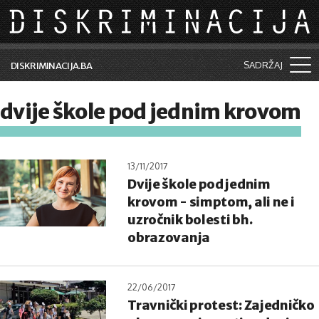
Skip to main content
SADRŽAJ
DISKRIMINACIJA.BA
Šta je diskriminacija?
dvije škole pod jednim krovom
Vijesti i događaji
Aktuelne teme
13/11/2017
Dvije škole pod jednim
Kolumne
krovom - simptom, ali ne i
Lične priče
uzročnik bolesti bh.
obrazovanja
Saradnja sa medijima
Pretraga
22/06/2017
Travnički protest: Zajedničko