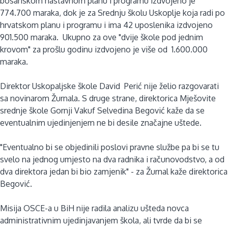
bosanskom nastavnom planu i programu izdvojeno je
774.700 maraka, dok je za Srednju školu Uskoplje koja radi po
hrvatskom planu i programu i ima 42 uposlenika izdvojeno
901.500 maraka. Ukupno za ove "dvije škole pod jednim
krovom" za prošlu godinu izdvojeno je više od 1.600.000
maraka.
Direktor Uskopaljske škole David Perić nije želio razgovarati
sa novinarom Žurnala. S druge strane, direktorica Mješovite
srednje škole Gornji Vakuf Selvedina Begović kaže da se
eventualnim ujedinjenjem ne bi desile značajne uštede.
"Eventualno bi se objedinili poslovi pravne službe pa bi se tu
svelo na jednog umjesto na dva radnika i računovodstvo, a od
dva direktora jedan bi bio zamjenik" - za Žurnal kaže direktorica
Begović.
Misija OSCE-a u BiH nije radila analizu ušteda novca
administrativnim ujedinjavanjem škola, ali tvrde da bi se