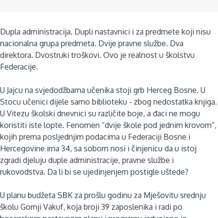
Dupla administracija. Dupli nastavnici i za predmete koji nisu
nacionalna grupa predmeta. Dvije pravne službe. Dva
direktora. Dvostruki troškovi. Ovo je realnost u školstvu
Federacije.
U Jajcu na svjedodžbama učenika stoji grb Herceg Bosne. U
Stocu učenici dijele samo biblioteku - zbog nedostatka knjiga.
U Vitezu školski dnevnici su različite boje, a đaci ne mogu
koristiti iste lopte. Fenomen “dvije škole pod jednim krovom”,
kojih prema posljednjim podacima u Federaciji Bosne i
Hercegovine ima 34, sa sobom nosi i činjenicu da u istoj
zgradi djeluju duple administracije, pravne službe i
rukovodstva. Da li bi se ujedinjenjem postigle uštede?
U planu budžeta SBK za prošlu godinu za Mješovitu srednju
školu Gornji Vakuf, koja broji 39 zaposlenika i radi po