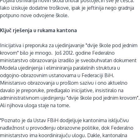
Pojava osnivanja novih škola unutar postojećih sve je češća.
Iako iziskuje dodatne troškove, ipak je jeftinija nego gradnja
potpuno nove odvojene škole.
Ključ rješenja u rukama kantona
Inicijativa i preporuka za ujedinjavanje "dvije škole pod jednim
krovom" bilo je mnogo. Još 2012. godine Federalno
ministarstvo obrazovanja izradilo je sveobuhvatan dokument
Modela ujedinjenja i eliminiranja paralelnih struktura u
odgojno-obrazovnim ustanovama u Federaciji BiH.
Ministarsvo obrazovanja u prošlom sazivu i ono aktuelno
davalo je preporuke, predlagalo inicijative, insistiralo na
administrativnom ujedinjenju "dvije škole pod jednim krovom".
Ali njihova uloga staje na tome.
"Poznato je da Ustav FBiH dodjeljuje kantonima isključivu
nadležnost u provođenju obrazovne politike, dok Federalno
ministarstvo ima koordinirajuću ulogu. Dakle, kantonalna