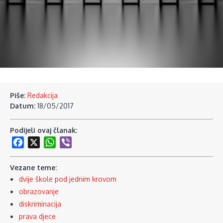
Piše:
Redakcija
Datum:
18/05/2017
Podijeli ovaj članak:
Facebook
X
WhatsApp
Viber
Vezane teme:
dvije škole pod jednim krovom
obrazovanje
diskriminacija
prava djece