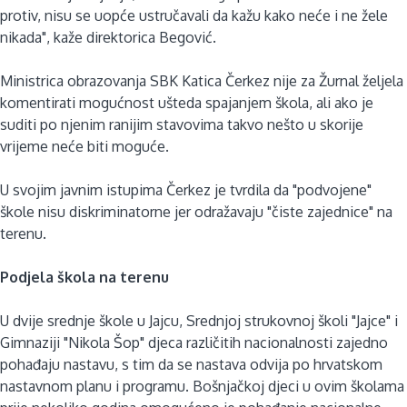
protiv, nisu se uopće ustručavali da kažu kako neće i ne žele
nikada", kaže direktorica Begović.
Ministrica obrazovanja SBK Katica Čerkez nije za Žurnal željela
komentirati mogućnost ušteda spajanjem škola, ali ako je
suditi po njenim ranijim stavovima takvo nešto u skorije
vrijeme neće biti moguće.
U svojim javnim istupima Čerkez je tvrdila da "podvojene"
škole nisu diskriminatorne jer odražavaju "čiste zajednice" na
terenu.
Podjela škola na terenu
U dvije srednje škole u Jajcu, Srednjoj strukovnoj školi "Jajce" i
Gimnaziji "Nikola Šop" djeca različitih nacionalnosti zajedno
pohađaju nastavu, s tim da se nastava odvija po hrvatskom
nastavnom planu i programu. Bošnjačkoj djeci u ovim školama