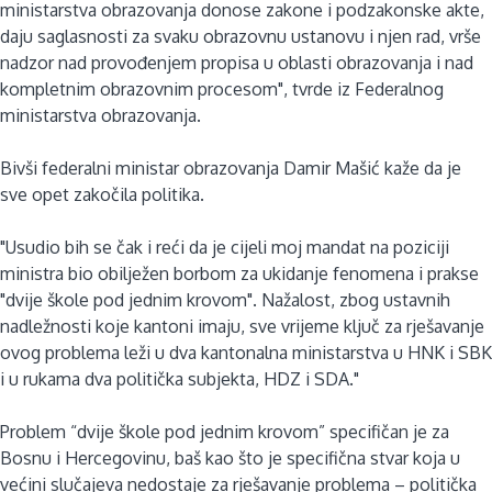
ministarstva obrazovanja donose zakone i podzakonske akte,
daju saglasnosti za svaku obrazovnu ustanovu i njen rad, vrše
nadzor nad provođenjem propisa u oblasti obrazovanja i nad
kompletnim obrazovnim procesom", tvrde iz Federalnog
ministarstva obrazovanja.
Bivši federalni ministar obrazovanja Damir Mašić kaže da je
sve opet zakočila politika.
"Usudio bih se čak i reći da je cijeli moj mandat na poziciji
ministra bio obilježen borbom za ukidanje fenomena i prakse
"dvije škole pod jednim krovom". Nažalost, zbog ustavnih
nadležnosti koje kantoni imaju, sve vrijeme ključ za rješavanje
ovog problema leži u dva kantonalna ministarstva u HNK i SBK
i u rukama dva politička subjekta, HDZ i SDA."
Problem “dvije škole pod jednim krovom” specifičan je za
Bosnu i Hercegovinu, baš kao što je specifična stvar koja u
većini slučajeva nedostaje za rješavanje problema – politička