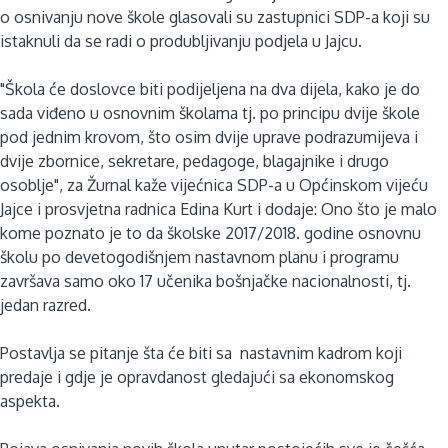
o osnivanju nove škole glasovali su zastupnici SDP-a koji su
istaknuli da se radi o produbljivanju podjela u Jajcu.
"Škola će doslovce biti podijeljena na dva dijela, kako je do
sada viđeno u osnovnim školama tj. po principu dvije škole
pod jednim krovom, što osim dvije uprave podrazumijeva i
dvije zbornice, sekretare, pedagoge, blagajnike i drugo
osoblje", za Žurnal kaže vijećnica SDP-a u Općinskom vijeću
Jajce i prosvjetna radnica Edina Kurt i dodaje: Ono što je malo
kome poznato je to da školske 2017/2018. godine osnovnu
školu po devetogodišnjem nastavnom planu i programu
završava samo oko 17 učenika bošnjačke nacionalnosti, tj.
jedan razred.
Postavlja se pitanje šta će biti sa nastavnim kadrom koji
predaje i gdje je opravdanost gledajući sa ekonomskog
aspekta.