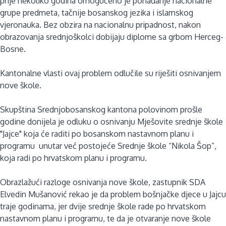
prije nekoliko godina omogućeno je pohađanje nacionalne
grupe predmeta, tačnije bosanskog jezika i islamskog
vjeronauka. Bez obzira na nacionalnu pripadnost, nakon
obrazovanja srednjoškolci dobijaju diplome sa grbom Herceg-
Bosne.
Kantonalne vlasti ovaj problem odlučile su riješiti osnivanjem
nove škole.
Skupština Srednjobosanskog kantona polovinom prošle
godine donijela je odluku o osnivanju Mješovite srednje škole
"Jajce" koja će raditi po bosanskom nastavnom planu i
programu unutar već postojeće Srednje škole “Nikola Šop”,
koja radi po hrvatskom planu i programu.
Obrazlažući razloge osnivanja nove škole, zastupnik SDA
Elvedin Mušanović rekao je da problem bošnjačke djece u Jajcu
traje godinama, jer dvije srednje škole rade po hrvatskom
nastavnom planu i programu, te da je otvaranje nove škole