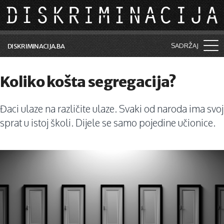
Skip to main content
SADRŽAJ
DISKRIMINACIJA.BA
Šta je diskriminacija?
Koliko košta segregacija?
Vijesti i događaji
Đaci ulaze na različite ulaze. Svaki od naroda ima svoj
Aktuelne teme
sprat u istoj školi. Dijele se samo pojedine učionice.
Kolumne
Lične priče
Saradnja sa medijima
Pretraga