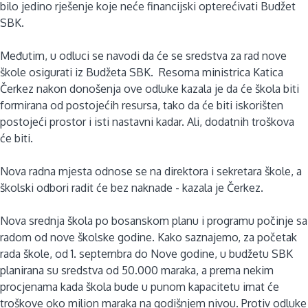
bilo jedino rješenje koje neće financijski opterećivati Budžet
SBK.
Međutim, u odluci se navodi da će se sredstva za rad nove
škole osigurati iz Budžeta SBK. Resorna ministrica Katica
Čerkez nakon donošenja ove odluke kazala je da će škola biti
formirana od postojećih resursa, tako da će biti iskorišten
postojeći prostor i isti nastavni kadar. Ali, dodatnih troškova
će biti.
Nova radna mjesta odnose se na direktora i sekretara škole, a
školski odbori radit će bez naknade - kazala je Čerkez.
Nova srednja škola po bosanskom planu i programu počinje sa
radom od nove školske godine. Kako saznajemo, za početak
rada škole, od 1. septembra do Nove godine, u budžetu SBK
planirana su sredstva od 50.000 maraka, a prema nekim
procjenama kada škola bude u punom kapacitetu imat će
troškove oko milion maraka na godišnjem nivou. Protiv odluke