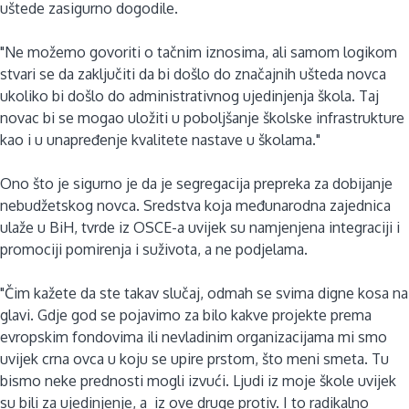
uštede zasigurno dogodile.
"Ne možemo govoriti o tačnim iznosima, ali samom logikom
stvari se da zaključiti da bi došlo do značajnih ušteda novca
ukoliko bi došlo do administrativnog ujedinjenja škola. Taj
novac bi se mogao uložiti u poboljšanje školske infrastrukture
kao i u unapređenje kvalitete nastave u školama."
Ono što je sigurno je da je segregacija prepreka za dobijanje
nebudžetskog novca. Sredstva koja međunarodna zajednica
ulaže u BiH, tvrde iz OSCE-a uvijek su namjenjena integraciji i
promociji pomirenja i suživota, a ne podjelama.
"Čim kažete da ste takav slučaj, odmah se svima digne kosa na
glavi. Gdje god se pojavimo za bilo kakve projekte prema
evropskim fondovima ili nevladinim organizacijama mi smo
uvijek crna ovca u koju se upire prstom, što meni smeta. Tu
bismo neke prednosti mogli izvući. Ljudi iz moje škole uvijek
su bili za ujedinjenje, a iz ove druge protiv. I to radikalno