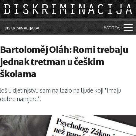
Skip to main content
SADRŽAJ
DISKRIMINACIJA.BA
Šta je diskriminacija?
Bartoloměj Oláh: Romi trebaju
Vijesti i događaji
jednak tretman u češkim
Aktuelne teme
školama
Kolumne
Još u djetinjstvu sam nailazio na ljude koji "imaju
Lične priče
dobre namjere".
Saradnja sa medijima
Pretraga