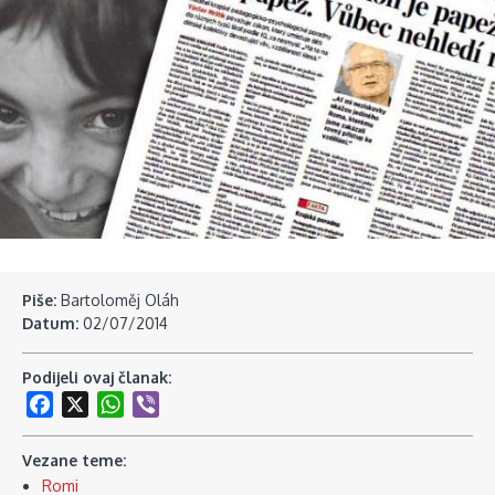
Piše:
Bartoloměj Oláh
Datum:
02/07/2014
Podijeli ovaj članak:
Facebook
X
WhatsApp
Viber
Vezane teme:
Romi