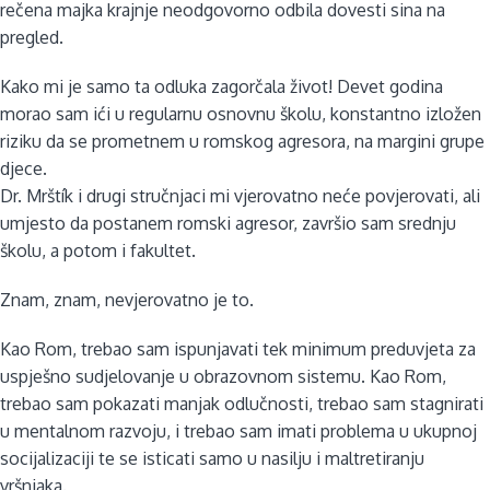
rečena majka krajnje neodgovorno odbila dovesti sina na
pregled.
Kako mi je samo ta odluka zagorčala život! Devet godina
morao sam ići u regularnu osnovnu školu, konstantno izložen
riziku da se prometnem u romskog agresora, na margini grupe
djece.
Dr. Mrštík i drugi stručnjaci mi vjerovatno neće povjerovati, ali
umjesto da postanem romski agresor, završio sam srednju
školu, a potom i fakultet.
Znam, znam, nevjerovatno je to.
Kao Rom, trebao sam ispunjavati tek minimum preduvjeta za
uspješno sudjelovanje u obrazovnom sistemu. Kao Rom,
trebao sam pokazati manjak odlučnosti, trebao sam stagnirati
u mentalnom razvoju, i trebao sam imati problema u ukupnoj
socijalizaciji te se isticati samo u nasilju i maltretiranju
vršnjaka.