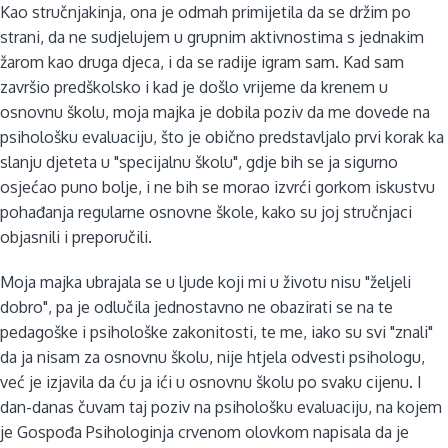
Kao stručnjakinja, ona je odmah primijetila da se držim po
strani, da ne sudjelujem u grupnim aktivnostima s jednakim
žarom kao druga djeca, i da se radije igram sam. Kad sam
završio predškolsko i kad je došlo vrijeme da krenem u
osnovnu školu, moja majka je dobila poziv da me dovede na
psihološku evaluaciju, što je obično predstavljalo prvi korak ka
slanju djeteta u "specijalnu školu", gdje bih se ja sigurno
osjećao puno bolje, i ne bih se morao izvrći gorkom iskustvu
pohađanja regularne osnovne škole, kako su joj stručnjaci
objasnili i preporučili.
Moja majka ubrajala se u ljude koji mi u životu nisu "željeli
dobro", pa je odlučila jednostavno ne obazirati se na te
pedagoške i psihološke zakonitosti, te me, iako su svi "znali"
da ja nisam za osnovnu školu, nije htjela odvesti psihologu,
već je izjavila da ću ja ići u osnovnu školu po svaku cijenu. I
dan-danas čuvam taj poziv na psihološku evaluaciju, na kojem
je Gospođa Psihologinja crvenom olovkom napisala da je