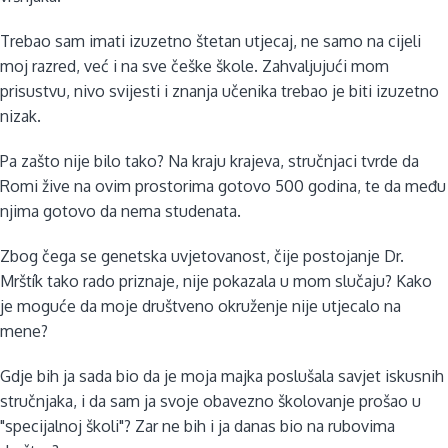
Trebao sam imati izuzetno štetan utjecaj, ne samo na cijeli
moj razred, već i na sve češke škole. Zahvaljujući mom
prisustvu, nivo svijesti i znanja učenika trebao je biti izuzetno
nizak.
Pa zašto nije bilo tako? Na kraju krajeva, stručnjaci tvrde da
Romi žive na ovim prostorima gotovo 500 godina, te da među
njima gotovo da nema studenata.
Zbog čega se genetska uvjetovanost, čije postojanje Dr.
Mrštík tako rado priznaje, nije pokazala u mom slučaju? Kako
je moguće da moje društveno okruženje nije utjecalo na
mene?
Gdje bih ja sada bio da je moja majka poslušala savjet iskusnih
stručnjaka, i da sam ja svoje obavezno školovanje prošao u
"specijalnoj školi"? Zar ne bih i ja danas bio na rubovima