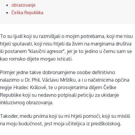
obrazovanje
Češka Republika
To su ljudi koji su razmišljali o mojim potrebama, koji me nisu
htjeli sputavati, koji nisu htjeli da živim na marginama društva
ili postanem "klasični agresor", jer je to jedino u čemu sam se
kao romsko dijete mogao isticati.
Primjer jedne takve dobronamjerne osobe definitivno
nalazimo u Dr. Phil. Václavu Mrštíku, a i u načelnicima općina
regije Hradec Králové, te u prosvjetarima diljem Češke
Republike koji su nedavno potpisali peticiju za ukidanje
inkluzivnog obrazovanja.
Također, među prvima koji su mi htjeli pomoći, koji su mislili
na moju budućnost, jest moja učiteljica iz predškolskog.