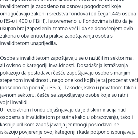
invaliditetom je zaposleno na osnovu pogodnosti koje
omogućavaju zakoni i sredstva fondova (od čega 1.445 osoba
u RS-u i 400 u FBiH). Istovremeno, u Fondovima ističu da je
ukupan broj zaposlenih znatno veći i da se donošenjem ovih
zakona u oba entiteta praksa zapošljavanja osoba s
invaliditetom unaprijedila.
Osobe s invaliditetom zapošljavaju se u različitim sektorima,
ali ovisno o kategoriji invalidnosti. Dosadašnja istraživanja
pokazuju da poslodavci češće zapošljavaju osobe s manjim
stepenom invalidnosti, nego one kod kojih je taj procenat veći
(posebno na području RS-a). Također, kako u privatnom tako i
javnom sektoru, češće se zapošljavaju osobe koje su ratni
vojni invalidi.
U Federalnom fondu objašnjavaju da je diskriminacija nad
osobama s invaliditetom prisutna kako u obrazovanju, tako i
kasnije prilikom zapošljavanja jer mnogi poslodavci ne
iskazuju povjerenje ovoj kategoriji i kada potpuno ispunjavaju