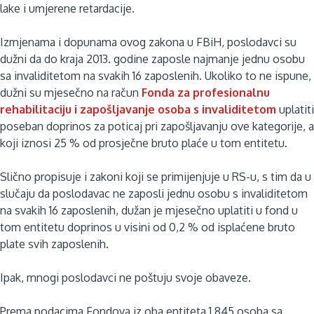
lake i umjerene retardacije.
Izmjenama i dopunama ovog zakona u FBiH, poslodavci su
dužni da do kraja 2013. godine zaposle najmanje jednu osobu
sa invaliditetom na svakih 16 zaposlenih. Ukoliko to ne ispune,
dužni su mjesečno na račun
Fonda za profesionalnu
rehabilitaciju i zapošljavanje osoba s invaliditetom
uplatiti
poseban doprinos za poticaj pri zapošljavanju ove kategorije, a
koji iznosi 25 % od prosječne bruto plaće u tom entitetu.
Slično propisuje i zakoni koji se primijenjuje u RS-u, s tim da u
slučaju da poslodavac ne zaposli jednu osobu s invaliditetom
na svakih 16 zaposlenih, dužan je mjesečno uplatiti u fond u
tom entitetu doprinos u visini od 0,2 % od isplaćene bruto
plate svih zaposlenih.
Ipak, mnogi poslodavci ne poštuju svoje obaveze.
Prema podacima Fondova iz oba entiteta 1.845 osoba sa