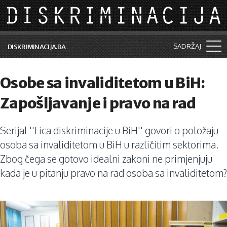
Skip to main content
SADRŽAJ
DISKRIMINACIJA.BA
Šta je diskriminacija?
Osobe sa invaliditetom u BiH:
Vijesti i događaji
Zapošljavanje i pravo na rad
Aktuelne teme
Serijal ''Lica diskriminacije u BiH'' govori o položaju
Kolumne
osoba sa invaliditetom u BiH u različitim sektorima.
Lične priče
Zbog čega se gotovo idealni zakoni ne primjenjuju
kada je u pitanju pravo na rad osoba sa invaliditetom?
Saradnja sa medijima
Pretraga