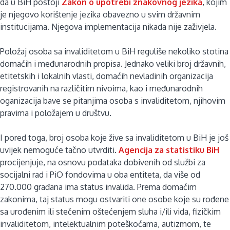
da u BiH postoji
Zakon o upotrebi znakovnog jezika
, kojim
je njegovo korištenje jezika obavezno u svim državnim
institucijama. Njegova implementacija nikada nije zaživjela.
Položaj osoba sa invaliditetom u BiH reguliše nekoliko stotina
domaćih i međunarodnih propisa. Jednako veliki broj državnih,
etitetskih i lokalnih vlasti, domaćih nevladinih organizacija
registrovanih na različitim nivoima, kao i međunarodnih
oganizacija bave se pitanjima osoba s invaliditetom, njihovim
pravima i položajem u društvu.
I pored toga, broj osoba koje žive sa invaliditetom u BiH je još
uvijek nemoguće tačno utvrditi.
Agencija za statistiku BiH
procijenjuje, na osnovu podataka dobivenih od službi za
socijalni rad i PiO fondovima u oba entiteta, da više od
270.000 građana ima status invalida. Prema domaćim
zakonima, taj status mogu ostvariti one osobe koje su rođene
sa urođenim ili stečenim oštećenjem sluha i/ili vida, fizičkim
invaliditetom, intelektualnim poteškoćama, autizmom, te