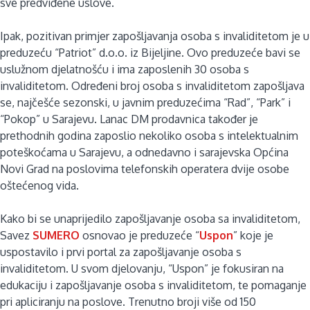
sve predviđene uslove.
Ipak, pozitivan primjer zapošljavanja osoba s invaliditetom je u
preduzeću “Patriot” d.o.o. iz Bijeljine. Ovo preduzeće bavi se
uslužnom djelatnošću i ima zaposlenih 30 osoba s
invaliditetom. Određeni broj osoba s invaliditetom zapošljava
se, najčešće sezonski, u javnim preduzećima “Rad”, “Park” i
“Pokop” u Sarajevu. Lanac DM prodavnica također je
prethodnih godina zaposlio nekoliko osoba s intelektualnim
poteškoćama u Sarajevu, a odnedavno i sarajevska Općina
Novi Grad na poslovima telefonskih operatera dvije osobe
oštećenog vida.
Kako bi se unaprijedilo zapošljavanje osoba sa invaliditetom,
Savez
SUMERO
osnovao je preduzeće “
Uspon
” koje je
uspostavilo i prvi portal za zapošljavanje osoba s
invaliditetom. U svom djelovanju, “Uspon” je fokusiran na
edukaciju i zapošljavanje osoba s invaliditetom, te pomaganje
pri apliciranju na poslove. Trenutno broji više od 150