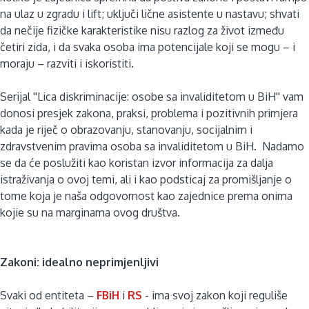
na ulaz u zgradu i lift; uključi lične asistente u nastavu; shvati
da nečije fizičke karakteristike nisu razlog za život između
četiri zida, i da svaka osoba ima potencijale koji se mogu – i
moraju – razviti i iskoristiti.
Serijal ''Lica diskriminacije: osobe sa invaliditetom u BiH'' vam
donosi presjek zakona, praksi, problema i pozitivnih primjera
kada je riječ o obrazovanju, stanovanju, socijalnim i
zdravstvenim pravima osoba sa invaliditetom u BiH. Nadamo
se da će poslužiti kao koristan izvor informacija za dalja
istraživanja o ovoj temi, ali i kao podsticaj za promišljanje o
tome koja je naša odgovornost kao zajednice prema onima
kojie su na marginama ovog društva.
Zakoni: idealno neprimjenljivi
Svaki od entiteta –
FBiH
i
RS
- ima svoj zakon koji reguliše