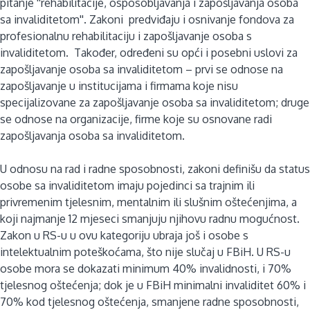
pitanje ''rehabilitacije, osposobljavanja i zapošljavanja osoba
sa invaliditetom''. Zakoni predviđaju i osnivanje fondova za
profesionalnu rehabilitaciju i zapošljavanje osoba s
invaliditetom. Također, određeni su opći i posebni uslovi za
zapošljavanje osoba sa invaliditetom – prvi se odnose na
zapošljavanje u institucijama i firmama koje nisu
specijalizovane za zapošljavanje osoba sa invaliditetom; druge
se odnose na organizacije, firme koje su osnovane radi
zapošljavanja osoba sa invaliditetom.
U odnosu na rad i radne sposobnosti, zakoni definišu da status
osobe sa invaliditetom imaju pojedinci sa trajnim ili
privremenim tjelesnim, mentalnim ili slušnim oštećenjima, a
koji najmanje 12 mjeseci smanjuju njihovu radnu mogućnost.
Zakon u RS-u u ovu kategoriju ubraja još i osobe s
intelektualnim poteškoćama, što nije slučaj u FBiH. U RS-u
osobe mora se dokazati minimum 40% invalidnosti, i 70%
tjelesnog oštećenja; dok je u FBiH minimalni invaliditet 60% i
70% kod tjelesnog oštećenja, smanjene radne sposobnosti,