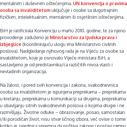
mentalnim i duševnim oštećenjima.
UN konvencija o pravima
osoba sa invaliditetom
uključuje i osobe sa dugotrajnim
fizičkim, intelektualnim, mentalnim ili osjetilnim oštećenjima.
BiH je ratificirala Konvenciju u martu 2010. godine, te za njeno
provođenje zaduženo je
Ministarstvo za ljudska prava i
izbjeglice
(koordinirajuću ulogu ima Ministarstvo civilnih
poslova). Nadgledanje njihovog rada je na Vijeću za osobe sa
invaliditetom, koje je osnovalo Vijeće ministara BiH, a
sastavljeno je od predstavnika/ca različitih nivoa vlasti i
nevladinih organizacija.
Na žalost, i pored svih konvencija i zakona, svakodnevnica
osoba sa invaliditetom je ispunjena preprekama – preprekama
u kretanju, preprekama u komunikaciji sa drugima, preprekama
u obavljanju sitnih svakodnevnih poslova o kojima drugie i ne
razmišljaju. Životne odluke – obrazovanje, posao, samostalan
i/ili porodičan život, nisu stvar ličnog izbora, već ovise o tome
koliko je zajednica spremna da poštiva zakone i postavi rampu