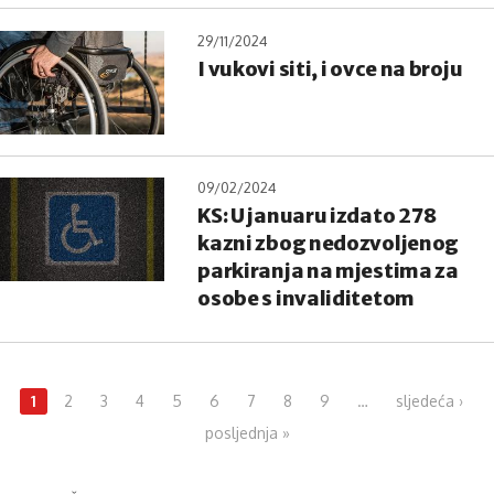
29/11/2024
I vukovi siti, i ovce na broju
09/02/2024
KS: U januaru izdato 278
kazni zbog nedozvoljenog
parkiranja na mjestima za
osobe s invaliditetom
Pages
1
2
3
4
5
6
7
8
9
…
sljedeća ›
posljednja »