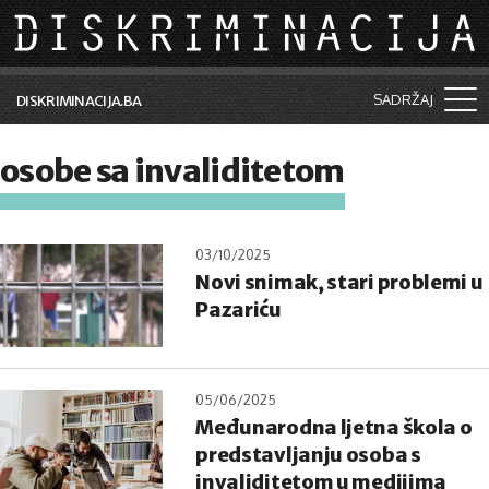
Skip to main content
SADRŽAJ
DISKRIMINACIJA.BA
Šta je diskriminacija?
osobe sa invaliditetom
Vijesti i događaji
Aktuelne teme
03/10/2025
Novi snimak, stari problemi u
Kolumne
Pazariću
Lične priče
Saradnja sa medijima
05/06/2025
Pretraga
Međunarodna ljetna škola o
predstavljanju osoba s
invaliditetom u medijima