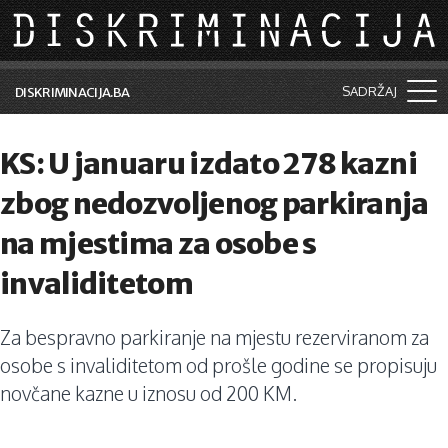
Skip to main content
SADRŽAJ
DISKRIMINACIJA.BA
Šta je diskriminacija?
KS: U januaru izdato 278 kazni
Vijesti i događaji
zbog nedozvoljenog parkiranja
Aktuelne teme
na mjestima za osobe s
Kolumne
invaliditetom
Lične priče
Za bespravno parkiranje na mjestu rezerviranom za
Saradnja sa medijima
osobe s invaliditetom od prošle godine se propisuju
Pretraga
novčane kazne u iznosu od 200 KM.