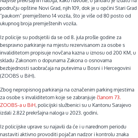
Najviše prekršajnih naloga, kako navode, u januaru je izdato na
području opštine Novi Grad, njih 109, dok je u općini Stari Grad
“paukom” premješteno 14 vozila, što je više od 80 posto od
ukupnog broja premještenih vozila.
Iz policije su podsjetili da se od 8. jula prošle godine za
bespravno parkiranje na mjestu rezervisanom za osobe s
invaliditetom propisuje novčana kazna u iznosu od 200 KM, u
skladu Zakonom o dopunama Zakona o osnovama
bezbjednosti saobraćaja na putevima u Bosni i Hercegovini
(ZOOBS u BiH).
Zbog nepropisnog parkiranja na označenim parking mjestima
za osobe s invaliditetom koje se zabranjuje
članom 73.
ZOOBS-a u BiH
, policijski službenici su u Kantonu Sarajevo
izdali 2.822 prekršajna naloga u 2023. godini.
Iz policijske uprave su najavili da će i u narednom periodu
nastaviti aktivno provoditi pojačan nadzor i kontrolu znaka