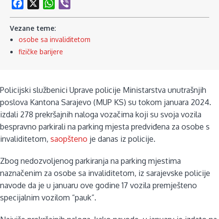
Facebook
X
WhatsApp
Viber
Vezane teme:
osobe sa invaliditetom
fizičke barijere
Policijski službenici Uprave policije Ministarstva unutrašnjih
poslova Kantona Sarajevo (MUP KS) su tokom januara 2024.
izdali 278 prekršajnih naloga vozačima koji su svoja vozila
bespravno parkirali na parking mjesta predviđena za osobe s
invaliditetom,
saopšteno
je danas iz policije.
Zbog nedozvoljenog parkiranja na parking mjestima
naznačenim za osobe sa invaliditetom, iz sarajevske policije
navode da je u januaru ove godine 17 vozila premješteno
specijalnim vozilom “pauk”.