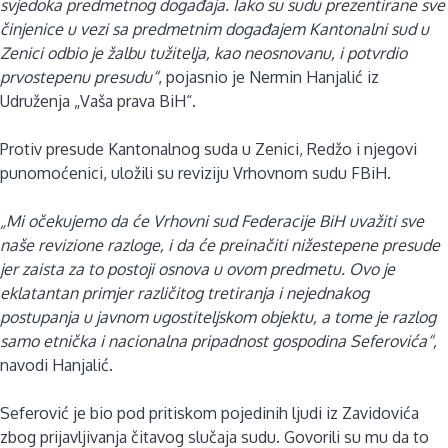
svjedoka predmetnog događaja. Iako su sudu prezentirane sve
činjenice u vezi sa predmetnim događajem Kantonalni sud u
Zenici odbio je žalbu tužitelja, kao neosnovanu, i potvrdio
prvostepenu presudu“
, pojasnio je Nermin Hanjalić iz
Udruženja „Vaša prava BiH“.
Protiv presude Kantonalnog suda u Zenici, Redžo i njegovi
punomoćenici, uložili su reviziju Vrhovnom sudu FBiH.
„Mi očekujemo da će Vrhovni sud Federacije BiH uvažiti sve
naše revizione razloge, i da će preinačiti nižestepene presude
jer zaista za to postoji osnova u ovom predmetu. Ovo je
eklatantan primjer različitog tretiranja i nejednakog
postupanja u javnom ugostiteljskom objektu, a tome je razlog
samo etnička i nacionalna pripadnost gospodina Seferovića“,
navodi Hanjalić.
Seferović je bio pod pritiskom pojedinih ljudi iz Zavidovića
zbog prijavljivanja čitavog slučaja sudu. Govorili su mu da to