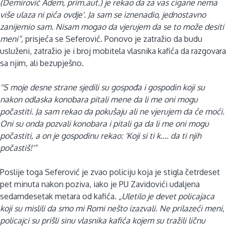
(Demirović Adem, prim.aut.) je rekao da za vas cigane nema
više ulaza ni pića ovdje'. Ja sam se iznenadio, jednostavno
zanijemio sam. Nisam mogao da vjerujem da se to može desiti
meni“,
prisjeća se Seferović. Ponovo je zatražio da budu
usluženi, zatražio je i broj mobitela vlasnika kafića da razgovara
sa njim, ali bezupješno.
''S moje desne strane sjedili su gospođa i gospodin koji su
nakon odlaska konobara pitali mene da li me oni mogu
počastiti. Ja sam rekao da pokušaju ali ne vjerujem da će moći.
Oni su onda pozvali konobara i pitali ga da li me oni mogu
počastiti, a on je gospodinu rekao: 'Koji si ti k.... da ti njih
počastiš!'“
Poslije toga Seferović je zvao policiju koja je stigla četrdeset
pet minuta nakon poziva, iako je PU Zavidovići udaljena
sedamdesetak metara od kafića.
„Uletilo je devet policajaca
koji su mislili da smo mi Romi nešto izazvali. Ne prilazeći meni,
policajci su prišli sinu vlasnika kafića kojem su tražili ličnu