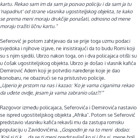
kartu. Rekao sam im da sam ja pozvao policiju i da sam ja tu
'napadnut' od strane vlasnika ugostiteljskog objekta, te kako
se prema meni moraju drukčije ponašati, odnosno od mene
moraju tražiti ličnu kartu.“
Seferović je potom zahtjevao da se prije toga uzmu podaci
svjedoka i njihove izjave, ne insistirajući da to budu Romi koji
su s njim sjedili. Ubrzo nakon toga, on i dva policajaca otišli su
u ćošak ugostiteljskog objekta.
Ubrzo je došao i vlasnik kafića
Demirović Adem koji je potvrdio naređenje koje je dao
konobaru, ne obazirući se na pristustvo policije.
„Uperio je prstom na nas i kazao: 'Ko je vama ciganima rekao
da uđete ovdje, jesam ja vama zabranio ulaz?!'“
Razgovor između policajaca, Seferovića i Demirovića nastavio
se ispred ugostiteljskog objekta „Afrika“. Potom se Seferović
predstavio vlasniku kafića rekavši mu da zastupa romsku
populaciju u Zavidovićima.
„Gospodin je na to meni dodao:
'Koji si ti k.... da se ti meni predstavljaš ko si i šta si, mene boli