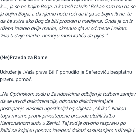
k...., ja se ne bojim Boga, a kamoli takvih.' Rekao sam mu da se
ja bojim Boga, a da njemu neću reći da li ga se bojim ili ne, te
da će sutra ako Bog da biti prozvan u medijima. Onda je on iz
džepa izvadio dvije marke, okrenuo glavu od mene i rekao:
'Evo ti dvije marke, nemoj u mom kafiću da piješ.'“
(Ne)Pravda za Rome
Udruženje „Vaša prava BiH“ ponudilo je Seferoviću besplatnu
pravnu pomoć.
„Na Općinskom sudu u Zavidovićima odbijen je tužbeni zahtjev
da se utvrdi diskriminacija, odnosno diskriminirajuće
postupanje vlasnika ugostiteljskog objekta „Afrika“. Nakon
toga mi smo protiv prvostepene presude uložili žalbu
Kantonalnom sudu u Zenici. Taj sud je otvorio raspravu po
žalbi na kojoj su ponovo izvedeni dokazi saslušanjem tužitelja i