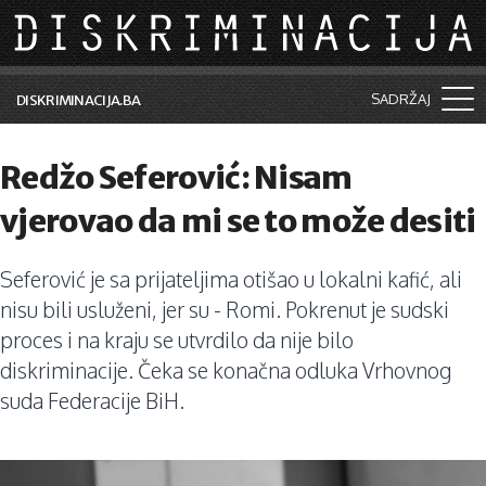
Skip to main content
SADRŽAJ
DISKRIMINACIJA.BA
Šta je diskriminacija?
Redžo Seferović: Nisam
Vijesti i događaji
vjerovao da mi se to može desiti
Aktuelne teme
Seferović je sa prijateljima otišao u lokalni kafić, ali
Kolumne
nisu bili usluženi, jer su - Romi. Pokrenut je sudski
Lične priče
proces i na kraju se utvrdilo da nije bilo
diskriminacije. Čeka se konačna odluka Vrhovnog
Saradnja sa medijima
suda Federacije BiH.
Pretraga