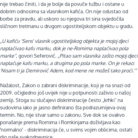
nije trebao činiti, i da je bolje da povuče tužbu i ostane u
dobrim odnosima sa vlasnikom kafića. On nije odustao od
borbe za pravdu, ali uskoro su njegova tri sina svjedočila
sličnom tretmanu u drugom ugostiteljskom objektu u gradu.
„U kafiću 'Sens' vlasnik ugostiteljskog objekta je mojoj djeci
naplaćivao kafu marku, dok je ne-Romima naplaćivao pola
marke“,
govori Seferović. „
Pitao sam vlasnika zašto mojoj djeci
naplaćuje kafu marku, a drugima po pola marke. On je rekao:
'Nisam ti ja Demirović Adem, kod mene ne možeš tako proći.'“
Nažalost, Zakon o zabrani diskriminacije, koji je na snazi od
2009. očigledno još uvijek nije u potpunosti zaživio u našoj
zemlji. Stoga su slučajevi diskriminacije često „krhki“ na
sudovima iako je jasno definirano šta podrazumijeva ovaj
termin. No, nije stvar samo u zakonu. Sve dok se ovakvo
ponašanje prema Romima i Romkinjama doživljava kao
'normalno' - diskriminacija će, u svims vojim oblicima, ostati
dio naše svakodnevnice.