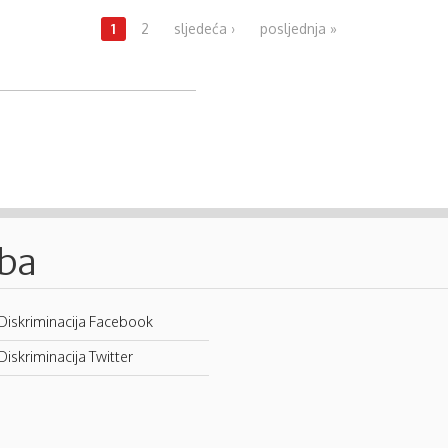
1
2
sljedeća ›
posljednja »
.ba
Diskriminacija Facebook
Diskriminacija Twitter