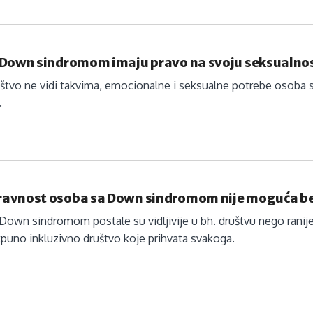
 Down sindromom imaju pravo na svoju seksualno
ruštvo ne vidi takvima, emocionalne i seksualne potrebe oso
.
avnost osoba sa Down sindromom nije moguća be
own sindromom postale su vidljivije u bh. društvu nego ranije
otpuno inkluzivno društvo koje prihvata svakoga.