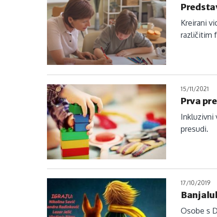
Predstav
Kreirani v
različitim
15/11/2021
Prva pr
Inkluzivni
presudi.
17/10/2019
Banjalu
Osobe s D