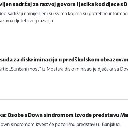
ljen sadržaj za razvoj govora i jezika kod djece 
ideo sadržaji namijenjeni su svima kojima su potrebne informac
 fazama djetetovog razvoja.
esuda za diskriminaciju u predškolskom obrazovan
 vrtić „Sunčani most“ iz Mostara diskriminisao je dječaka sa 
ka: Osobe s Down sindromom izvode predstavu Mal
own sindromom izvest će pozorišnu predstavu u Banjaluci.