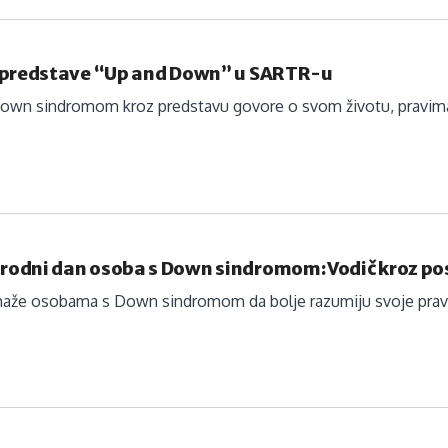
 predstave “Up and Down” u SARTR-u
Down sindromom kroz predstavu govore o svom životu, pravima 
odni dan osoba s Down sindromom: Vodič kroz p
aže osobama s Down sindromom da bolje razumiju svoje prav