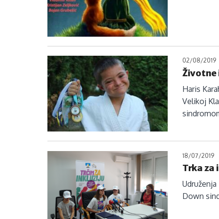
02/08/2019
Životne 
Haris Kara
Velikoj Kl
sindromo
18/07/2019
Trka za 
Udruženja 
Down sin