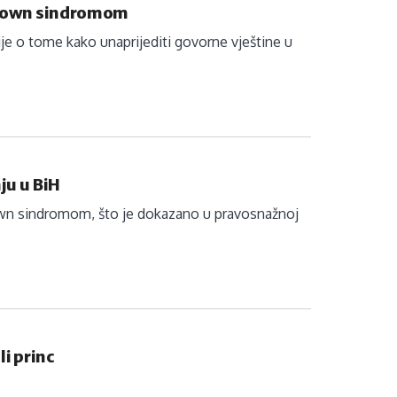
s Down sindromom
ije o tome kako unaprijediti govorne vještine u
ju u BiH
Down sindromom, što je dokazano u pravosnažnoj
i princ