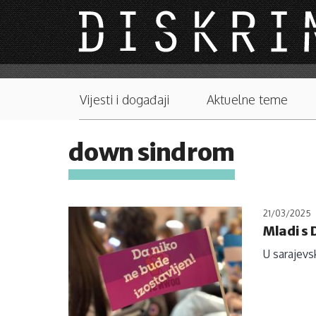
Skip to main content
Main menu
Vijesti i događaji
Aktuelne teme
down sindrom
21/03/2025
Mladi s
U sarajevs