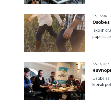
07/11/2017
Osobe s
Iako ih d
populacije
22/03/2017
Ravnopr
Osobe sa D
kreirali p