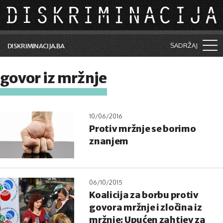
Skip to main content
SADRŽAJ
DISKRIMINACIJA.BA
Šta je diskriminacija?
govor iz mržnje
Vijesti i događaji
Aktuelne teme
10/06/2016
Protiv mržnje se borimo
Kolumne
znanjem
Lične priče
Saradnja sa medijima
06/10/2015
Pretraga
Koalicija za borbu protiv
govora mržnje i zločina iz
mržnje: Upućen zahtjev za