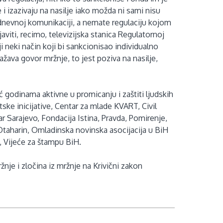
 i izazivaju na nasilje iako možda ni sami nisu
odnevnoj komunikaciji, a nemate regulaciju kojom
viti, recimo, televizijska stanica Regulatornoj
i neki način koji bi sankcionisao individualno
ažava govor mržnje, to jest poziva na nasilje,
ć godinama aktivne u promicanju i zaštiti ljudskih
tske inicijative, Centar za mlade KVART, Civil
 Sarajevo, Fondacija Istina, Pravda, Pomirenje,
 Otaharin, Omladinska novinska asocijacija u BiH
, Vijeće za štampu BiH.
nje i zločina iz mržnje na Krivični zakon