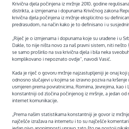
Krivična djela počinjena iz mržnje 2010. godine regulisa
distrikta, a izmjenama i dopunama Krivičnog zakona Rep
krivična djela počinjena iz mržnje eksplicitno su definic
predrasudom, na način kako je to definisano i u susjedn
„Riječ je o izmjenama i dopunama koje su urađene i u Srbij
Dakle, to nije ništa novo za naš pravni sistem, niti nešto 
se samo proširilo na sva krivična djela i bila neka sveobu
komplikovano i nepoznato ovdje“, navodi Vasić.
Kada je riječ o govoru mržnje najzastupljeniji je onaj koji p
odnosno slučajevi u kojima se izravno poziva na kršenje 
usmjeren prema povratnicima, Romima, Jevrejima, kao i LG
konstantniji od zločina počinjenog iz mršnje, a jedan od r
internet komunikacije.
„Prema našim statistikama konstantniji je govor iz mržnj
najčešće izražava na internetu i to su najčešće komentar
jedan nivo anonimnosti upravo zato što ne postoji nikakva