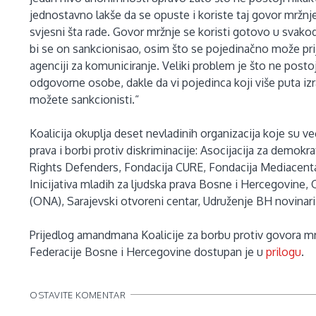
jednostavno lakše da se opuste i koriste taj govor mržnje
svjesni šta rade. Govor mržnje se koristi gotovo u svak
bi se on sankcionisao, osim što se pojedinačno može prija
agenciji za komuniciranje. Veliki problem je što ne postoj
odgovorne osobe, dakle da vi pojedinca koji više puta izr
možete sankcionisti.“
Koalicija okuplja deset nevladinih organizacija koje su ve
prava i borbi protiv diskriminacije: Asocijacija za demokra
Rights Defenders, Fondacija CURE, Fondacija Mediacentar
Inicijativa mladih za ljudska prava Bosne i Hercegovine,
(ONA), Sarajevski otvoreni centar, Udruženje BH novinari
Prijedlog amandmana Koalicije za borbu protiv govora mrž
Federacije Bosne i Hercegovine dostupan je u
prilogu
.
OSTAVITE KOMENTAR