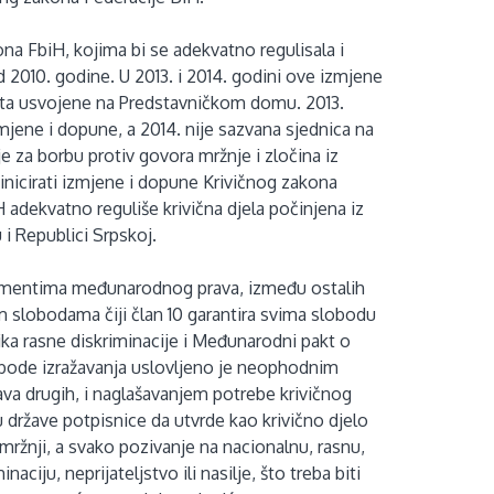
na FbiH, kojima bi se adekvatno regulisala i
d 2010. godine. U 2013. i 2014. godini ove izmjene
uta usvojene na Predstavničkom domu. 2013.
jene i dopune, a 2014. nije sazvana sjednica na
je za borbu protiv govora mržnje i zločina iz
nicirati izmjene i dopune Krivičnog zakona
iH adekvatno reguliše krivična djela počinjena iz
 i Republici Srpskoj.
trumentima međunarodnog prava, između ostalih
m slobodama čiji član 10 garantira svima slobodu
ka rasne diskriminacije i Međunarodni pakt o
obode izražavanja uslovljeno je neophodnim
rava drugih, i naglašavanjem potrebe krivičnog
države potpisnice da utvrde kao krivično djelo
 mržnji, a svako pozivanje na nacionalnu, rasnu,
aciju, neprijateljstvo ili nasilje, što treba biti