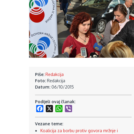
Piše:
Redakcija
Foto:
Redakcija
Datum:
06/10/2015
Podijeli ovaj članak:
Facebook
X
WhatsApp
Viber
Vezane teme:
Koalicija za borbu protiv govora mržnje i