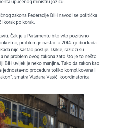
enta upućenog ministru Joziću.
ičnog zakona Federacije BiH navodi se politička
i korak po korak.
viti. Čak je u Parlamentu bilo vrlo pozitivno
 konkretno, problem je nastao u 2014. godini kada
ada nije sastao poslije. Dakle, razlozi su
, a ne problem ovog zakona zato što je to nešto
aciji BiH uvijek je neko manjina. Tako da zakon kao
je jednostavno procedura toliko komplikovana i
zakon“, smatra Vladana Vasić, koordinatorica