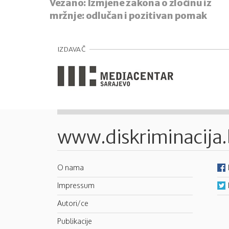
Vezano:
Izmjene zakona o zločinu iz
mržnje: odlučan i pozitivan pomak
IZDAVAČ
www.diskriminacija
O nama
Impressum
Autori/ce
Publikacije