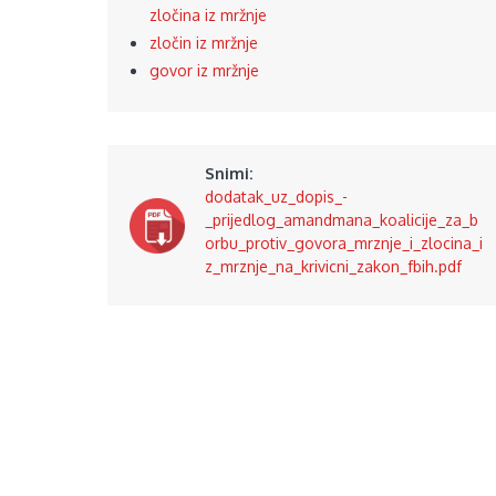
zločina iz mržnje
zločin iz mržnje
govor iz mržnje
Snimi:
dodatak_uz_dopis_-
_prijedlog_amandmana_koalicije_za_b
orbu_protiv_govora_mrznje_i_zlocina_i
z_mrznje_na_krivicni_zakon_fbih.pdf