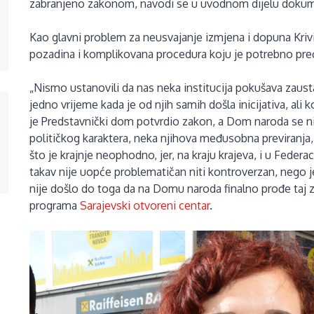
zabranjeno zakonom, navodi se u uvodnom dijelu dokum
Kao glavni problem za neusvajanje izmjena i dopuna Kriv
pozadina i komplikovana procedura koju je potrebno preć
„Nismo ustanovili da nas neka institucija pokušava zausta
jedno vrijeme kada je od njih samih došla inicijativa, ali
je Predstavnički dom potvrdio zakon, a Dom naroda se nik
političkog karaktera, neka njihova međusobna previranja
što je krajnje neophodno, jer, na kraju krajeva, i u Feder
takav nije uopće problematičan niti kontroverzan, nego 
nije došlo do toga da na Domu naroda finalno prođe taj 
programa
Sarajevski otvoreni centar
.