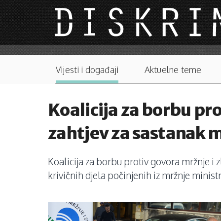
Skip to main content
Main menu
Vijesti i događaji
Aktuelne teme
Koalicija za borbu pr
zahtjev za sastanak m
Koalicija za borbu protiv govora mržnje i 
krivičnih djela počinjenih iz mržnje minis