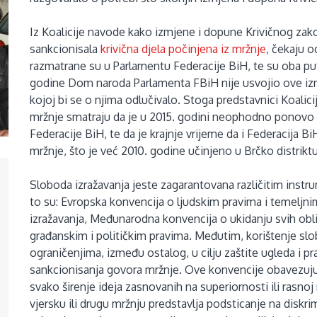
Iz Koalicije navode kako izmjene i dopune Krivičnog zako
sankcionisala
krivična djela počinjena iz mržnje
, čekaju o
razmatrane su u Parlamentu Federacije BiH, te su oba p
godine Dom naroda Parlamenta FBiH nije usvojio ove izm
kojoj bi se o njima odlučivalo. Stoga predstavnici Koalici
mržnje smatraju da je u 2015. godini neophodno ponovo i
Federacije BiH, te da je krajnje vrijeme da i Federacija B
mržnje, što je već 2010. godine učinjeno u Brčko distriktu
Sloboda izražavanja jeste zagarantovana različitim ins
to su: Evropska konvencija o ljudskim pravima i temeljni
izražavanja, Međunarodna konvencija o ukidanju svih obli
građanskim i političkim pravima. Međutim, korištenje sl
ograničenjima, između ostalog, u cilju zaštite ugleda i p
sankcionisanja govora mržnje. Ove konvencije obavezuju 
svako širenje ideja zasnovanih na superiornosti ili rasnoj
vjersku ili drugu mržnju predstavlja podsticanje na diskrimin