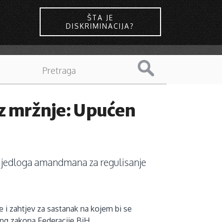
ŠTA JE
DISKRIMINACIJA?
 iz mržnje: Upućen
u prijedloga amandmana za regulisanje
 i zahtjev za sastanak na kojem bi se
ičng zakona Federacije BiH.