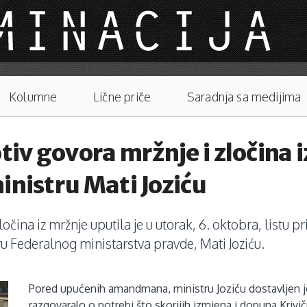
Kolumne
Lične priče
Saradnja sa medijima
otiv govora mržnje i zločina
inistru Mati Joziću
zločina iz mržnje uputila je u utorak, 6. oktobra, list
tru Federalnog ministarstva pravde, Mati Joziću.
Pored upućenih amandmana, ministru Joziću dostavljen je
razgovaralo o potrebi što skorijih izmjena i dopuna Kriv