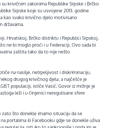
na su krivičnim zakonima Republike Srpske i Brčko
ublike Srpske koje su usvojene 2013. godine
ana kao svako krivično djelo motivisano
im državama.
i, Hrvatskoj, Brčko distriktu i Republici Srpskoj.
što ne bi moglo proći i u Federaciji. Ovo sada bi
hvatna zaštita tako da to nije nešto
tiče na nasilje, netrpeljivost i diskriminaciju,
nekog drugog krivičnog djela, a najčešće je
BT populaciji, ističe Vasić. Govor iz mržnje je
azloga leži i u činjenici neregulisane sfere
e zato što donekle imamo situaciju da se
i na portalima ili Facebooku gdje se donekle uživa
 regulacija, niti iko to sankcioniše i onda im je