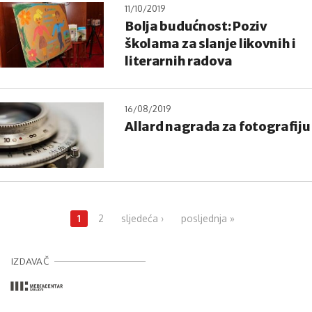
11/10/2019
Bolja budućnost: Poziv
školama za slanje likovnih i
literarnih radova
16/08/2019
Allard nagrada za fotografiju
Pages
1
2
sljedeća ›
posljednja »
IZDAVAČ