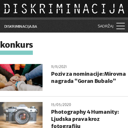
Skip to main content
SADRŽAJ
DISKRIMINACIJA.BA
Šta je diskriminacija?
konkurs
Vijesti i događaji
Aktuelne teme
11/11/2021
Poziv za nominacije: Mirovna
Kolumne
nagrada “Goran Bubalo”
Lične priče
Saradnja sa medijima
15/05/2020
Pretraga
Photography 4 Humanity:
Ljudska prava kroz
fotografiju