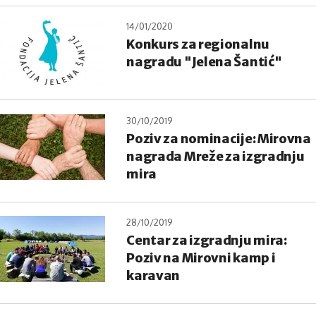
14/01/2020
Konkurs za regionalnu
nagradu "Jelena Šantić"
30/10/2019
Poziv za nominacije: Mirovna
nagrada Mreže za izgradnju
mira
28/10/2019
Centar za izgradnju mira:
Poziv na Mirovni kamp i
karavan